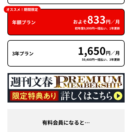
オススメ！期間限定
833
およそ
円／月
年額プラン
初年度9,999円一括払い、1年更新
1,650
円／月
3年プラン
59,400円一括払い、3年更新
有料会員になると…