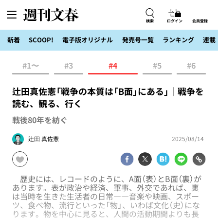
検索
ログイン
会員登録
新着
SCOOP!
電子版オリジナル
発売号一覧
ランキング
連載
#1〜
#3
#4
#5
#6
辻田真佐憲「戦争の本質は「B面」にある」｜戦争を
読む、観る、行く
戦後80年を紡ぐ
辻田 真佐憲
2025/08/14
歴史には、レコードのように、A面（表）とB面（裏）が
あります。表が政治や経済、軍事、外交であれば、裏
は当時を生きた生活者の日常――音楽や映画、スポー
ツ、食べ物、流行といった「物」、いわば文化（史）にな
ります。物を中心に見ると、人間の活動期間よりも長