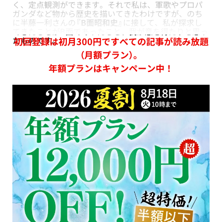
く、定点観測ができます。それで私は、軍歌やプロパ
ガンダなど物から歴史を描いてきたわけですが、のち
に半藤一利さんの
『B面昭和史』
に接して、私が探求し
てきたことがB面であったこと、我が意を得たりと思っ
たものです。
初回登録は初月300円ですべての記事が読み放題
（月額プラン）。
年額プランはキャンペーン中！