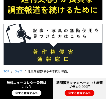
TOP
ライフ
辻田真佐憲「戦争の本質は「B面」にある」｜戦争を読む、観る、行く
無料ニュースレター登録は
期間限定キャンペーン中！年額
こちら
プラン9,999円
今すぐ登録する≫
今すぐ登録する≫