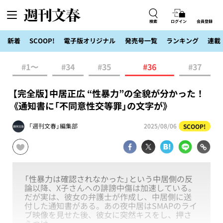
検索
ログイン
会員登録
新着
SCOOP!
電子版オリジナル
発売号一覧
ランキング
連載
#1〜
#34
#35
#36
#37
【完全版】中居正広 “性暴力”の全貌が分かった！
《通知書に「不同意性交等罪」の文字が》
「週刊文春」編集部
2025/08/06
SCOOP!
「性暴力は確認されなかった」という中居側の反
論以降、X子さんへの誹謗中傷は加速している。
だが実は、彼女の弁護士が作成し、中居側に送
付した通知書がある。あの夜中居はSMAPのライ
ブ映像を見せた後、彼女に突然キスをし、押さ