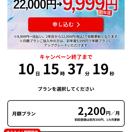
キャンペーン終了まで
10
15
37
18
日
時
分
秒
プランを選択してください
2,200
円／月
月額プラン
初回登録は初月300円、1カ月更新