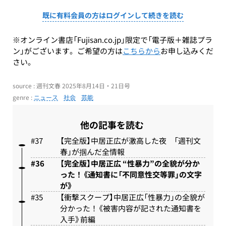
既に有料会員の方はログインして続きを読む
※オンライン書店「Fujisan.co.jp」限定で「電子版＋雑誌プラ
ン」がございます。ご希望の方は
こちらから
お申し込みくだ
さい。
source : 週刊文春 2025年8月14日・21日号
genre :
ニュース
社会
芸能
他の記事を読む
【完全版】中居正広が激高した夜 「週刊文
春」が掴んだ全情報
【完全版】中居正広 “性暴力”の全貌が分か
った！《通知書に「不同意性交等罪」の文字
が》
【衝撃スクープ】中居正広「性暴力」の全貌が
分かった！《被害内容が記された通知書を
入手》前編