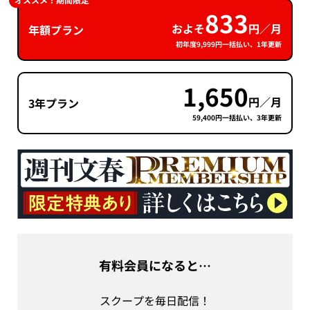
オススメ！期間限定
833
およそ
円／月
年額プラン
初年度9,999円一括払い、1年更新
1,650
円／月
3年プラン
59,400円一括払い、3年更新
有料会員になると…
スクープを毎日配信！