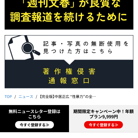
TOP
ニュース
【完全版】中居正広 “性暴力”の全貌が分かった！《通知書に「不同意性交等罪」の文字が》
無料ニュースレター登録は
期間限定キャンペーン中！年額
こちら
プラン9,999円
今すぐ登録する≫
今すぐ登録する≫