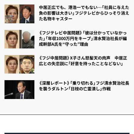
中居正広でも、港浩一でもない…「社員に与えた
負の影響は大きい」フジテレビからひっそり消え
た名物キャスター
《フジテレビ中居問題》「彼は分かっていなかっ
た」「年収1000万円をキープ」清水賢治社長が編
成幹部A氏を“守った”理由
《フジ中居問題》X子さん怒髪天の肉声 中居正
広との失恋説に「好意を持ったことなどない」
《深層レポート》「乗り切れる」フジ清水賢治社長
を襲うダルトン「日枝の亡霊潰し」作戦