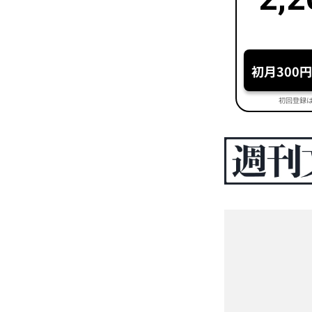
初月300
初回登録は