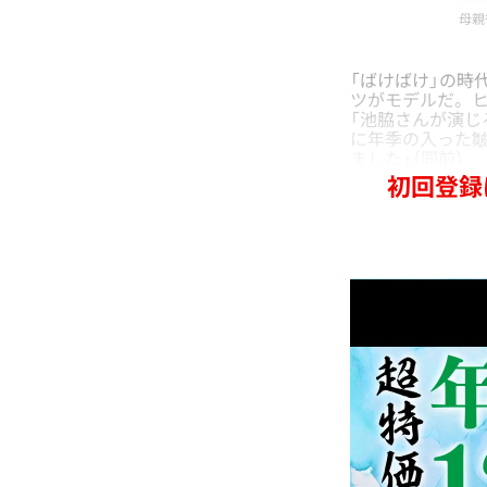
母親
「ばけばけ」の時
ツがモデルだ。ヒ
「池脇さんが演じ
に年季の入った皺
ました」（同前）
初回登録