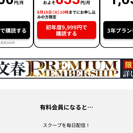
円/月
およそ
円/月
8月18日（火）10時
までにお申し込
みの方限定
初年度9,999円で
円で購読する
3年プラン
購読する
初月300円
有料会員になると…
スクープを毎日配信！