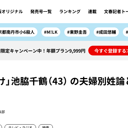
版オリジナル
発売号一覧
ランキング
連載
文春記者ト
京都南丹市小6殺人
#M!LK
#東野圭吾
#成田悠輔
限定キャンペーン中！年額プラン9,999円
今すぐ登録する
゙け」池脇千鶴（43） の夫婦別姓
集部
テレビ・ラジオ
映画