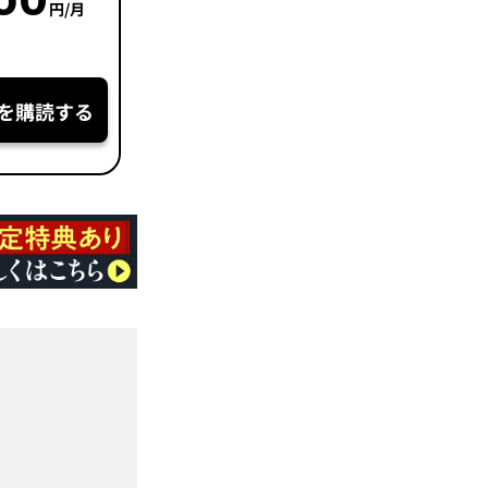
円/月
を購読する