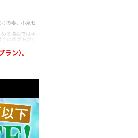
ン）の妻、小泉セ
。
しめる場面では手
驚きの声があがり
プラン）。