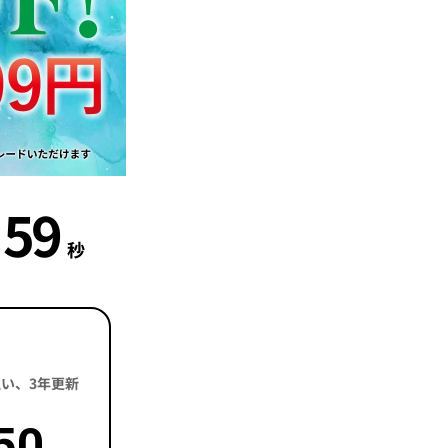
58
秒
括払い、3年更新
50