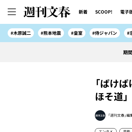
新着
SCOOP!
電子
#木原誠二
#熊本地震
#皇室
#侍ジャパン
#
期間
「ばけは
ほそ道」
「週刊文春」編
エンタメ
芸能