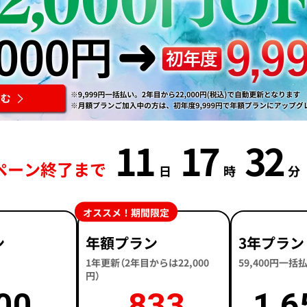
11
17
32
ペーン終了まで
日
時
分
オススメ！期間限定
ン
年額プラン
3年プラン
1年更新（2年目からは22,000
59,400円一
円）
00
833
1,6