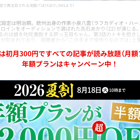
役で再注目される池脇（「ばけばけ」SNSより）
代設定は明治期。欧州出身の作家小泉八雲（ラフカディオ・ハー
ロインをオーディションで選ばれた髙石あかり（22）が演じる
るのは娘を叱咤激励する肝っ玉母ちゃん。第3話のトキを抱き
が刻まれており、視聴者から『この手まで役作りなのでは』と
は初月300円ですべての記事が読み放題（月額
年額プランはキャンペーン中！