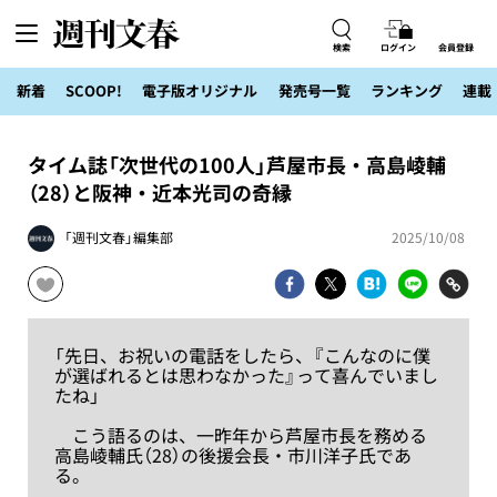
検索
ログイン
会員登録
新着
SCOOP!
電子版オリジナル
発売号一覧
ランキング
連載
タイム誌「次世代の100人」芦屋市長・高島崚輔
（28）と阪神・近本光司の奇縁
「週刊文春」編集部
2025/10/08
「先日、お祝いの電話をしたら、『こんなのに僕
が選ばれるとは思わなかった』って喜んでいまし
たね」
こう語るのは、一昨年から芦屋市長を務める
高島崚輔氏（28）の後援会長・市川洋子氏であ
る。