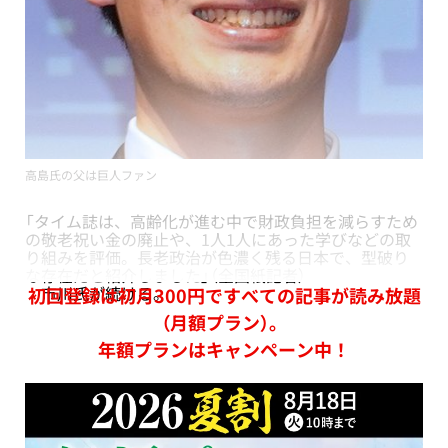
高島氏の父は巨人ファン
「タイム誌は、高齢化が進む中で財政負担を減らすため
の敬老祝い金の廃止や、1人1人にあった学びなどの取
り組みを評価。長老政治が色濃く残る日本で、型破り
な存在だと紹介しました」（全国紙記者）
市川氏が続ける。
初回登録は初月300円ですべての記事が読み放題
（月額プラン）。
年額プランはキャンペーン中！