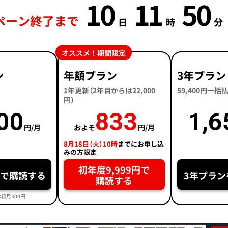
10
11
50
ペーン終了まで
日
時
分
オススメ！期間限定
ン
年額プラン
3年プラン
1年更新（2年目からは22,000
59,400円一
円）
00
833
1,6
円/月
およそ
円/月
8月18日（火）10時
までにお申し込
みの方限定
初年度9,999円で
円で購読する
3年プラン
購読する
初月300円