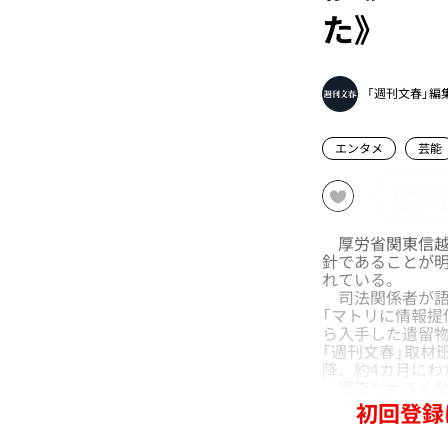
た》
「週刊文春」編
エンタメ
芸能
厚労省関東信越
針であることが明
れている。
司法関係者が語
「マトリに情報提
ら入手した遺留
「週刊文春」取材
降、約4カ月にわ
捜査が大きく動
初回登録