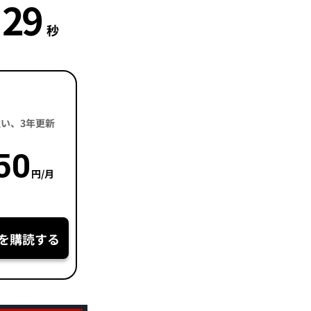
28
秒
括払い、3年更新
50
円/月
を購読する