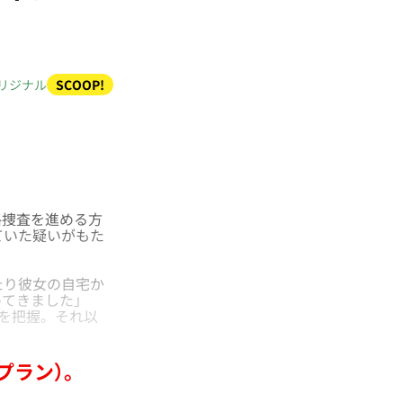
リジナル
SCOOP!
格捜査を進める方
ていた疑いがもた
たり彼女の自宅か
てきました」
報を把握。それ以
プラン）。