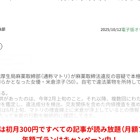
電子版オ
集部
2025/10/12
厚生局麻薬取締部（通称マトリ）が麻薬取締法違反の容疑で本
らかとなった女優・米倉涼子（50）。自宅で違法薬物を所持し
る。
供があったのは、今年2月上旬のこと。それ以降、複数回にわ
物を鑑定し、違法成分を検出。交友関係を含めた内偵捜査を進め
班は6月上旬、マトリの捜査線上に米倉が浮上しているとの情
たって米倉の行動を継続的に確認してきた。
いたのは、8月20日のことだった。
は初月300円ですべての記事が読み放題（月額
年額プランはキャンペーン中！