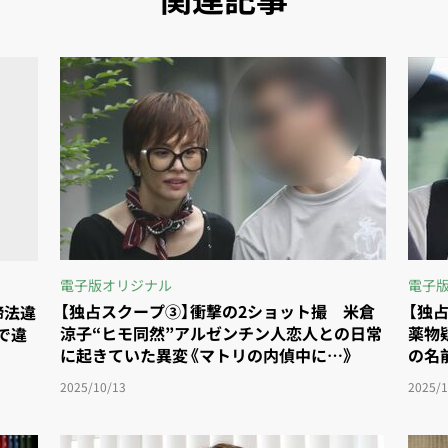
電子版オリジナル
電子
締法違
【独占スクープ③】衝撃の2ショット撮 米倉
【独
で違
涼子“ヒモ同然”アルゼンチン人恋人との日常
薬物
に起きていた異変《マトリの内偵中に…》
の名
2025/10/13
2025/1