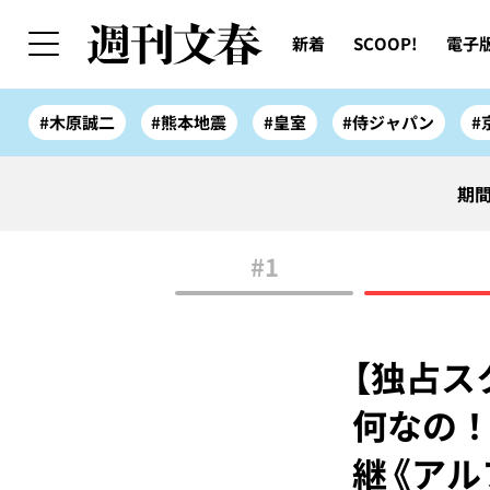
新着
SCOOP!
電子
#木原誠二
#熊本地震
#皇室
#侍ジャパン
#
期間
#1
【独占ス
何なの！
継《ア