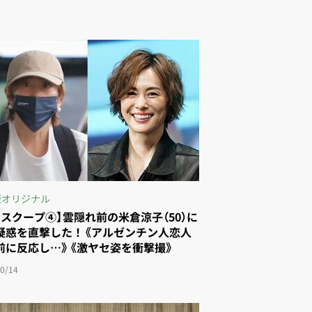
版オリジナル
占スクープ④】雲隠れ前の米倉涼子（50）に
疑惑を直撃した！《アルゼンチン人恋人
前に反応し…》《激ヤセ姿を衝撃撮》
0/14