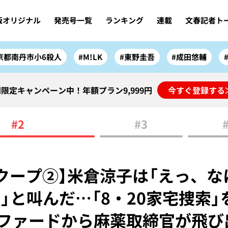
版オリジナル
発売号一覧
ランキング
連載
文春記者ト
京都南丹市小6殺人
#M!LK
#東野圭吾
#成田悠輔
限定キャンペーン中！年額プラン9,999円
今すぐ登録する
#2
#3
クープ②】米倉涼子は「えっ、な
」と叫んだ…「8・20家宅捜索」
ルファードから麻薬取締官が飛び