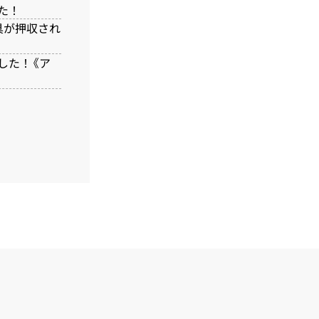
た！
具が押収され
した！《ア