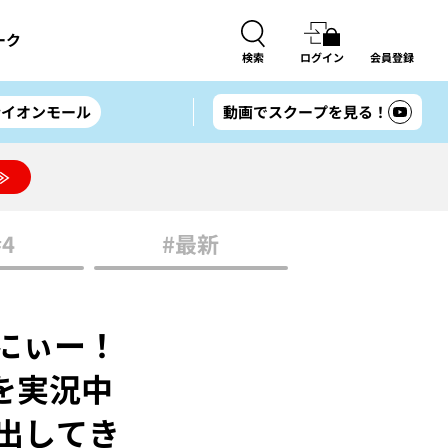
ーク
検索
ログイン
会員登録
#イオンモール
動画でスクープを見る！
≫
#4
#最新
にぃー！
を実況中
出してき