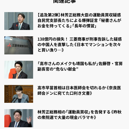
関連記事
【追及第2弾】林芳正総務大臣の運動員買収疑惑
自民党支部長たちによる爆弾証言 「秘書さんが
お金を持ってくる」「長年の慣習」
138億円の損失！ 三菱商事が刑事告訴した疑惑
の中国人を直撃した《日本でマンションを次々
と買い漁り…》
「高市さんのメイクも靖国も私が」佐藤啓・官房
副長官の“危ない献金”
高市早苗首相は日本医師会を切れるか《奈良医
師会ドンに宛てた口利き文書》
林芳正総務相の「運動員買収」を告発する《昨秋
の衆院選で大量の現金バラマキ》