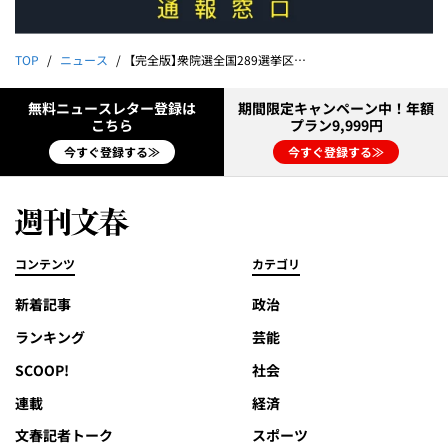
TOP
ニュース
【完全版】衆院選全国289選挙区・当落予測リスト《早期解散ならサナエ効果で自民圧勝！参政議席6倍、国民民主大ブレーキ、立憲は埋没》
無料ニュースレター登録は
期間限定キャンペーン中！年額
こちら
プラン9,999円
今すぐ登録する≫
今すぐ登録する≫
コンテンツ
カテゴリ
新着記事
政治
ランキング
芸能
SCOOP!
社会
連載
経済
文春記者トーク
スポーツ