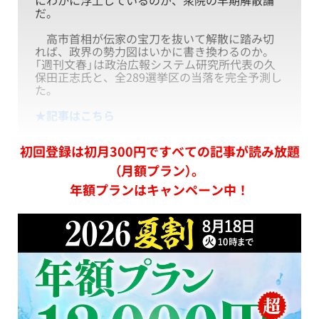
にわかに浮上しているのが、衆院の早期解散論
だ。
高市首相が伝家の宝刀を抜いて解散に踏み切
れば、政界の勢力図はいかに書き換わるのか。
「週刊文春」は政治広報システム研究所代表の久
保田正志氏と、全289選挙区の当落を完全予測し
た。
★記事はこちら
初回登録は初月300円ですべての記事が読み放題
（月額プラン）。
年額プランはキャンペーン中！