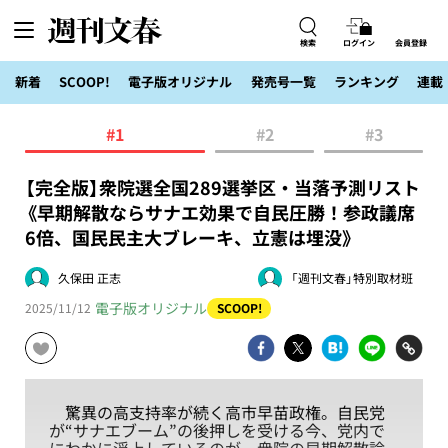
検索
ログイン
会員登録
新着
SCOOP!
電子版オリジナル
発売号一覧
ランキング
連載
#1
#2
#3
【完全版】衆院選全国289選挙区・当落予測リスト
《早期解散ならサナエ効果で自民圧勝！参政議席
6倍、国民民主大ブレーキ、立憲は埋没》
久保田 正志
「週刊文春」特別取材班
電子版オリジナル
2025/11/12
SCOOP!
驚異の高支持率が続く高市早苗政権。自民党
が“サナエブーム”の後押しを受ける今、党内で