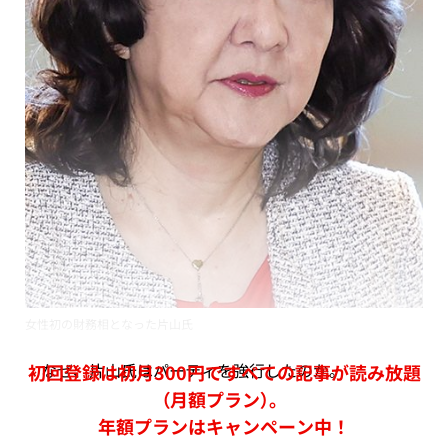
女性初の財務相となった片山氏
なぜ、片山氏はパーティを強行したのか。
初回登録は初月300円ですべての記事が読み放題
（月額プラン）。
年額プランはキャンペーン中！