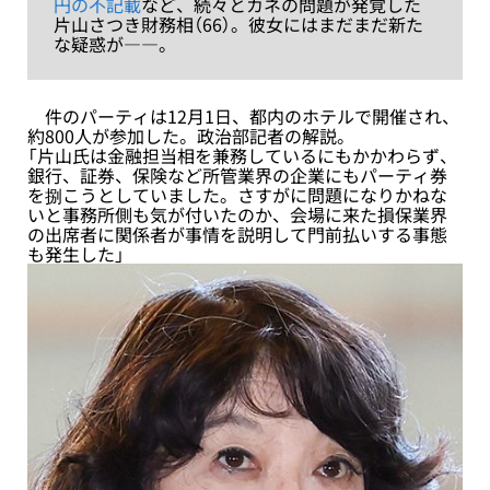
円の不記載
など、続々とカネの問題が発覚した
片山さつき財務相（66）。彼女にはまだまだ新た
な疑惑が――。
件のパーティは12月1日、都内のホテルで開催され、
約800人が参加した。政治部記者の解説。
「片山氏は金融担当相を兼務しているにもかかわらず、
銀行、証券、保険など所管業界の企業にもパーティ券
を捌こうとしていました。さすがに問題になりかねな
いと事務所側も気が付いたのか、会場に来た損保業界
の出席者に関係者が事情を説明して門前払いする事態
も発生した」