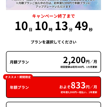
キャンペーン終了まで
10
10
13
48
日
時
分
秒
プランを選択してください
2,200
円／月
月額プラン
初回登録は初月300円、1カ月更新
オススメ！期間限定
833
およそ
円／月
年額プラン
初年度9,999円一括払い、1年更新