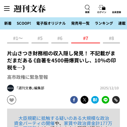
検索
ログイン
会員登録
新着
SCOOP!
電子版オリジナル
発売号一覧
ランキング
連載
#1〜
#5
#6
#7
#8
片山さつき財務相の収入隠し発見！ 不記載がま
だまだある《自著を4500冊爆買いし、10％の印
税を…》
高市政権に緊急警報
「週刊文春」編集部
2025/12/10
大臣規範に抵触する疑いのある大規模な政治
資金パーティの開催
や、
家賃や政治資金計177万