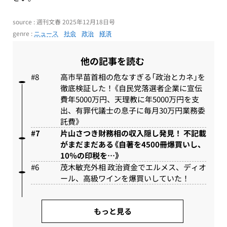
source : 週刊文春 2025年12月18日号
genre :
ニュース
社会
政治
経済
他の記事を読む
高市早苗首相の危なすぎる「政治とカネ」を
徹底検証した！《自民党落選者企業に宣伝
費年5000万円、天理教に年5000万円を支
出、有罪代議士の息子に毎月30万円業務委
託費》
片山さつき財務相の収入隠し発見！ 不記載
がまだまだある《自著を4500冊爆買いし、
10％の印税を…》
茂木敏充外相 政治資金でエルメス、ディオ
ール、高級ワインを爆買いしていた！
もっと見る