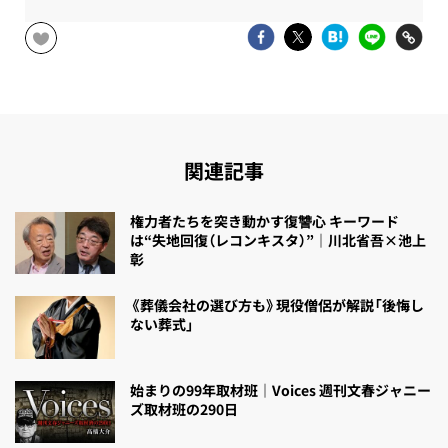
関連記事
権力者たちを突き動かす復讐心 キーワード
は“失地回復（レコンキスタ）”｜川北省吾×池上
彰
《葬儀会社の選び方も》現役僧侶が解説「後悔し
ない葬式」
始まりの99年取材班｜Voices 週刊文春ジャニー
ズ取材班の290日