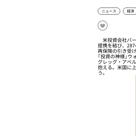
ニュース
経済
米投資会社バーク
提携を結び、28
再保険の引き受
「投資の神様」ウ
グレッグ・アベル
抱える。米国に
う。