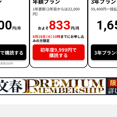
ン
年額プラン
3年プラン
1年更新（2年目からは22,000
59,400円一
円）
00
833
1,6
円/月
およそ
円/月
8月18日（火）10時
までにお申し込
みの方限定
初年度9,999円で
円で購読する
3年プラン
購読する
初月300円