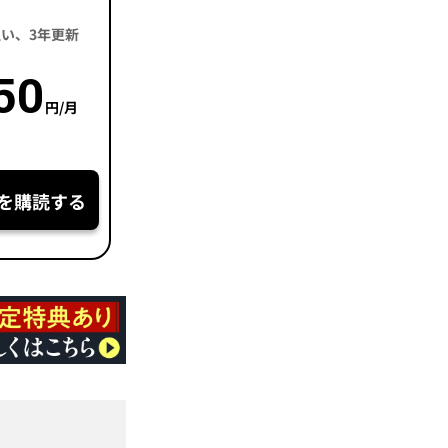
括払い、3年更新
50
円/月
を購読する