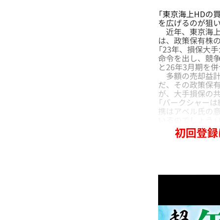
「東京海上HDの
を広げるのが狙い
近年、東京海上
は、政策保有株
「23年、損保大
命令を出し、競争
と26年3月期を併
多額の売却益計
だ、その政策保
が、大手損保の
「バークシャーは
携はアベル氏の
いるのでしょう」
初回登録