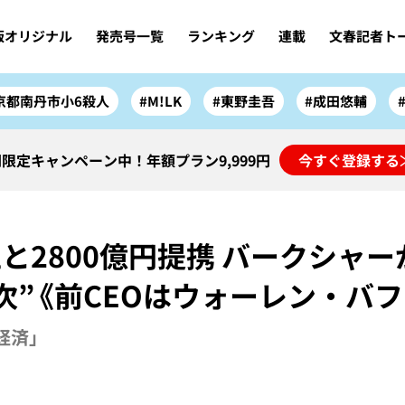
版オリジナル
発売号一覧
ランキング
連載
文春記者ト
京都南丹市小6殺人
#M!LK
#東野圭吾
#成田悠輔
限定キャンペーン中！年額プラン9,999円
今すぐ登録する
と2800億円提携 バークシャー
次”《前CEOはウォーレン・バ
「経済」