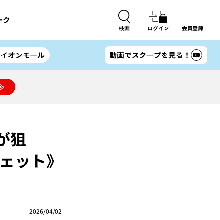
ーク
検索
ログイン
会員登録
#イオンモール
動画でスクープを見る！
≫
が狙
フェット》
2026/04/02