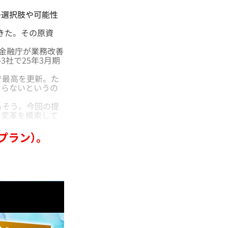
の選択肢や可能性
きた。その原資
。金融庁が業務改善
社で25年3月期
で最高を更新。た
ならないというの
もそう。今回の提
の変革を模索して
プラン）。