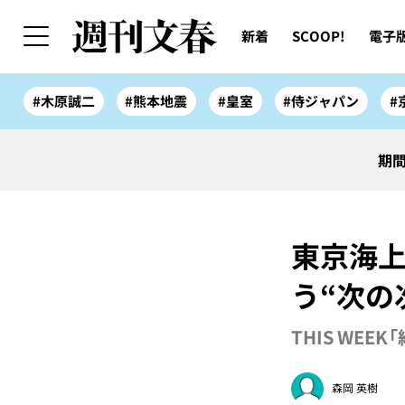
新着
SCOOP!
電子
#木原誠二
#熊本地震
#皇室
#侍ジャパン
#
期間
東京海上
う“次の
THIS WEEK
森岡 英樹