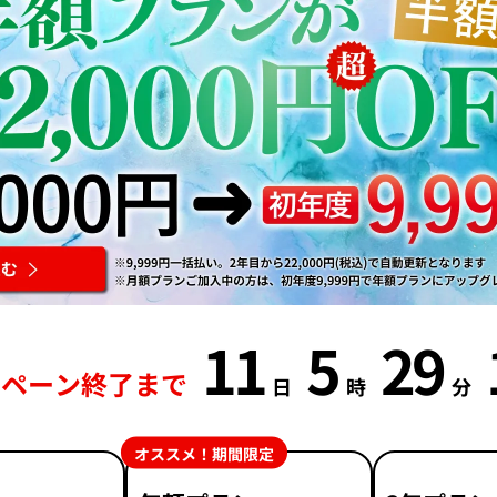
11
5
29
ンペーン終了まで
日
時
分
オススメ！期間限定