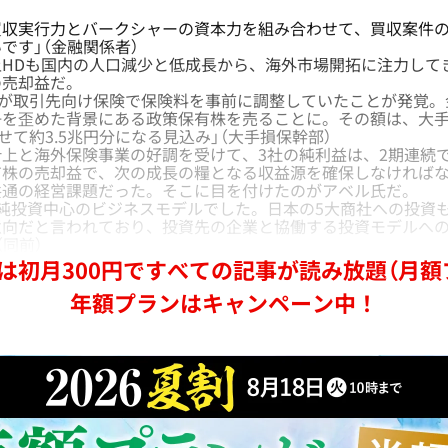
買収実行力とバークシャーの資本力を組み合わせて、買収案件
です」（金融関係者）
HDも国内の人口減少と低成長から、海外市場開拓に注力して
の売却益だ。
手が取引先向け保険で保険料を事前に調整していたことが発覚
を歪めた背景にある政策保有株を売ることに。その額は、大手3
せて約3.5兆円分になる見込み」（大手損保幹部）
上と海外保険事業の好調を受けて、3社の純利益は、2期連続
有株の売却益で、次の成長の糧となる収益源を確保しなければ
共通の経営課題だった。そこに目を付けたのがアベル氏だ。
純投資中心のビジネスモデルでした。日本の5大商社への投資
意向だと言われており、投資先の企業と協働する投資モデルへ
（同前）
は初月300円ですべての記事が読み放題（月額
年額プランはキャンペーン中！