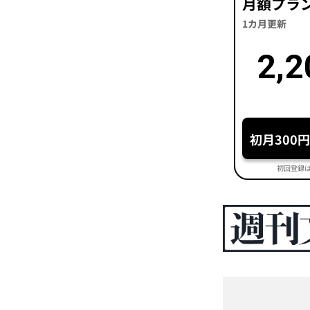
月額プラ
1カ月更新
2,2
初月300
初回登録は