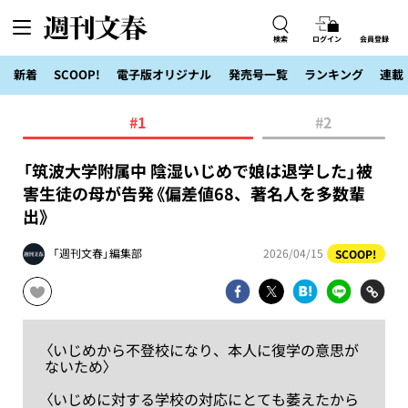
検索
ログイン
会員登録
新着
SCOOP!
電子版オリジナル
発売号一覧
ランキング
連載
#1
#2
「筑波大学附属中 陰湿いじめで娘は退学した」被
害生徒の母が告発《偏差値68、著名人を多数輩
出》
「週刊文春」編集部
2026/04/15
SCOOP!
〈いじめから不登校になり、本人に復学の意思が
ないため〉
〈いじめに対する学校の対応にとても萎えたから