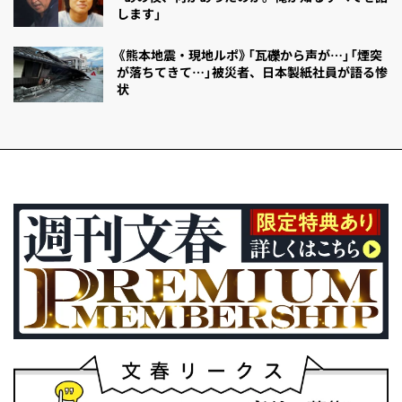
します」
《熊本地震・現地ルポ》「瓦礫から声が…」「煙突
が落ちてきて…」被災者、日本製紙社員が語る惨
状