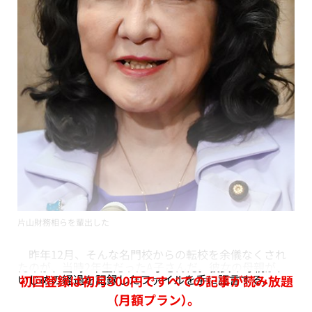
片山財務相らを輩出した
昨年12月、そんな名門校からの転校を余儀なくされ
たのが、当時2年生だったA子さんだ。彼女の母親が、
いじめの経過を記録したファイルを手に証言する。
初回登録は初月300円ですべての記事が読み放題
（月額プラン）。