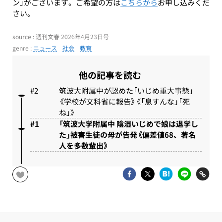
ン」がございます。ご希望の方は
こちらから
お申し込みくだ
さい。
source : 週刊文春 2026年4月23日号
genre :
ニュース
社会
教育
他の記事を読む
筑波大附属中が認めた「いじめ重大事態」
《学校が文科省に報告》《「息すんな」「死
ね」》
「筑波大学附属中 陰湿いじめで娘は退学し
た」被害生徒の母が告発《偏差値68、著名
人を多数輩出》