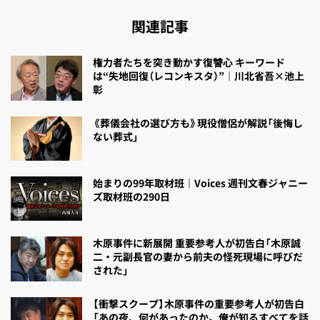
関連記事
権力者たちを突き動かす復讐心 キーワード
は“失地回復（レコンキスタ）”｜川北省吾×池上
彰
《葬儀会社の選び方も》現役僧侶が解説「後悔し
ない葬式」
始まりの99年取材班｜Voices 週刊文春ジャニー
ズ取材班の290日
木原事件に新展開 重要参考人が初告白「木原誠
二・元副長官の妻から前夫の怪死現場に呼びだ
された」
【衝撃スクープ】木原事件の重要参考人が初告白
「あの夜、何があったのか。俺が知るすべてを話