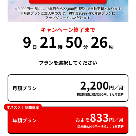
キャンペーン終了まで
9
21
50
25
日
時
分
秒
プランを選択してください
2,200
円／月
月額プラン
初回登録は初月300円、1カ月更新
オススメ！期間限定
833
およそ
円／月
年額プラン
初年度9,999円一括払い、1年更新