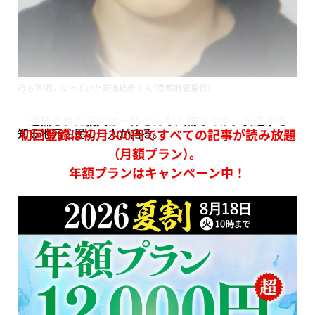
行方不明になっていた安達結希くん（京都府警提供）
逮捕された義父は一体どんな人物なのか。安達家を
知る地元住民の一人が語る。
初回登録は初月300円ですべての記事が読み放題
（月額プラン）。
年額プランはキャンペーン中！