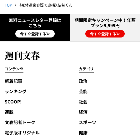
TOP
《死体遺棄容疑で逮捕》結希くんの義父・安達優季とは何者か 地元住民＆勤務先関係者が語る“禁断の関係”「同じ職場にいた16歳上の女性と結婚。それなのに…」
無料ニュースレター登録は
期間限定キャンペーン中！年額
こちら
プラン9,999円
今すぐ登録する≫
今すぐ登録する≫
コンテンツ
カテゴリ
新着記事
政治
ランキング
芸能
SCOOP!
社会
連載
経済
文春記者トーク
スポーツ
電子版オリジナル
健康