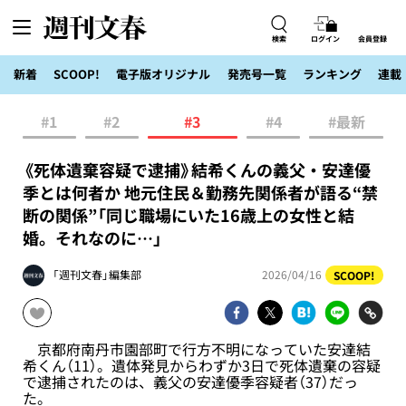
検索
ログイン
会員登録
新着
SCOOP!
電子版オリジナル
発売号一覧
ランキング
連載
#1
#2
#3
#4
#最新
《死体遺棄容疑で逮捕》結希くんの義父・安達優
季とは何者か 地元住民＆勤務先関係者が語る“禁
断の関係”「同じ職場にいた16歳上の女性と結
婚。それなのに…」
「週刊文春」編集部
2026/04/16
SCOOP!
京都府南丹市園部町で行方不明になっていた安達結
希くん（11）。遺体発見からわずか3日で死体遺棄の容疑
で逮捕されたのは、義父の安達優季容疑者（37）だっ
た。