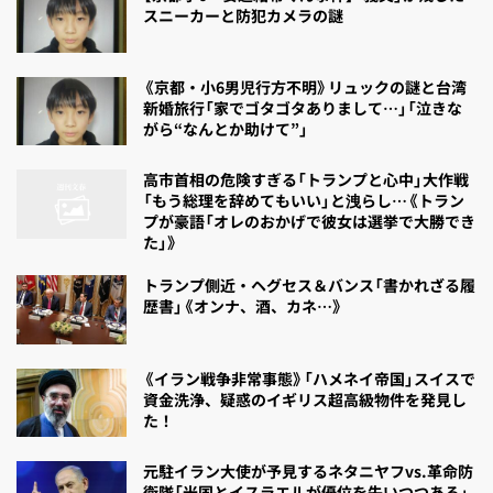
スニーカーと防犯カメラの謎
《京都・小6男児行方不明》リュックの謎と台湾
新婚旅行「家でゴタゴタありまして…」「泣きな
がら“なんとか助けて”」
高市首相の危険すぎる「トランプと心中」大作戦
「もう総理を辞めてもいい」と洩らし…《トラン
プが豪語「オレのおかげで彼女は選挙で大勝でき
た」》
トランプ側近・ヘグセス＆バンス「書かれざる履
歴書」《オンナ、酒、カネ…》
《イラン戦争非常事態》「ハメネイ帝国」スイスで
資金洗浄、疑惑のイギリス超高級物件を発見し
た！
元駐イラン大使が予見するネタニヤフvs.革命防
衛隊「米国とイスラエルが優位を失いつつある」