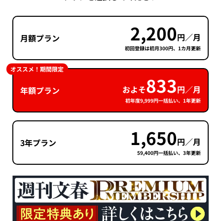
2,200
円／月
月額プラン
初回登録は初月300円、1カ月更新
オススメ！期間限定
833
およそ
円／月
年額プラン
初年度9,999円一括払い、1年更新
1,650
円／月
3年プラン
59,400円一括払い、3年更新