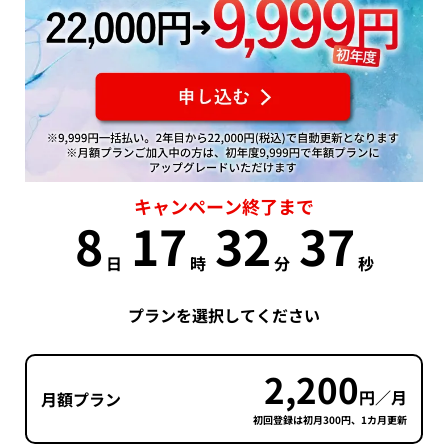
キャンペーン終了まで
8
17
32
36
日
時
分
秒
プランを選択してください
2,200
円／月
月額プラン
初回登録は初月300円、1カ月更新