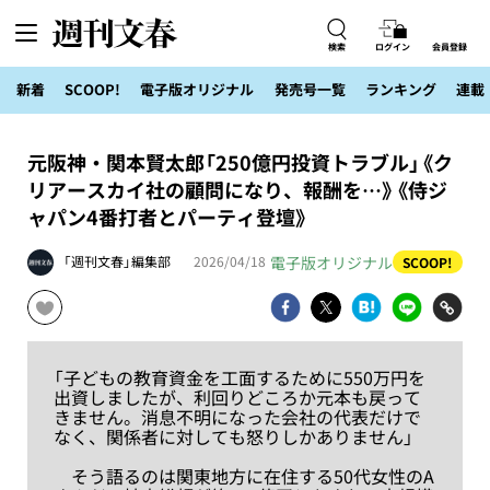
検索
ログイン
会員登録
新着
SCOOP!
電子版オリジナル
発売号一覧
ランキング
連載
元阪神・関本賢太郎「250億円投資トラブル」《ク
リアースカイ社の顧問になり、報酬を…》《侍ジ
ャパン4番打者とパーティ登壇》
電子版オリジナル
「週刊文春」編集部
2026/04/18
SCOOP!
「子どもの教育資金を工面するために550万円を
出資しましたが、利回りどころか元本も戻って
きません。消息不明になった会社の代表だけで
なく、関係者に対しても怒りしかありません」
そう語るのは関東地方に在住する50代女性のA