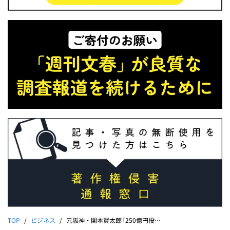
TOP
ビジネス
元阪神・関本賢太郎「250億円投資トラブル」《クリアースカイ社の顧問になり、報酬を…》《侍ジャパン4番打者とパーティ登壇》