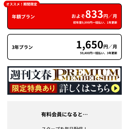
オススメ！期間限定
833
およそ
円／月
年額プラン
初年度9,999円一括払い、1年更新
1,650
円／月
3年プラン
59,400円一括払い、3年更新
有料会員になると…
スクープを毎日配信！