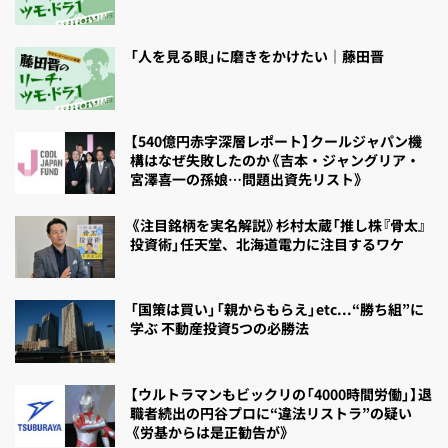
「人を見る眼」に磨きをかけたい｜藤田晋
【540億円赤字深層レポート】クールジャパン機
構はなぜ失敗したのか《吉本・ジャングリア・
宮澤喜一の孫娘…問題出資先リスト》
《注目銘柄を実名解説》杉村太蔵「推し株『骨太』
投資術」任天堂、北海道電力に注目するワケ
「国策は買い」「親からもらえ」etc...“勝ち組”に
学ぶ 不動産投資5つの必勝法
【ウルトラマンもビックリの「4000時間労働」】退
職者続出の円谷プロに“違法リストラ”の疑い
《労基からは是正勧告が》