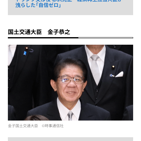
洩らした「自信ゼロ」
国土交通大臣 金子恭之
金子国土交通大臣 ©︎時事通信社