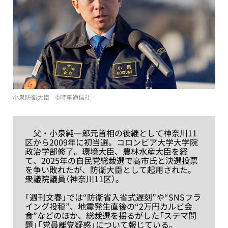
小泉防衛大臣 ©時事通信社
父・小泉純一郎元首相の後継として神奈川11
区から2009年に初当選。コロンビア大学大学院
政治学部修了。環境大臣、農林水産大臣を経
て、2025年の自民党総裁選で高市氏と決選投票
を争い敗れたが、防衛大臣として起用された。
衆議院議員（神奈川11区）。
「週刊文春」では“防衛省入省式遅刻”や“SNSフラ
イング投稿”、地震発生直後の“2万円カルビ会
食”などのほか、総裁選を揺るがした「ステマ問
題」「党員離党疑惑」について報じている。