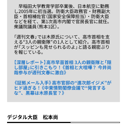
早稲田大学教育学部卒業後、日本航空に勤務
し2005年に初当選。防衛大臣政務官・財務副大
臣・首相補佐官（国家安全保障担当）・防衛大臣
などを経て、第1次高市内閣で官房長官に就任。
衆議院議員（熊本1区）。
「週刊文春」では木原氏について、高市首相を支
える“3人の親衛隊”の1人として紹介。高市首相
が「スッピンも見せられるのよ」と語る親密ぶり
を報じている。
【深層レポート】高市早苗首相 3人の親衛隊と「隠
し部屋」に引きこもり！《首相と大喧嘩？ 今井尚
哉参与が週刊文春に激白》
《証拠メール入手》高市官邸の“進次郎イジメ”が
ヒド過ぎる！《中東情勢閣僚会議で“発言する
な”、黒幕は木原長官？》
デジタル大臣 松本尚