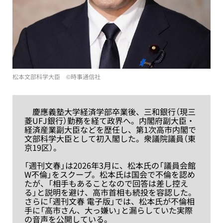
松本文部科学大臣 ©︎時事通信社
慶應義塾大学経済学部卒業後、三和銀行（現三
菱UFJ銀行）勤務を経て政界へ。内閣府副大臣・
経済産業副大臣などを歴任し、第1次高市内閣で
文部科学大臣として初入閣した。衆議院議員（東
京19区）。
「週刊文春」は2026年3月に、松本氏の「議員会館
W不倫」をスクープ。松本氏は国会で不倫を認め
たが、「相手もあることなので回答は差し控え
る」と説明を避け、高市首相も続投を容認した。
さらに「週刊文春 電子版」では、松本氏が不倫相
手に「高市さん、大っ嫌い」と漏らしていた実際
の音声を公開している。