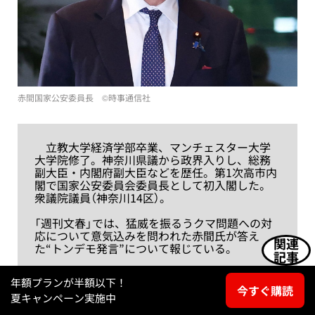
赤間国家公安委員長 ©︎時事通信社
立教大学経済学部卒業、マンチェスター大学
大学院修了。神奈川県議から政界入りし、総務
副大臣・内閣府副大臣などを歴任。第1次高市内
閣で国家公安委員会委員長として初入閣した。
衆議院議員（神奈川14区）。
「週刊文春」では、猛威を振るうクマ問題への対
応について意気込みを問われた赤間氏が答え
関連
た“トンデモ発言”について報じている。
記事
「危ないからクマ視察行かない」赤間二郎・公安
年額プランが半額以下！
委員長のトンデモ発言
今すぐ購読
夏キャンペーン実施中