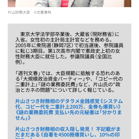
片山財務大臣 ©︎文藝春秋
東京大学法学部卒業後、大蔵省（現財務省）に
入省。女性初の主計局主計官などを務める。
2005年に衆院選（静岡7区）で初当選後、参院議員
に転じ3期目。第1次高市内閣で憲政史上初の女
性財務大臣に就任した。参議院議員（全国比
例）。
「週刊文春」では、大臣規範に抵触する恐れのあ
る「大規模政治資金パーティー」や、「コピー代の
二重計上」「謎の業務委託費」など、片山氏の“政
治とカネの問題”について詳しく報じている。
片山さつき財務相のデタラメ金銭感覚《システム
代、コピー代を二重計上200万、金券も爆買い》
《謎の業務委託費 支払い先の元秘書は「分かりま
せん」》
片山さつき財務相の収入隠し発見！ 不記載がま
だまだある《自著を4500冊爆買いし、10％の印