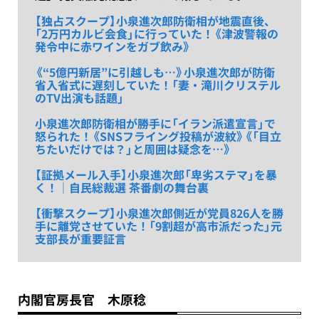
【独占スクープ】小泉進次郎防衛相が地震直後、
「2万円カルビ会食」に行っていた！《津波警報の
発令中に赤ワインをガブ飲み》
《“5億円新居”に引越しも…》小泉進次郎が防衛
省入省式に遅刻していた！「妻・滝川クリステル
のTV出演も話題」
小泉進次郎防衛相が勝手に「イラン派遣宣言」で
怒られた！《SNSフライング投稿が波紋》《「目立
ちたいだけでは？」と周囲は疑念を…》
【証拠メール入手】小泉進次郎「卑劣ステマ」を暴
く！｜自民総裁選 茶番劇の舞台裏
【衝撃スクープ】小泉進次郎側近が党員826人を勝
手に離党させていた！「9割超が高市派だった」元
支部長が重要証言
内閣官房長官 木原稔