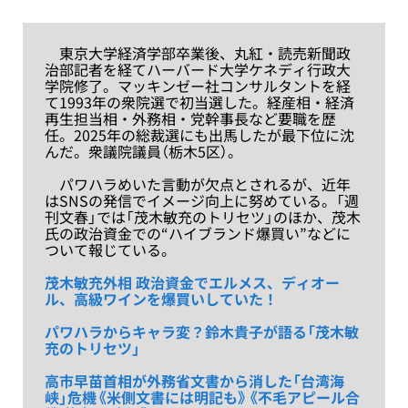
東京大学経済学部卒業後、丸紅・読売新聞政
治部記者を経てハーバード大学ケネディ行政大
学院修了。マッキンゼー社コンサルタントを経
て1993年の衆院選で初当選した。経産相・経済
再生担当相・外務相・党幹事長など要職を歴
任。2025年の総裁選にも出馬したが最下位に沈
んだ。衆議院議員（栃木5区）。
パワハラめいた言動が欠点とされるが、近年
はSNSの発信でイメージ向上に努めている。「週
刊文春」では「茂木敏充のトリセツ」のほか、茂木
氏の政治資金での“ハイブランド爆買い”などに
ついて報じている。
茂木敏充外相 政治資金でエルメス、ディオー
ル、高級ワインを爆買いしていた！
パワハラからキャラ変？鈴木貴子が語る「茂木敏
充のトリセツ」
高市早苗首相が外務省文書から消した「台湾海
峡」危機《米側文書には明記も》《不毛アピール合