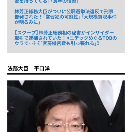
金を持ってくる」「長年の慣習」
林芳正総務大臣がついに公職選挙法違反で刑事
告発された！「常習犯の可能性」「大規模買収事件
が明るみに」
【スクープ】林芳正総務相の秘書がインサイダー
取引で逮捕されていた！《ニデックめぐるTOBの
ウラで…》《「官房機密費も引っ張れる」》
法務大臣 平口洋