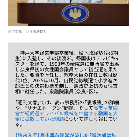
高市首相 ©時事通信社
神戸大学経営学部卒業後、松下政経塾（第5期
生）に入塾し、その後渡米。帰国後はテレビキャ
スターを経て、1993年の衆院選に無所属で出馬
し奈良県初の女性国会議員として初当選を果た
した。要職を歴任し、総務大臣の在任日数は歴
代1位。2025年10月、自民党総裁選で小泉進次
郎氏との決選投票を制し、憲政史上初の女性首
相に就任した。衆議院議員（奈良2区）。
「週刊文春」では、高市事務所の「裏帳簿」の詳細
や、“サナエトークン”問題、そして
高市早苗陣
営が総裁選でライバル候補を中傷する動画を大
量に拡散していた問題
について詳しく報じてい
る。
【独占入手】高市早苗陣営が流した「進次郎は無