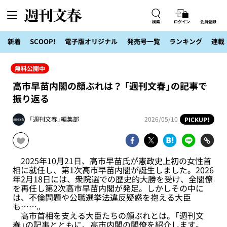
検索
ログイン
会員登録
新着
SCOOP!
電子版オリジナル
発売号一覧
ランキング
連載
無料公開中
高市早苗内閣の顔ぶれは？ 「週刊文春」の記事で
振り返る
「週刊文春」編集部
2026/05/10
PICKUP!
2025年10月21日、高市早苗氏が憲政史上初の女性首
相に就任し、第1次高市早苗内閣が誕生しました。2026
年2月18日には、衆院選での歴史的大勝を受け、全閣僚
を再任し第2次高市早苗内閣が発足。しかしその中に
は、不倫問題や公職選挙法違反疑惑を抱える大臣
も……。
高市首相を支える大臣たちの顔ぶれとは。「週刊文
春」の記事とともに、高市内閣の閣僚を紹介します。