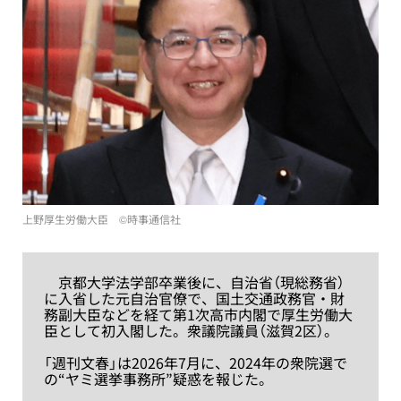
上野厚生労働大臣 ©︎時事通信社
京都大学法学部卒業後に、自治省（現総務省）
に入省した元自治官僚で、国土交通政務官・財
務副大臣などを経て第1次高市内閣で厚生労働大
臣として初入閣した。衆議院議員（滋賀2区）。
「週刊文春」は2026年7月に、2024年の衆院選で
の“ヤミ選挙事務所”疑惑を報じた。