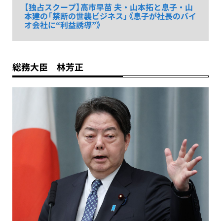
【独占スクープ】高市早苗 夫・山本拓と息子・山
本建の「禁断の世襲ビジネス」《息子が社長のバイ
オ会社に“利益誘導”》
総務大臣 林芳正