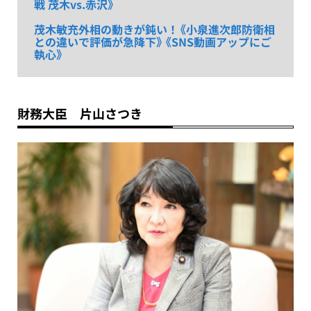
戦 茂木vs.赤沢》
茂木敏充外相の動きが鈍い！《小泉進次郎防衛相
との違いで評価が急降下》《SNS動画アップにご
執心》
財務大臣 片山さつき