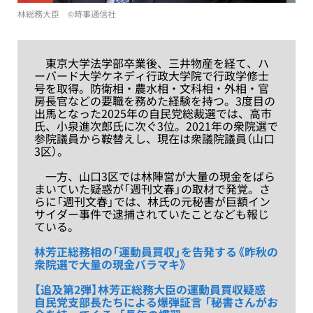
林総務大臣 ©時事通信社
東京大学法学部卒業後、三井物産を経て、ハ
ーバード大学ケネディ行政大学院で行政学修士
号を取得。防衛相・農水相・文科相・外相・官
房長官などの要職を務めた経験を持つ。3度目の
出馬となった2025年の自民党総裁選では、高市
氏、小泉進次郎氏に次ぐ3位。2021年の衆院選で
参院議員から鞍替えし、現在は衆議院議員（山口
3区）。
一方、山口3区では林陣営が大量の現金をばら
まいていた疑惑が「週刊文春」の取材で発覚。さ
らに「週刊文春」では、林氏の元秘書が巨額イン
サイダー事件で逮捕されていたことなども報じ
ている。
林芳正総務相の「運動員買収」を告発する《昨秋の
衆院選で大量の現金バラマキ》
【追及第2弾】林芳正総務大臣の運動員買収疑惑
自民党支部長たちによる爆弾証言 「秘書さんがお