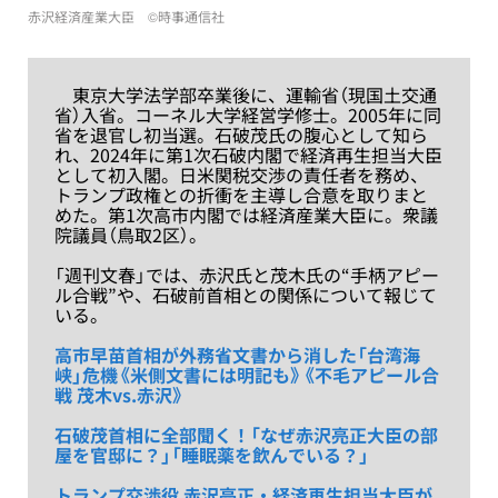
赤沢経済産業大臣 ©時事通信社
東京大学法学部卒業後に、運輸省（現国土交通
省）入省。コーネル大学経営学修士。2005年に同
省を退官し初当選。石破茂氏の腹心として知ら
れ、2024年に第1次石破内閣で経済再生担当大臣
として初入閣。日米関税交渉の責任者を務め、
トランプ政権との折衝を主導し合意を取りまと
めた。第1次高市内閣では経済産業大臣に。衆議
院議員（鳥取2区）。
「週刊文春」では、赤沢氏と茂木氏の“手柄アピー
ル合戦”や、石破前首相との関係について報じて
いる。
高市早苗首相が外務省文書から消した「台湾海
峡」危機《米側文書には明記も》《不毛アピール合
戦 茂木vs.赤沢》
石破茂首相に全部聞く！「なぜ赤沢亮正大臣の部
屋を官邸に？」「睡眠薬を飲んでいる？」
トランプ交渉役 赤沢亮正・経済再生担当大臣が