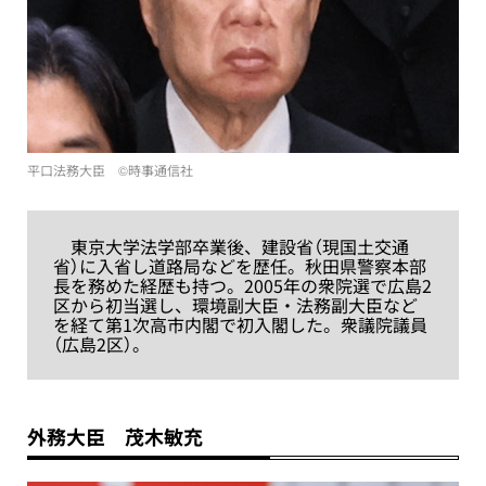
平口法務大臣 ©︎時事通信社
東京大学法学部卒業後、建設省（現国土交通
省）に入省し道路局などを歴任。秋田県警察本部
長を務めた経歴も持つ。2005年の衆院選で広島2
区から初当選し、環境副大臣・法務副大臣など
を経て第1次高市内閣で初入閣した。衆議院議員
（広島2区）。
外務大臣 茂木敏充