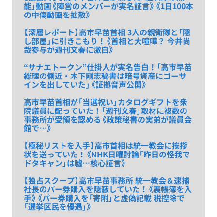
能」動画《陣営のメンバーが実名証言》《1日100本
の中傷動画を拡散》
【深層レポート】高市早苗首相 3人の親衛隊と「隠
し部屋」に引きこもり！《首相と大喧嘩？ 今井尚
哉参与が週刊文春に激白》
“サナエトークン”仕掛人が実名告白！「高市早苗
総理の側近・木下剛志秘書は暗号資産にゴーサ
インを出していた」《証拠音声公開》
高市早苗首相が「当選祝い」カタログギフトを衆
院議員に配っていた！「週刊文春」取材に複数の
事務所が受領を認める《政策秘書の実弟が議員会
館で…》
【極秘リストを入手】高市首相は統一教会に挨拶
状を送っていた！《NHK日曜討論「昨日の怪我で
ドタキャン」は噓…核心証言》
【独占スクープ】高市早苗事務所 統一教会＆逮捕
社長のパー券購入を隠蔽していた！《裏帳簿を入
手》《パー券購入を「寄附」と虚偽記載 税控除で
「選挙区民を優遇」》