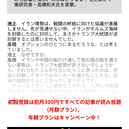
東研究者・高橋和夫氏を直撃。
池上
イラン情勢は、戦闘の終結に向けた協議が進展
しません。先が見通せない中、イランがホルムズ海峡
を封鎖したのに対抗して、まさかトランプ大統領が逆
封鎖するとは思いませんでした。
高橋
オプションのひとつにあるだろうな、とは考え
ていました。
池上
なぜですか。
高橋
イランや中国の船だけ通して他の国の船を通さ
ない事態は、トランプ大統領が許さないでしょうか
ら。それでもたぶんやらないだろうと思ったのは、完
全に封鎖してすべてのタンカーを通さなくしたら、石
油の価格がさらに上がってしまうからです。
アメリカでガソリン価格が上がれば、11月に中間選
挙を控えた共和党の議員たちは「もう勘弁してくれよ」
と怒ります。トランプ大統領は何を考えているんでし
ょう。
初回登録は初月300円ですべての記事が読み放題
（月額プラン）。
年額プランはキャンペーン中！