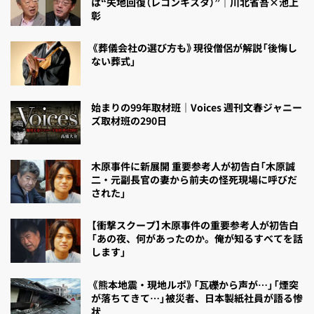
は“失地回復（レコンキスタ）”｜川北省吾×池上
彰
《葬儀会社の選び方も》現役僧侶が解説「後悔し
ない葬式」
始まりの99年取材班｜Voices 週刊文春ジャニー
ズ取材班の290日
木原事件に新展開 重要参考人が初告白「木原誠
二・元副長官の妻から前夫の怪死現場に呼びだ
された」
【衝撃スクープ】木原事件の重要参考人が初告白
「あの夜、何があったのか。俺が知るすべてを話
します」
《熊本地震・現地ルポ》「瓦礫から声が…」「煙突
が落ちてきて…」被災者、日本製紙社員が語る惨
状