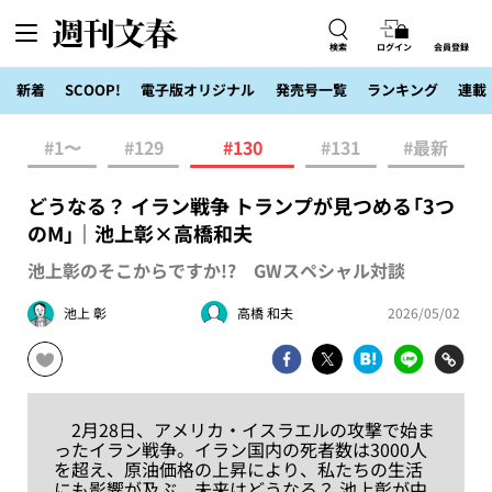
検索
ログイン
会員登録
新着
SCOOP!
電子版オリジナル
発売号一覧
ランキング
連載
#1〜
#129
#130
#131
#最新
どうなる？ イラン戦争 トランプが見つめる「3つ
のM」｜池上彰×高橋和夫
池上彰のそこからですか!? GWスペシャル対談
池上 彰
高橋 和夫
2026/05/02
2月28日、アメリカ・イスラエルの攻撃で始ま
ったイラン戦争。イラン国内の死者数は3000人
を超え、原油価格の上昇により、私たちの生活
にも影響が及ぶ。未来はどうなる？ 池上彰が中