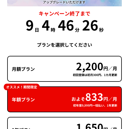
キャンペーン終了まで
9
4
46
25
日
時
分
秒
プランを選択してください
2,200
円／月
月額プラン
初回登録は初月300円、1カ月更新
オススメ！期間限定
833
およそ
円／月
年額プラン
初年度9,999円一括払い、1年更新
1,650