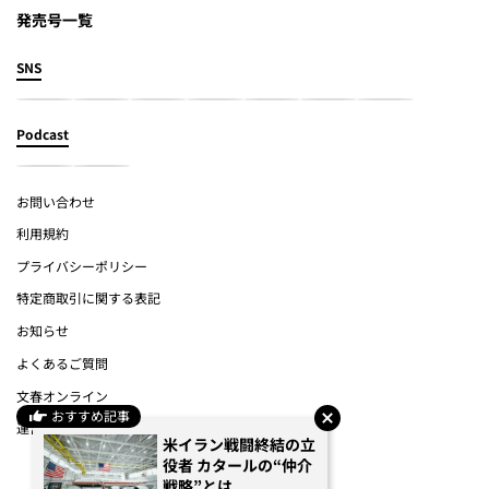
発売号一覧
SNS
Podcast
お問い合わせ
利用規約
プライバシーポリシー
特定商取引に関する表記
お知らせ
よくあるご質問
文春オンライン
おすすめ記事
運営会社
米イラン戦闘終結の立
役者 カタールの“仲介
(c) Bungeishunju Ltd.
戦略”とは