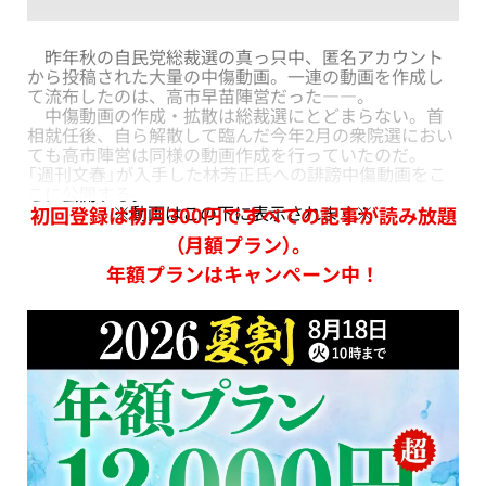
昨年秋の自民党総裁選の真っ只中、匿名アカウント
から投稿された大量の中傷動画。一連の動画を作成し
て流布したのは、高市早苗陣営だった――。
中傷動画の作成・拡散は総裁選にとどまらない。首
相就任後、自ら解散して臨んだ今年2月の衆院選におい
ても高市陣営は同様の動画作成を行っていたのだ。
「週刊文春」が入手した林芳正氏への誹謗中傷動画をこ
こに公開する。
※動画はこの下に表示されます※
初回登録は初月300円ですべての記事が読み放題
（月額プラン）。
年額プランはキャンペーン中！