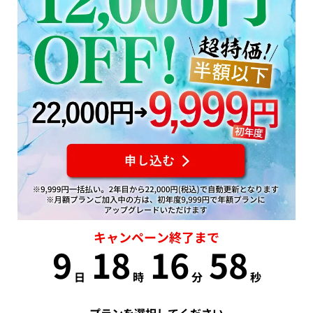
キャンペーン終了まで
9
18
16
57
日
時
分
秒