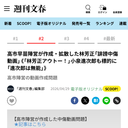
検索
ログイン
会員登録
新着
SCOOP!
電子版オリジナル
発売号一覧
ランキング
連載
#1
#2
#3
#4
#最新
高市早苗陣営が作成・拡散した林芳正「誹謗中傷
動画」《「林芳正アウトー！」小泉進次郎も標的に
「進次郎は無能」》
高市陣営の動画作成問題
電子版オリジナル
「週刊文春」編集部
2026/04/29
SCOOP!
【高市陣営が作成した中傷動画問題】
★記事はこちら