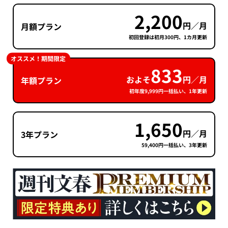
2,200
円／月
月額プラン
初回登録は初月300円、1カ月更新
オススメ！期間限定
833
およそ
円／月
年額プラン
初年度9,999円一括払い、1年更新
1,650
円／月
3年プラン
59,400円一括払い、3年更新