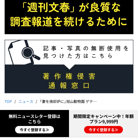
TOP
ニュース
「妻を焼却炉に」旭山動物園 ゲテモノ担当職員夫の異様なBBQ《「遺体は数時間かけて燃やした」と供述》
無料ニュースレター登録は
期間限定キャンペーン中！年額
こちら
プラン9,999円
今すぐ登録する≫
今すぐ登録する≫