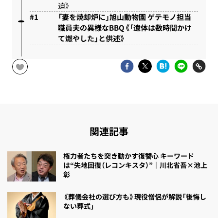
迫》
「妻を焼却炉に」旭山動物園 ゲテモノ担当
職員夫の異様なBBQ《「遺体は数時間かけ
て燃やした」と供述》
関連記事
権力者たちを突き動かす復讐心 キーワード
は“失地回復（レコンキスタ）”｜川北省吾×池上
彰
《葬儀会社の選び方も》現役僧侶が解説「後悔し
ない葬式」