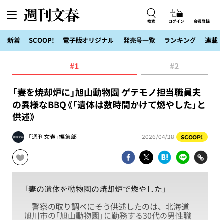
検索
ログイン
会員登録
新着
SCOOP!
電子版オリジナル
発売号一覧
ランキング
連載
#1
#2
「妻を焼却炉に」旭山動物園 ゲテモノ担当職員夫
の異様なBBQ《「遺体は数時間かけて燃やした」と
供述》
「週刊文春」編集部
2026/04/28
SCOOP!
「妻の遺体を動物園の焼却炉で燃やした」
警察の取り調べにそう供述したのは、北海道
旭川市の「旭山動物園」に勤務する30代の男性職