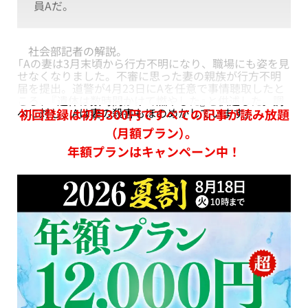
員Aだ。
社会部記者の解説。
「Aの妻は3月末頃から行方不明になり、職場にも姿を見
せなくなりました。不審に思った妻の親族が行方不明
届を提出。道警が4月23日にAを任意で事情聴取したと
ころ、『遺体は数時間かけて燃やした』と供述した。調
べに対し、Aは妻の殺害もほのめかしています」
初回登録は初月300円ですべての記事が読み放題
（月額プラン）。
年額プランはキャンペーン中！