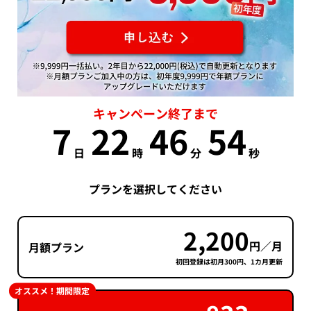
キャンペーン終了まで
7
22
46
53
日
時
分
秒
プランを選択してください
2,200
円／月
月額プラン
初回登録は初月300円、1カ月更新
オススメ！期間限定