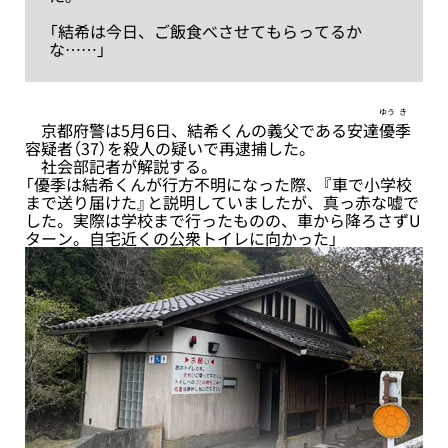
「結希は今日、ご飯食べさせてもらってるか
な……」
ゆう
き
京都府警は5月6日、結希くんの義父である安達
優
季
容疑者（37）を殺人の疑いで再逮捕した。
社会部記者が解説する。
「優季は結希くんが行方不明になった際、『車で小学校
まで送り届けた』と説明していましたが、真っ赤な嘘で
した。実際は学校まで行ったものの、車から降ろさずU
ターン。自宅近くの公衆トイレに向かった」