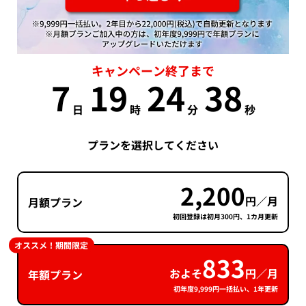
キャンペーン終了まで
7
19
24
38
日
時
分
秒
プランを選択してください
2,200
円／月
月額プラン
初回登録は初月300円、1カ月更新
オススメ！期間限定
833
およそ
円／月
年額プラン
初年度9,999円一括払い、1年更新