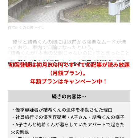
自宅近くの公衆トイレ
優季と結希くんの間には以前から険悪なムードが漂
っており、車内で口論になったという。
「結希くんが『本当の父親じゃないのに』等と言ったこと
で、優季の怒りが爆発。トイレの個室で衝動的に首を
絞め、殺害したと見られています」（同前）
初回登録は初月300円ですべての記事が読み放題
（月額プラン）。
年額プランはキャンペーン中！
続きの内容は…
・優季容疑者が結希くんの遺体を移動させた理由

・社員旅行での優季容疑者・A子さん・結希くんの様子

・A子さんと結希くんが暮らしていたアパートで起きた
火災騒動
