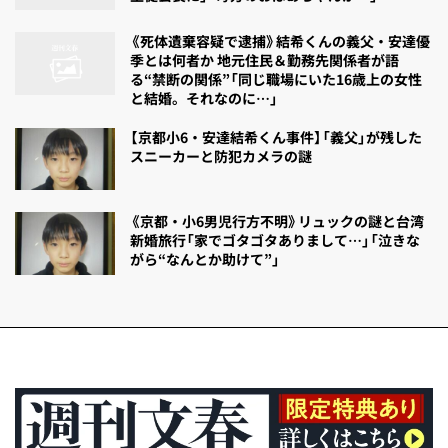
《死体遺棄容疑で逮捕》結希くんの義父・安達優
季とは何者か 地元住民＆勤務先関係者が語
る“禁断の関係”「同じ職場にいた16歳上の女性
と結婚。それなのに…」
【京都小6・安達結希くん事件】「義父」が残した
スニーカーと防犯カメラの謎
《京都・小6男児行方不明》リュックの謎と台湾
新婚旅行「家でゴタゴタありまして…」「泣きな
がら“なんとか助けて”」