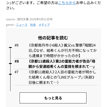
ン」がございます。ご希望の方は
こちらから
お申し込みくだ
さい。
source : 週刊文春 2026年5月21日号
genre :
ニュース
社会
メディア
他の記事を読む
《京都南丹市小6殺人》義父vs.警察「暗闘24
日」【なぜ、結希くんが行方不明になってか
ら逮捕まで時間がかかったのか】
《京都11歳殺人》第2の霊能力者が告白「母
親から安達結希くんの霊視を頼まれて…」
《京都11歳殺人》2人目の霊能力者が明かし
た結希くん母との「LINEグループ」〈失踪3
日後に頼まれて…〉
もっと見る