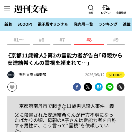
検索
ログイン
会員登録
新着
SCOOP!
電子版オリジナル
発売号一覧
ランキング
連載
#1〜
#6
#7
#8
#9
《京都11歳殺人》第2の霊能力者が告白「母親から
安達結希くんの霊視を頼まれて…」
「週刊文春」編集部
2026/05/12
SCOOP!
京都府南丹市で起きた11歳男児殺人事件。義
ゆき
父に殺害された安達
結希
くんが行方不明になっ
たばかりの頃、母親のA子さんは霊能力者を自称
する男性に、こう言って“霊視”を依頼してい
た。