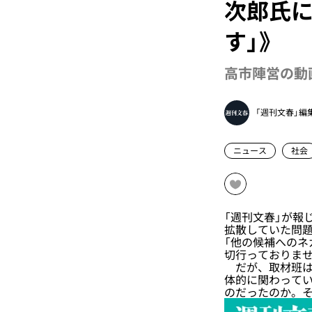
次郎氏に
す」》
高市陣営の動
「週刊文春」編
ニュース
社会
「週刊文春」が報
拡散していた問題
「他の候補への
切行っておりませ
だが、取材班は
体的に関わって
のだったのか。