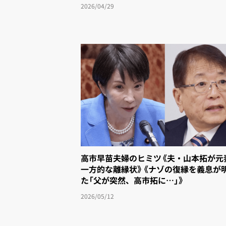
2026/04/29
高市早苗夫婦のヒミツ《夫・山本拓が元
一方的な離縁状》《ナゾの復縁を義息が
た「父が突然、高市拓に…」》
2026/05/12