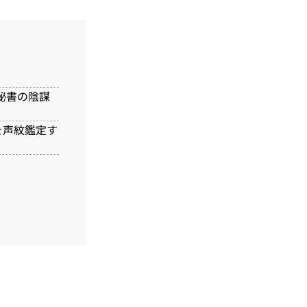
秘書の陰謀
を声紋鑑定す