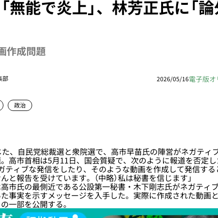
「無能で炎上」、林芳正氏に「論
画作成問題
電子版オ
集部
2026/05/16
政治
じた、自民党総裁選と衆院選で、高市早苗氏の陣営がネガティブ
。高市首相は5月11日、国会質疑で、次のように報道を否定し
ネガティブな発信をしたり、そのような動画を作成して発信する
んと報告を受けています。（中略）私は秘書を信じます」
高市氏の最側近である公設第一秘書・木下剛志氏がネガティブ
いた事実を示すメッセージを入手した。実際に作成された動画
その一部を公開する。