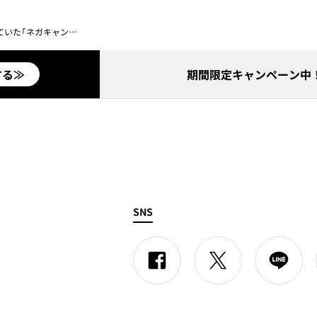
進次郎氏に「無能で炎上」、林芳正氏に「論外でーす」》
する≫
期間限定キャンペーン中！
SNS