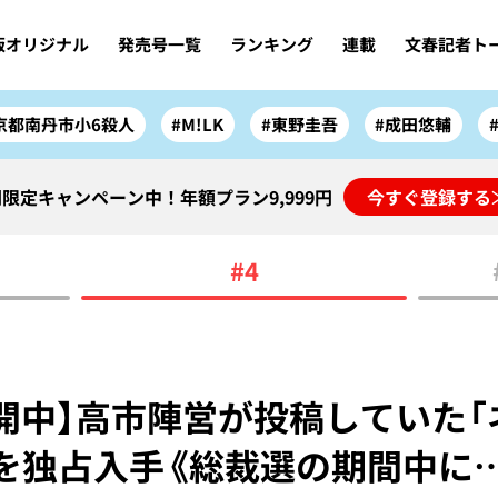
版オリジナル
発売号一覧
ランキング
連載
文春記者ト
京都南丹市小6殺人
#M!LK
#東野圭吾
#成田悠輔
限定キャンペーン中！年額プラン9,999円
今すぐ登録する
#4
開中】高市陣営が投稿していた「
を独占入手《総裁選の期間中に