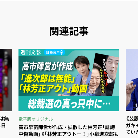
関連記事
郎は無
《公
電子版オリジナル
1日
ガ
高市早苗陣営が作成・拡散した林芳正「誹謗
てい
中傷動画」《「林芳正アウトー！」小泉進次郎も