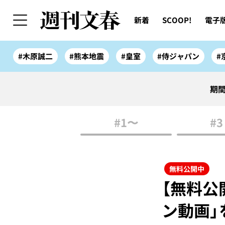
新着
SCOOP!
電子
#木原誠二
#熊本地震
#皇室
#侍ジャパン
#
期間
#1〜
#3
無料公開中
【無料公
ン動画」