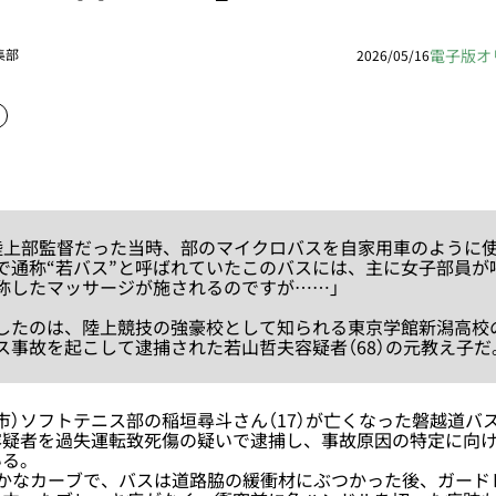
電子版オ
集部
2026/05/16
陸上部監督だった当時、部のマイクロバスを自家用車のように
で通称“若バス”と呼ばれていたこのバスには、主に女子部員が
と称したマッサージが施されるのですが……」
たのは、陸上競技の強豪校として知られる東京学館新潟高校
ス事故を起こして逮捕された若山哲夫容疑者（68）の元教え子だ
）ソフトテニス部の稲垣尋斗さん（17）が亡くなった磐越道バ
容疑者を過失運転致死傷の疑いで逮捕し、事故原因の特定に向
いる。
やかなカーブで、バスは道路脇の緩衝材にぶつかった後、ガード