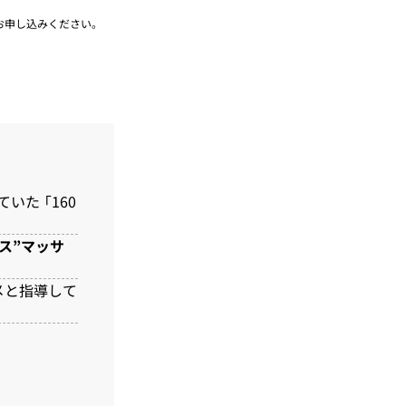
お申し込みください。
た 「160
ス”マッサ
メと指導して