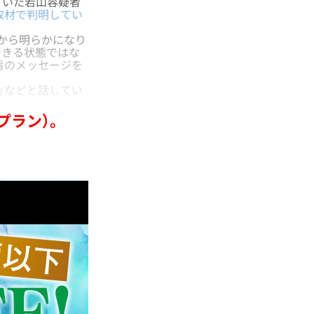
ていた若山容疑者
取材で判明してい
から明らかになり
できる状態ではな
旨のメッセージを
」などと話してい
プラン）。