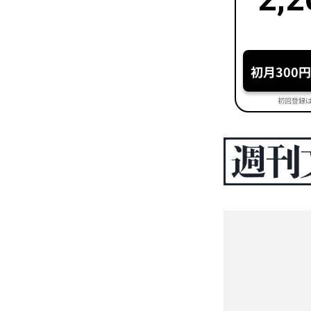
初月300
初回登録は