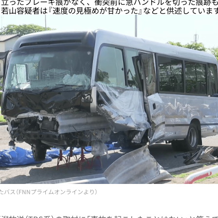
目立ったブレーキ痕がなく、衝突前に急ハンドルを切った痕跡
若山容疑者は『速度の見極めが甘かった』などと供述しています
たバス（FNNプライムオンラインより）