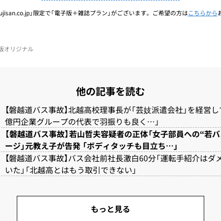
jisan.co.jp」限定で「電子版＋雑誌プラン」がございます。ご希望の方は
こちらから
電子版オリジナル
他の記事を読む
【磐越道バス事故】北越高校理事長が「芸妓派遣会社」を経営してい
億円企業グループの代表で羽振りも良く…」
【磐越道バス事故】若山哲夫容疑者の正体「女子部員への“若バ
ージ」元教え子が告発 「ボディタッチも目立ち…」
【磐越道バス事故】バス会社前社長激白60分「運転手紹介はダ
いた」「北越高とはもう取引できない」
もっと見る