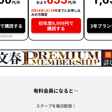
円/月
およそ
円/月
8月18日（火）10時
までにお申し込
みの方限定
初年度9,999円で
円で購読する
3年プラン
購読する
初月300円
有料会員になると…
スクープを毎日配信！