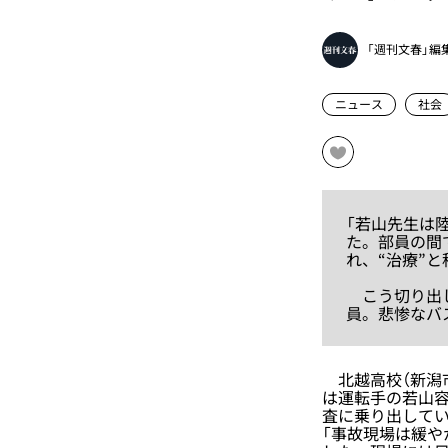
「週刊文春」編
ニュース
社会
「若山先生は
た。部員の間
れ、“治療”
こう切り出し
員。悲惨なバ
北越高校（新潟市
は運転手の若山
査に乗り出して
「事故現場は緩