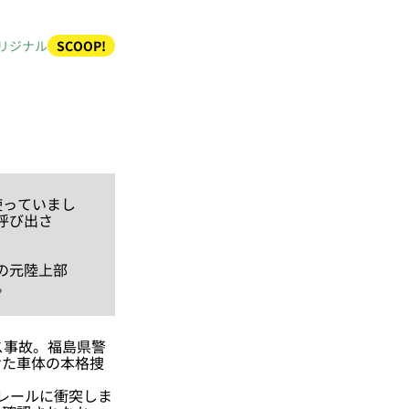
リジナル
SCOOP!
使っていまし
呼び出さ
の元陸上部
。
ス事故。福島県警
けた車体の本格捜
レールに衝突しま