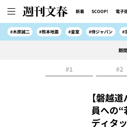
新着
SCOOP!
電子
#木原誠二
#熊本地震
#皇室
#侍ジャパン
#
期間
#1
#2
【磐越道
員への“
ディタッ