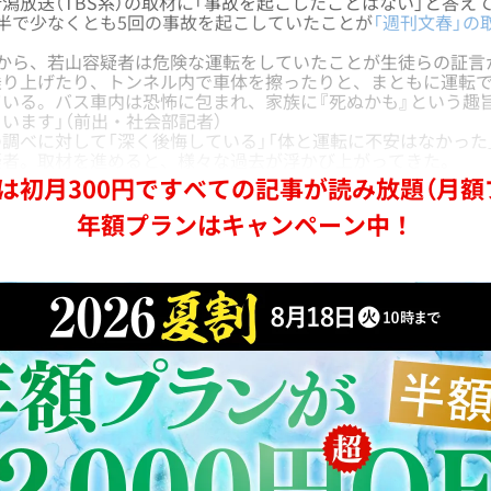
放送（TBS系）の取材に「事故を起こしたことはない」と答え
半で少なくとも5回の事故を起こしていたことが
「週刊文春」の
前から、若山容疑者は危険な運転をしていたことが生徒らの証言
乗り上げたり、トンネル内で車体を擦ったりと、まともに運転
いる。バス車内は恐怖に包まれ、家族に『死ぬかも』という趣
います」（前出・社会部記者）
べに対して「深く後悔している」「体と運転に不安はなかった
疑者。取材を進めると、様々な過去が浮かび上がってきた。
は初月300円ですべての記事が読み放題（月額
年額プランはキャンペーン中！