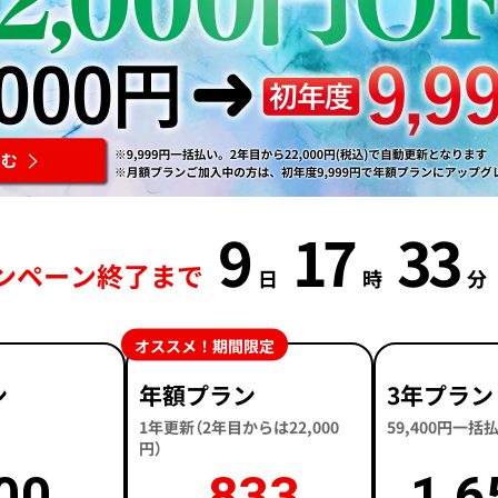
9
17
33
ンペーン終了まで
日
時
分
オススメ！期間限定
ン
年額プラン
3年プラン
1年更新（2年目からは22,000
59,400円一
円）
00
833
1,6