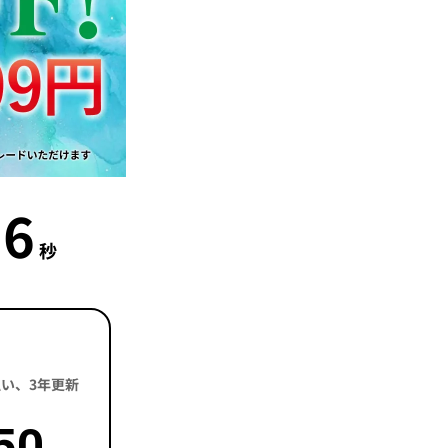
4
秒
括払い、3年更新
50