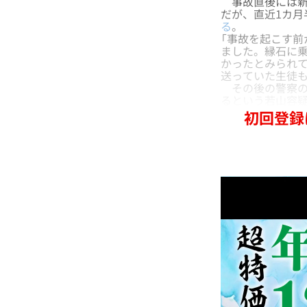
事故直後には新潟
だが、直近1カ月
る
。
「事故を起こす
ました。縁石に
かったとみられて
送っていた生徒も
その後の警察の調
るという若山容
初回登録