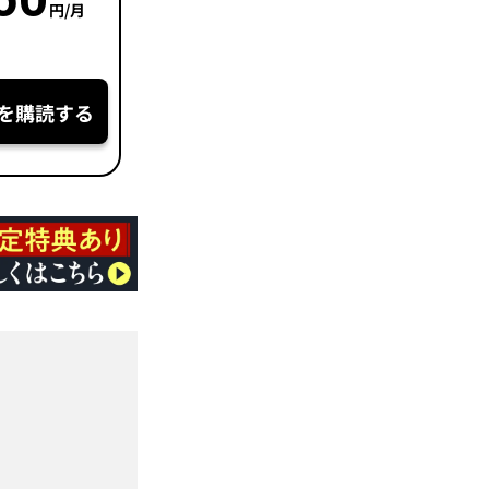
円/月
を購読する