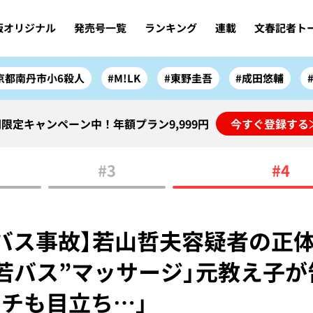
版オリジナル
発売号一覧
ランキング
連載
文春記者ト
京都南丹市小6殺人
#M!LK
#東野圭吾
#成田悠輔
限定キャンペーン中！年額プラン9,999円
今すぐ登録する
#3
#4
バス事故】若山哲夫容疑者の正体
若バス”マッサージ」元教え子が告
チも目立ち…」