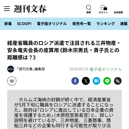
検索
ログイン
会員登録
新着
SCOOP!
電子版オリジナル
発売号一覧
ランキング
連載
経産省職員のロシア派遣で注目される三井物産・
安永竜夫会長の皮算用《鈴木宗男氏・貴子氏との
距離感は？》
電子版オリジナル
「週刊文春」編集部
2026/05/19
ホルムズ海峡の封鎖が続く中で、経済産業省
が5月下旬に職員をロシアに派遣することになっ
た。政府は「ロシアに進出している日本企業の資
産を保護するため」（木原稔官房長官）と、詳しい
説明を避けているが、三井物産、三菱商事、商
船三井などの企業も同行する可能性が取り沙汰