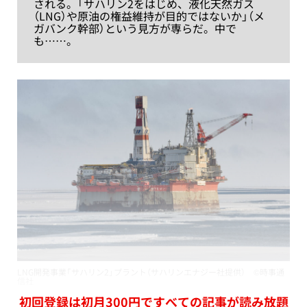
される。「サハリン2をはじめ、液化天然ガス
（LNG）や原油の権益維持が目的ではないか」（メ
ガバンク幹部）という見方が専らだ。中で
も……。
LNG開発事業「サハリン2」プラント（サハリンエナジー社提供） ©時事通
信社
初回登録は初月300円ですべての記事が読み放題