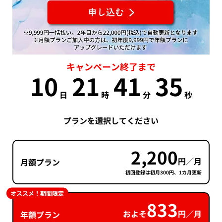
キャンペーン終了まで
10
21
41
35
日
時
分
秒
プランを選択してください
2,200
円／月
月額プラン
初回登録は初月300円、1カ月更新
オススメ！期間限定
833
およそ
円／月
年額プラン