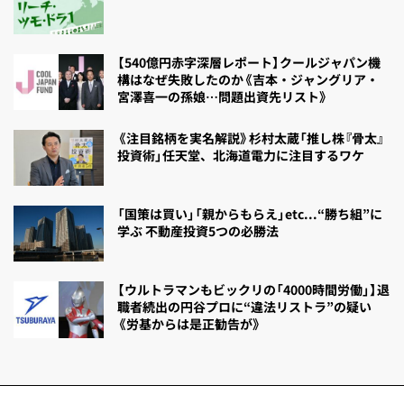
【540億円赤字深層レポート】クールジャパン機
構はなぜ失敗したのか《吉本・ジャングリア・
宮澤喜一の孫娘…問題出資先リスト》
《注目銘柄を実名解説》杉村太蔵「推し株『骨太』
投資術」任天堂、北海道電力に注目するワケ
「国策は買い」「親からもらえ」etc...“勝ち組”に
学ぶ 不動産投資5つの必勝法
【ウルトラマンもビックリの「4000時間労働」】退
職者続出の円谷プロに“違法リストラ”の疑い
《労基からは是正勧告が》