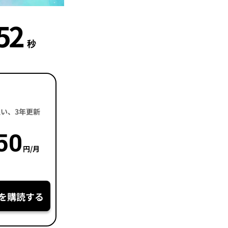
51
秒
括払い、3年更新
50
円/月
を購読する