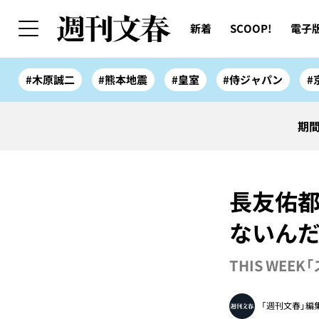
新着
SCOOP!
電子
#木原誠二
#熊本地震
#皇室
#侍ジャパン
#
期間
長友佑都
ないんた
THIS WEEK
「週刊文春」編