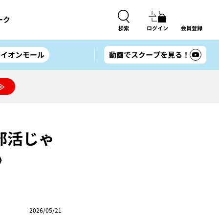
ーク
検索
ログイン
会員登録
#イオンモール
動画でスクープを見る！
≫
部活じゃ
》
2026/05/21