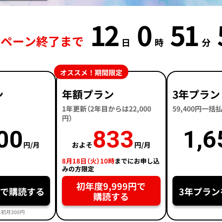
12
0
51
ンペーン終了まで
日
時
分
オススメ！期間限定
ン
年額プラン
3年プラン
1年更新（2年目からは22,000
59,400円一
円）
00
833
1,6
円/月
およそ
円/月
8月18日（火）10時
までにお申し込
みの方限定
初年度9,999円で
円で購読する
3年プラン
購読する
初月300円