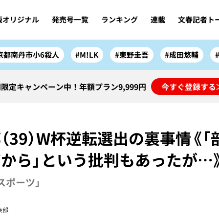
版オリジナル
発売号一覧
ランキング
連載
文春記者ト
京都南丹市小6殺人
#M!LK
#東野圭吾
#成田悠輔
限定キャンペーン中！年額プラン9,999円
今すぐ登録する
（39）W杯逆転選出の裏事情《「
゙から」という批判もあったが…
「スポーツ」
集部