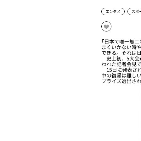
エンタメ
スポ
「日本で唯一無
まくいかない時
できる。それは日
史上初、5大会連
われた記者会見
15日に発表され
中の復帰は難し
プライズ選出され