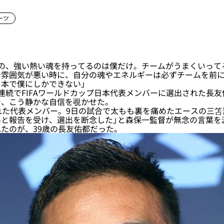
ーツ
二の、強い熱い魂を持ってるのは僕だけ。チームがうまくいって
や雰囲気が悪い時に、自分の魂やエネルギーは必ずチームを前
本で僕にしかできない」
続でFIFAワールドカップ日本代表メンバーに選出された長友
で、こう静かな自信を覗かせた。
た代表メンバー。9日の試合で太もも裏を痛めたエースの三笘
いと報告を受け、選出を断念した」と森保一監督が無念の言葉を
たのが、39歳の長友佑都だった。