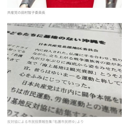
共産党の田村智子委員長
反対協による市民投票報告集『名護市民燃ゆ』より