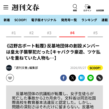
検索
ログイン
会員登録
新着
SCOOP!
電子版オリジナル
発売号一覧
ランキング
連載
#1
#2
#3
#4
#5
《辺野古ボート転覆》反基地団体の創設メンバー
は皇太子襲撃犯だった【キャバクラ豪遊、ツケ払
いを重ねていた人物も…】
「週刊文春」編集部
2026/05/27
SCOOP!
反基地団体の抗議船が転覆し、女子生徒らが
死亡した事故から2カ月余り。文科省は同志社国
際高校を教育基本法違反と認定した。しかし、
問題の深刻さはそれだけに留まらない。反基地