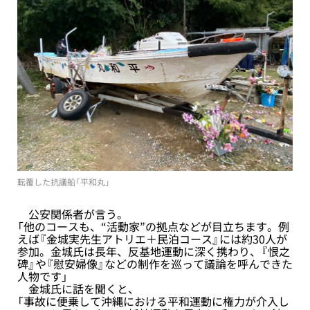
転覆した抗議船「平和丸」
公安関係者が言う。
「他のコースも、“活動家”の拠点などが目立ちます。例
えば『金城実先生アトリエ＋民泊コース』には約30人が
参加。金城氏は長年、反基地運動に深く携わり、『恨之
碑』や『慰安婦像』などの制作を巡って議論を呼んできた
人物です」
金城氏に話を聞くと、
「事故に便乗して沖縄における平和運動に権力が介入し