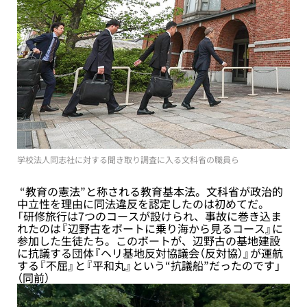
学校法人同志社に対する聞き取り調査に入る文科省の職員ら
“教育の憲法”と称される教育基本法。文科省が政治的
中立性を理由に同法違反を認定したのは初めてだ。
「研修旅行は7つのコースが設けられ、事故に巻き込ま
れたのは『辺野古をボートに乗り海から見るコース』に
参加した生徒たち。このボートが、辺野古の基地建設
に抗議する団体『ヘリ基地反対協議会（反対協）』が運航
する『不屈』と『平和丸』という“抗議船”だったのです」
（同前）