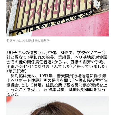
名護市内にある反対協の事務所
「知華さんの遺族も4月中旬、SNSで、学校やツアー会
社と異なり〈平和丸の船長、乗組員、ヘリ基地反対協議
会その他の関係責任者達〉からは、直接の謝罪や手紙、
弔電が〈何ひとつありませんでした〉と綴っていました」
（地元記者）
反対協は元々、1997年、普天間飛行場返還に伴う海
上ヘリポート建設計画の是非を問う「名護市民投票推進
協議会」として発足。住民投票で基地反対票が賛成を上
回ったことを受け、翌98年以降、基地反対運動を担っ
てきた。