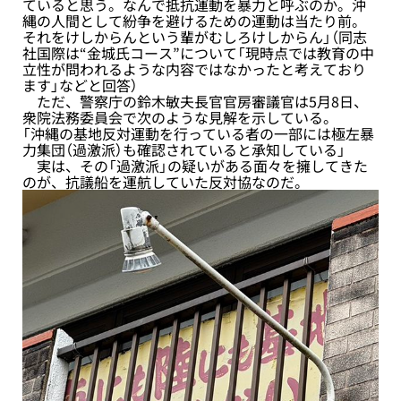
ていると思う。なんで抵抗運動を暴力と呼ぶのか。沖
縄の人間として紛争を避けるための運動は当たり前。
それをけしからんという輩がむしろけしからん」（同志
社国際は“金城氏コース”について「現時点では教育の中
立性が問われるような内容ではなかったと考えており
ます」などと回答）
ただ、警察庁の鈴木敏夫長官官房審議官は5月8日、
衆院法務委員会で次のような見解を示している。
「沖縄の基地反対運動を行っている者の一部には極左暴
力集団（過激派）も確認されていると承知している」
実は、その「過激派」の疑いがある面々を擁してきた
のが、抗議船を運航していた反対協なのだ。