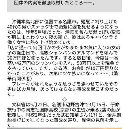
団体の内実を徹底取材したところ――。
沖縄本島北部に位置する名護市。短髪に刈り上げた
40代の男がスナック街で頻繁に姿を見せるようになっ
たのは、昨年5月頃だった。潮気を含んだ湿っぽい空気
が肌にまとわりつく夜の街で、彼はあるキャバクラで
働く女性に熱を上げ始めていた。
「店に通って何回目かの夜がたまたまお気に入りの女の
子の誕生日で、高級シャンパンのアルマンドを頼んで
30万円ほど使ったんです。すると数日後、今度は一番
高い42万円のシャンパンを入れ、50万円以上を現金で
支払っていた。ただ、ある時、お会計が10万円足りな
かったことがあり、次第にツケ払いになって……」（繁
華街関係者）
ブレーキが壊れたような危うさを漂わせていたその
男は10カ月後、あってはならない事故を起こすのだっ
た。
◇
文科省は5月22日、名護市辺野古沖で3月16日、研修
旅行中の同志社国際高校（京都）の生徒が乗る2隻の船が
転覆し、同校2年生だった武石知華さん（17）と、金井創
船長（71）が亡くなった事故を巡り、異例の見解を示し
た。