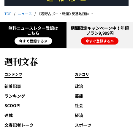
TOP
ニュース
《辺野古ボート転覆》反基地団体の創設メンバーは皇太子襲撃犯だった【キャバクラ豪遊、ツケ払いを重ねていた人物も…】
無料ニュースレター登録は
期間限定キャンペーン中！年額
こちら
プラン9,999円
今すぐ登録する≫
今すぐ登録する≫
コンテンツ
カテゴリ
新着記事
政治
ランキング
芸能
SCOOP!
社会
連載
経済
文春記者トーク
スポーツ