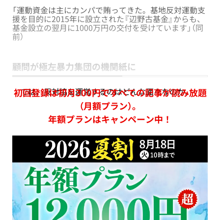
「運動資金は主にカンパで賄ってきた。基地反対運動支
援を目的に2015年に設立された『辺野古基金』からも、
基金設立の翌月に1000万円の交付を受けています」（同
前）
顧問が極左暴力集団の機関紙に
では、反対協を運営するのはどんな面々なのか。
初回登録は初月300円ですべての記事が読み放題
（月額プラン）。
年額プランはキャンペーン中！