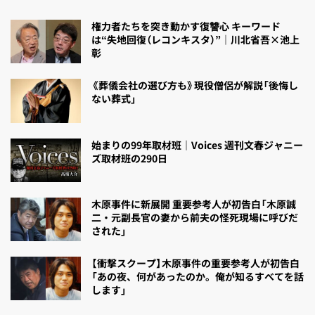
権力者たちを突き動かす復讐心 キーワード
は“失地回復（レコンキスタ）”｜川北省吾×池上
彰
《葬儀会社の選び方も》現役僧侶が解説「後悔し
ない葬式」
始まりの99年取材班｜Voices 週刊文春ジャニー
ズ取材班の290日
木原事件に新展開 重要参考人が初告白「木原誠
二・元副長官の妻から前夫の怪死現場に呼びだ
された」
【衝撃スクープ】木原事件の重要参考人が初告白
「あの夜、何があったのか。俺が知るすべてを話
します」