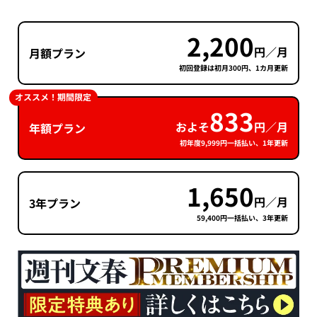
2,200
円／月
月額プラン
初回登録は初月300円、1カ月更新
オススメ！期間限定
833
およそ
円／月
年額プラン
初年度9,999円一括払い、1年更新
1,650
円／月
3年プラン
59,400円一括払い、3年更新