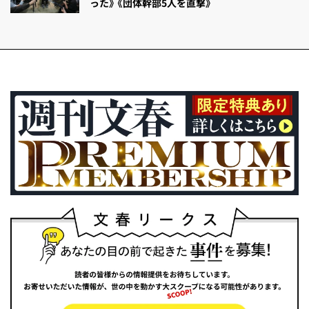
った》《団体幹部5人を直撃》