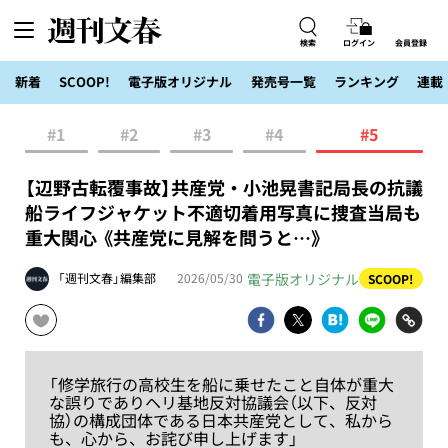
検索
ログイン
会員登録
新着
SCOOP!
電子版オリジナル
発売号一覧
ランキング
連載
#1
#2
#3
#4
#5
【辺野古転覆事故】共産党・小池晃書記局長の抗議
船ライフジャケット不適切着用写真に捜査当局も
重大関心 《共産党に見解を問うと…》
電子版オリジナル
「週刊文春」編集部
2026/05/30
SCOOP!
「修学旅行の高校生を船に乗せたこと自体が重大
な誤りでありヘリ基地反対協議会（以下、反対
協）の構成団体である日本共産党として、私から
も、心から、お詫び申し上げます」