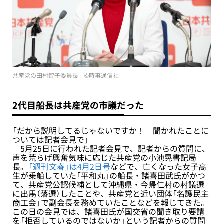
共産党の田村智子委員長 ©︎時事通信社
2代目船長は共産党の市議だった
「だから説明してるじゃないですか！ 聞かれたことに
ついては記者会見で」
5月25日に行われた記者会見で、記者からの質問に、
声を荒らげ興奮気味に応じた共産党の小池晃書記局
長。
「週刊文春」は4月2日号
などで、亡くなった女子高
生が乗船していた「平和丸」の船長・諸喜田武氏がかつ
て、共産党公認候補として沖縄県・今帰仁村の村議選
に出馬（落選）したことや、共産党と近い団体「名護民主
商工会」で副会長を務めていたことなどを報じてきた。
この日の会見では、諸喜田氏が国交省の聞き取り要請
を「拒否しているのではないか」という記者からの質問