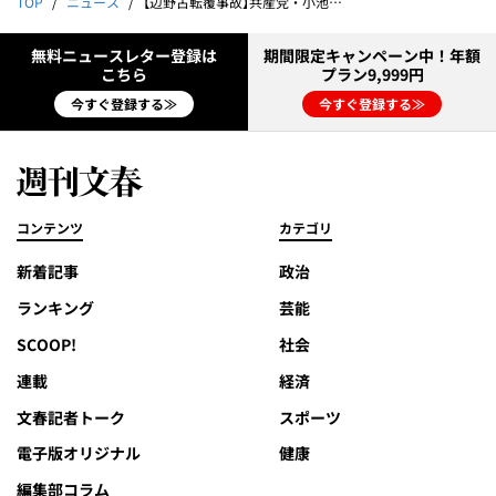
TOP
ニュース
【辺野古転覆事故】共産党・小池晃書記局長の抗議船ライフジャケット不適切着用写真に捜査当局も重大関心 《共産党に見解を問うと…》
無料ニュースレター登録は
期間限定キャンペーン中！年額
こちら
プラン9,999円
今すぐ登録する≫
今すぐ登録する≫
コンテンツ
カテゴリ
新着記事
政治
ランキング
芸能
SCOOP!
社会
連載
経済
文春記者トーク
スポーツ
電子版オリジナル
健康
編集部コラム