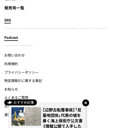
発売号一覧
SNS
Podcast
お問い合わせ
利用規約
プライバシーポリシー
特定商取引に関する表記
お知らせ
よくあるご質問
おすすめ記事
文春オンライン
【辺野古転覆事故】「反
運営会社
基地団体」代表の嘘を
暴く海上保安庁公文書
《情報公開で入手した
(c) Bungeishunju Ltd.