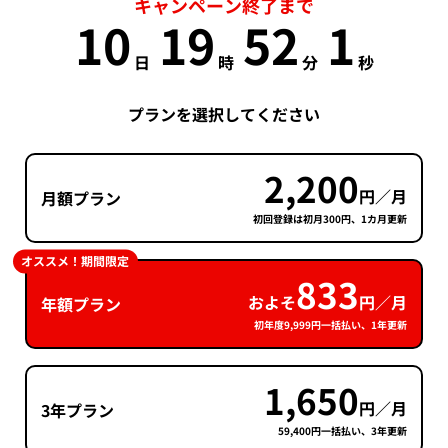
キャンペーン終了まで
10
19
52
0
日
時
分
秒
プランを選択してください
2,200
円／月
月額プラン
初回登録は初月300円、1カ月更新
オススメ！期間限定
833
およそ
円／月
年額プラン
初年度9,999円一括払い、1年更新
1,650
円／月
3年プラン
59,400円一括払い、3年更新