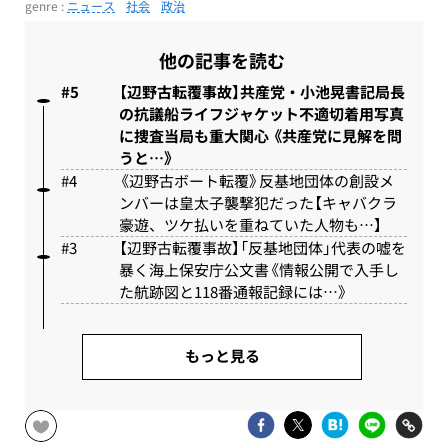
genre :
ニュース
社会
政治
他の記事を読む
【辺野古転覆事故】共産党・小池晃書記局長
の抗議船ライフジャケット不適切着用写真
に捜査当局も重大関心 《共産党に見解を問
うと…》
《辺野古ボート転覆》反基地団体の創設メ
ンバーは皇太子襲撃犯だった【キャバクラ
豪遊、ツケ払いを重ねていた人物も…】
【辺野古転覆事故】「反基地団体」代表の嘘を
暴く海上保安庁公文書《情報公開で入手し
た航跡図と118番通報記録には…》
もっと見る