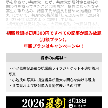
勢を崩さない共産党。だが、共産党が反対協と密接な
関わりを持ってきたことは明白だ。犠牲になった女子
高生が乗り込み、諸喜田氏が船長を務めた抗議船「平和
丸」について、共産党の機関紙「しんぶん赤旗」（2014年
8月27日付）は次のように説明している。
〈初代船長は反対協の故・大西輝雄氏。2代目は日本共
産党の具志堅徹氏（当時名護市議）、3代目は仲本興真さ
んで〉
初回登録は初月300円ですべての記事が読み放題
（月額プラン）。
年額プランはキャンペーン中！
続きの内容は…
・小池晃書記局長の抗議船ライフジャケット不適切着用
写真

・小池氏の写真に捜査当局が重大な関心を向ける理由

・共産党および反対協の共同代表からの回答