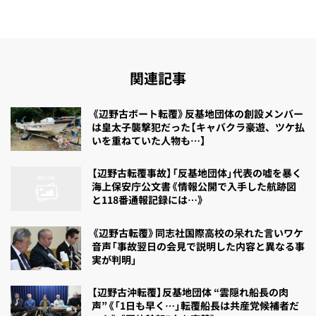
関連記事
《辺野古ボート転覆》反基地団体の創設メンバー
は皇太子襲撃犯だった【キャバクラ豪遊、ツケ払
いを重ねていた人物も…】
【辺野古転覆事故】「反基地団体」代表の嘘を暴く
海上保安庁公文書《情報公開で入手した航跡図
と118番通報記録には…》
《辺野古転覆》同志社国際高校の呆れた言いワケ
音声「事故翌日の会見で説明した内容と異なる事
実が判明」
【辺野古沖転覆】反基地団体 “雲隠れ船長の肉
声”《「1日も早く…」転覆船長は共産党候補者だ