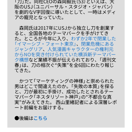
「刀」だ。同社CEOの森岡毅氏（53）といえば、大
阪のUSJ（ユニバーサル・スタジオ・ジャパン）
を劇的なV字回復に導いたとして、一時はメディ
アの寵児となっていた。
森岡氏は2017年にUSJから独立し刀を創業す
ると、全国各地のテーマパークを手がけてき
た。ところが今年に入り、
わずか2年で閉業した
「イマーシブ・フォート東京」
、
閉業危機にある
ジャングリア
、
人気漫画キャラクターの権利元
からNOを突き付けられていた横浜新テーマパー
ク構想
など業績不振が伝えられており、「週刊文
春」は、刀の相次ぐ“失策”を全6回にわたり報じ
てきた。
かつて「マーケティングの神様」と崇められた
男はどこで間違えたのか。「失敗の本質」を探る
と、刀が最初に手掛け、成功したとされるテー
マパーク「ネスタリゾート神戸」の“不都合な真
実”がみえてきた。 西山里緒記者による深層レポ
ート前編をお届けする。
●後編は
こちら