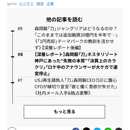
genre :
ビジネス
経済
企業
他の記事を読む
森岡毅「刀」ジャングリアはどうなるのか？
「このままでは追加融資20億円を半年で…」
《「1円売却」テーマパークの教訓を活かせ
ず》【深層レポート後編】
【深層レポート】森岡毅「刀」ネスタリゾート
神戸にあった“失敗の本質”「決算上のカラ
クリ」「ロケ中のアナウンサーが大ケガで運
営停止」
USJ再生請負人「刀」森岡毅CEO（53）に腹心
CFOが縁切り宣言「彼と働く意欲が失せた」
《社内メール入手&独占直撃》
もっと見る