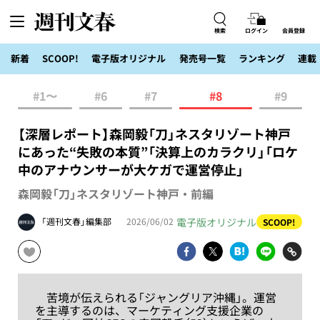
検索
ログイン
会員登録
新着
SCOOP!
電子版オリジナル
発売号一覧
ランキング
連載
#1〜
#6
#7
#8
#9
【深層レポート】森岡毅「刀」ネスタリゾート神戸
にあった“失敗の本質”「決算上のカラクリ」「ロケ
中のアナウンサーが大ケガで運営停止」
森岡毅「刀」ネスタリゾート神戸・前編
電子版オリジナル
「週刊文春」編集部
2026/06/02
SCOOP!
苦境が伝えられる「ジャングリア沖縄」。運営
を主導するのは、マーケティング支援企業の