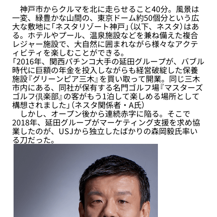
神戸市からクルマを北に走らせること40分。風景は
一変、緑豊かな山間の、東京ドーム約50個分という広
大な敷地に「ネスタリゾート神戸」（以下、ネスタ）はあ
る。ホテルやプール、温泉施設などを兼ね備えた複合
レジャー施設で、大自然に囲まれながら様々なアクテ
ィビティを楽しむことができる。
「2016年、関西パチンコ大手の延田グループが、バブル
時代に巨額の年金を投入しながらも経営破綻した保養
施設『グリーンピア三木』を買い取って開業。同じ三木
市内にある、同社が保有する名門ゴルフ場『マスターズ
ゴルフ倶楽部』の客がもう1泊して楽しめる場所として
構想されました」（ネスタ関係者・A氏）
しかし、オープン後から連続赤字に陥る。そこで
2018年、延田グループがマーケティング支援を求め協
業したのが、USJから独立したばかりの森岡毅氏率い
る刀だった。