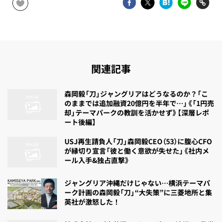
関連記事
森岡毅「刀」ジャングリアはどうなるのか？「こ
のままでは追加融資20億円を半年で…」《「1円売
却」テーマパークの教訓を活かせず》【深層レポ
ート後編】
USJ再生請負人「刀」森岡毅CEO（53）に腹心CFO
が縁切り宣言「彼と働く意欲が失せた」《社内メ
ール入手&独占直撃》
ジャングリア沖縄だけじゃない…横浜テーマパ
ーク計画の森岡毅「刀」“大失策”に三菱地所と集
英社が激怒した！