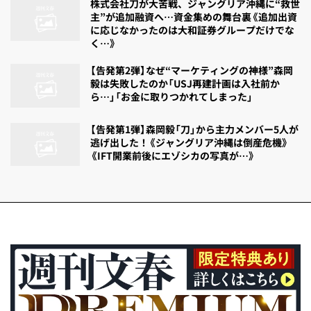
株式会社刀が大苦戦、ジャングリア沖縄に“救世
主”が追加融資へ…資金集めの舞台裏《追加出資
に応じなかったのは大和証券グループだけでな
く…》
【告発第2弾】なぜ“マーケティングの神様”森岡
毅は失敗したのか「USJ再建計画は入社前か
ら…」「お金に取りつかれてしまった」
【告発第1弾】森岡毅「刀」から主力メンバー5人が
逃げ出した！《ジャングリア沖縄は倒産危機》
《IFT開業前後にエゾシカの写真が…》