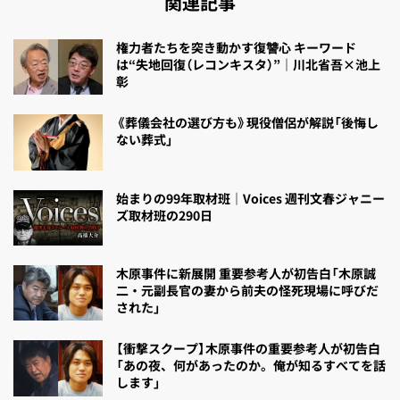
関連記事
権力者たちを突き動かす復讐心 キーワード
は“失地回復（レコンキスタ）”｜川北省吾×池上
彰
《葬儀会社の選び方も》現役僧侶が解説「後悔し
ない葬式」
始まりの99年取材班｜Voices 週刊文春ジャニー
ズ取材班の290日
木原事件に新展開 重要参考人が初告白「木原誠
二・元副長官の妻から前夫の怪死現場に呼びだ
された」
【衝撃スクープ】木原事件の重要参考人が初告白
「あの夜、何があったのか。俺が知るすべてを話
します」