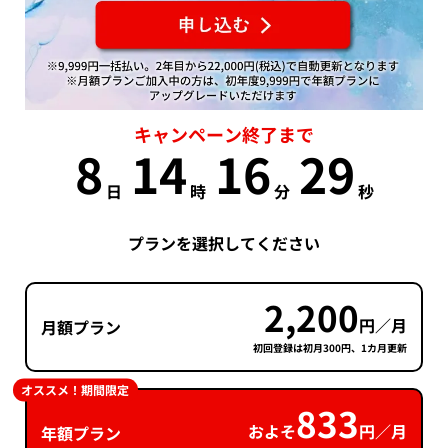
キャンペーン終了まで
8
14
16
28
日
時
分
秒
プランを選択してください
2,200
円／月
月額プラン
初回登録は初月300円、1カ月更新
オススメ！期間限定
833
およそ
円／月
年額プラン