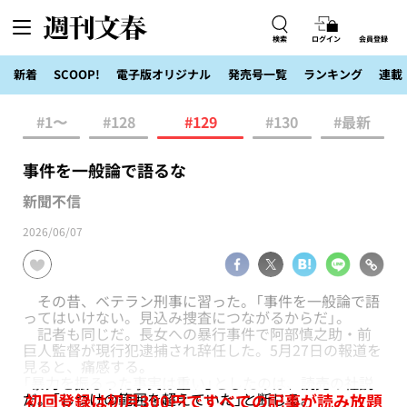
検索
ログイン
会員登録
新着
SCOOP!
電子版オリジナル
発売号一覧
ランキング
連載
#1〜
#128
#129
#130
#最新
事件を一般論で語るな
新聞不信
2026/06/07
その昔、ベテラン刑事に習った。「事件を一般論で語
ってはいけない。見込み捜査につながるからだ」。
記者も同じだ。長女への暴行事件で阿部慎之助・前
巨人監督が現行犯逮捕され辞任した。5月27日の報道を
見ると、痛感する。
「暴力を振るった事実は重い」としたのは、読売の社説
だ。「しつけの範囲を超えていた」と断じる。
初回登録は初月300円ですべての記事が読み放題