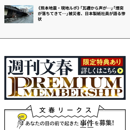
《熊本地震・現地ルポ》「瓦礫から声が…」「煙突
が落ちてきて…」被災者、日本製紙社員が語る惨
状