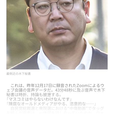
最側近の木下秘書
これは、昨年12月17日に録音されたZoomによるウ
ェブ会議の音声データだ。43分48秒に及ぶ音声で木下
秘書は時折、持論も披瀝する。
「
マスコミはやらないわけなんです
」
「
陳腐なオールドメディアがやる、恣意的な……
」
自民党総裁選と衆院選における“中傷動画”でタッグ
を組んだ両者は、一体何を話し合っていたのか。ウェ