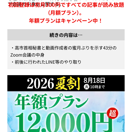
ブ会議の中身を公開する。
初回登録は初月300円ですべての記事が読み放題
（月額プラン）。
年額プランはキャンペーン中！
続きの内容は…
・高市首相秘書と動画作成者の蜜月ぶりを示す43分の
Zoom会議の中身

・前後に行われたLINE等のやり取り