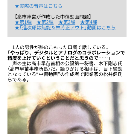
★実際の音声はこちら
【高市陣営が作成した中傷動画問題】
★第1弾
★第2弾
★第3弾
★第4弾
★「進次郎は無能＆林芳正アウト」動画はこちら
1人の男性が熱のこもった口調で話している。
「
やっぱり、デジタルとアナログのコラボレーションで
精度を上げていくということだと思うので……
」
声の主は高市早苗首相の公設第一秘書、木下剛志氏
（高市早苗事務所長）だ。語りかける相手は、目下騒動
となっている“中傷動画”の作成者で起業家の松井健氏
らである。