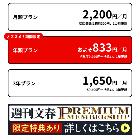
2,200
円／月
月額プラン
初回登録は初月300円、1カ月更新
オススメ！期間限定
833
およそ
円／月
年額プラン
初年度9,999円一括払い、1年更新
1,650
円／月
3年プラン
59,400円一括払い、3年更新