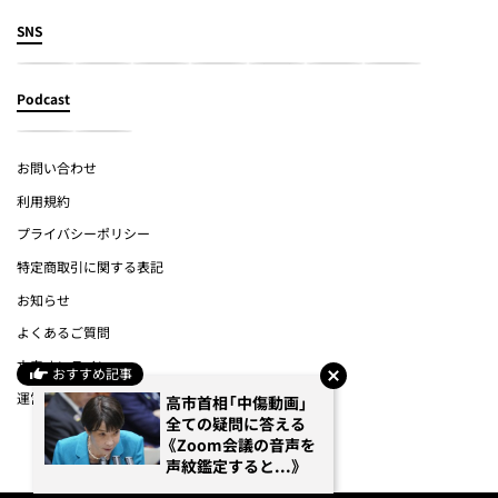
SNS
Podcast
お問い合わせ
利用規約
プライバシーポリシー
特定商取引に関する表記
お知らせ
よくあるご質問
文春オンライン
おすすめ記事
運営会社
高市首相「中傷動画」
全ての疑問に答える
《Zoom会議の音声を
(c) Bungeishunju Ltd.
声紋鑑定すると...》