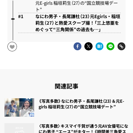
元E-girls 稲垣莉生（27）の“国立競技場デー
ト”
なにわ男子・長尾謙杜（23）元Egirls・稲垣
莉生（27）と熱愛スクープ撮！「三上悠亜を
めぐって“三角関係”の過去も…」
関連記事
《写真多数》なにわ男子・長尾謙杜（23）＆元E-
girls 稲垣莉生（27）の“国立競技場デート”
〈写真多数〉キスマイ千賀が通う元AV女優宅にな
にわ男子 “エース”がキター！《時間差三角愛ス