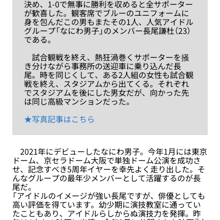
決め、1-0で無事に勝利を収めると全サポーター
が歓喜した。観客席でブルーのユニフォームに
身を包んだこの男もまたその1人、人気アイドル
グループ「なにわ男子」のメンバー長尾謙杜（23）
である。
試合観戦を終え、熱狂渦巻くサポーターを掻
き分けながら事務所の送迎車に乗り込んだ長
尾。時を同じくして、ある2人組の女性も試合観
戦を終え、スタジアムから出てくる。それぞれ
でスタジアムを後にした男女だが、向かった先
は同じ高級マンションだった。
★写真記事はこちら
2021年にデビューしたなにわ男子。今年1月には東京
ドーム、京セラドーム大阪で単独ドーム公演を成功さ
せ、記念すべき5周年イヤーを幸先よく走り出した。そ
んなグループの最年少メンバーとして活躍するのが長
尾だ。
「アイドルのイメージが強い長尾ですが、俳優としても
高い評価を得ています。幼少期に演技教室に通ってい
たこともあり、アイドルらしからぬ演技力を発揮。昨