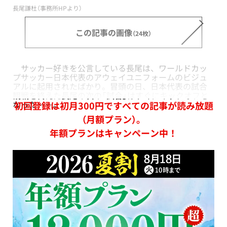
長尾謙杜（事務所HPより）
この記事の画像
（24枚）
サッカー好きを公言している長尾は、ワールドカッ
プサッカー日本代表のアウェイユニフォームのビジュ
アルに起用されたばかり。冒頭の日、日本代表の試合
観戦を終えた長尾の次の「試合」はすぐにキックオフと
なった――。
初回登録は初月300円ですべての記事が読み放題
（月額プラン）。
年額プランはキャンペーン中！