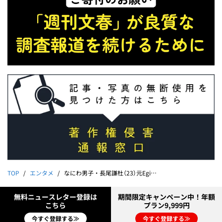
TOP
エンタメ
なにわ男子・長尾謙杜（23）元Egirls・稲垣莉生（27）と熱愛スクープ撮！「三上悠亜をめぐって“三角関係”の過去も…」
無料ニュースレター登録は
期間限定キャンペーン中！年額
こちら
プラン9,999円
今すぐ登録する≫
今すぐ登録する≫