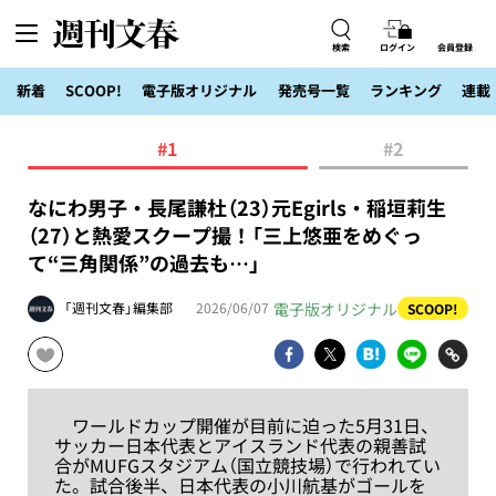
検索
ログイン
会員登録
新着
SCOOP!
電子版オリジナル
発売号一覧
ランキング
連載
#1
#2
なにわ男子・長尾謙杜（23）元Egirls・稲垣莉生
（27）と熱愛スクープ撮！「三上悠亜をめぐっ
て“三角関係”の過去も…」
電子版オリジナル
「週刊文春」編集部
2026/06/07
SCOOP!
ワールドカップ開催が目前に迫った5月31日、
サッカー日本代表とアイスランド代表の親善試
合がMUFGスタジアム（国立競技場）で行われてい
た。試合後半、日本代表の小川航基がゴールを