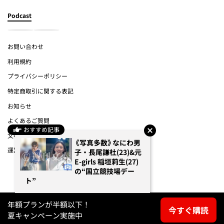
Podcast
お問い合わせ
利用規約
プライバシーポリシー
特定商取引に関する表記
お知らせ
よくあるご質問
おすすめ記事
文春オンライン
《写真多数》なにわ男
運営会社
子・長尾謙杜(23)&元
E-girls 稲垣莉生(27)
の“国立競技場デー
(c) Bungeishunju Ltd.
ト”
年額プランが半額以下！
今すぐ購読
夏キャンペーン実施中