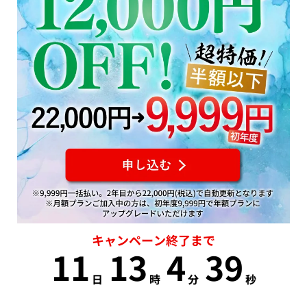
キャンペーン終了まで
11
13
4
38
日
時
分
秒