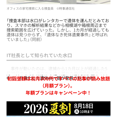
オフィスの家宅捜索に入る捜査員 ©時事通信社
「捜査本部は水口がレンタカーで遺体を運んだとみてお
り、スマホの解析結果などから相模湖や箱根周辺まで
捜索範囲を広げていった。しかし、1カ月が経過しても
遺体は見つからず、『遺体なき死体遺棄事件』と呼ばれ
ていました」（同前）
IT社長として知られていた水口
事件が動いたのは、逮捕から1カ月以上が経過した5
月29日のこと。東京から遠く離れた静岡県伊豆市の山
中で、白骨化した遺体の一部が発見されたのだ。
初回登録は初月300円ですべての記事が読み放題
（月額プラン）。
年額プランはキャンペーン中！