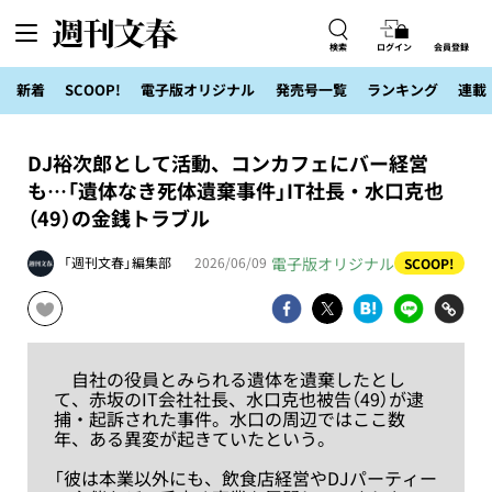
検索
ログイン
会員登録
新着
SCOOP!
電子版オリジナル
発売号一覧
ランキング
連載
DJ裕次郎として活動、コンカフェにバー経営
も…「遺体なき死体遺棄事件」IT社長・水口克也
（49）の金銭トラブル
電子版オリジナル
「週刊文春」編集部
2026/06/09
SCOOP!
自社の役員とみられる遺体を遺棄したとし
て、赤坂のIT会社社長、水口克也被告（49）が逮
捕・起訴された事件。水口の周辺ではここ数
年、ある異変が起きていたという。
「彼は本業以外にも、飲食店経営やDJパーティー