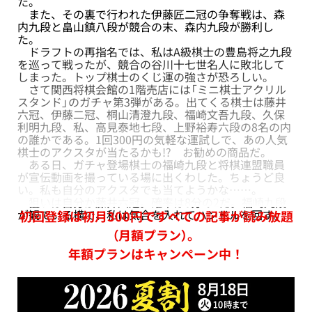
た。
また、その裏で行われた伊藤匠二冠の争奪戦は、森
内九段と畠山鎮八段が競合の末、森内九段が勝利し
た。
ドラフトの再指名では、私はA級棋士の豊島将之九段
を巡って戦ったが、競合の谷川十七世名人に敗北して
しまった。トップ棋士のくじ運の強さが恐ろしい。
さて関西将棋会館の1階売店には「ミニ棋士アクリル
スタンド」のガチャ第3弾がある。出てくる棋士は藤井
六冠、伊藤二冠、桐山清澄九段、福崎文吾九段、久保
利明九段、私、高見泰地七段、上野裕寿六段の8名の内
の誰かである。1回300円の気軽な運試しで、あの人気
棋士のアクスタが当たるかも!? お勧めの商品だ。
ある日、ガチャ登場棋士の福崎九段と将棋連盟職員
が宣伝動画を撮っている場に出くわした。ちょうど良
い。私も自分のアクスタでも当てようかな……。
狙いは自分か藤井六冠。確率は8分の2だ。福崎九段
が観ている横で、私は気合を入れてハンドルを回す。
初回登録は初月300円ですべての記事が読み放題
（月額プラン）。
年額プランはキャンペーン中！