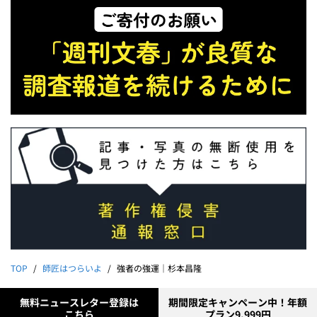
TOP
師匠はつらいよ
強者の強運｜杉本昌隆
無料ニュースレター登録は
期間限定キャンペーン中！年額
こちら
プラン9,999円