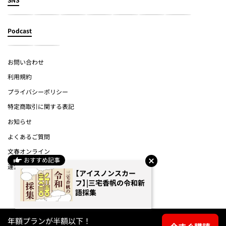
Podcast
お問い合わせ
利用規約
プライバシーポリシー
特定商取引に関する表記
お知らせ
よくあるご質問
文春オンライン
おすすめ記事
運営会社
【アイスノンスカー
フ】|三宅香帆の令和新
(c) Bungeishunju Ltd.
語採集
年額プランが半額以下！