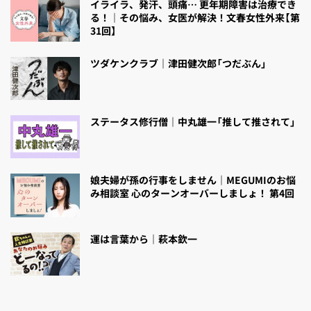
イライラ、発汗、頭痛… 更年期障害は治療でき
る！｜その悩み、女医が解決！文春女性外来【第
31回】
ツダケンクラブ｜津田健次郎「つだぶん」
ステータス修行僧｜中丸雄一「推して推されて」
娘夫婦が孫の行事をしません｜MEGUMIのお悩
み相談室 心のターンオーバーしましょ！ 第4回
運は言葉から｜萩本欽一