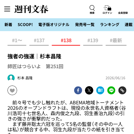
検索
ログイン
会員登録
新着
SCOOP!
電子版オリジナル
発売号一覧
ランキング
連載
#1〜
#137
#138
#139
#最新
強者の強運｜杉本昌隆
師匠はつらいよ 第251回
杉本 昌隆
2026/06/16
前々号でも少し触れたが、ABEMA地域トーナメント
2026のオープンドラフトは、現役の永世名人資格者（谷
川浩司十七世名人、森内俊之九段、羽生善治九段）の引
きの強さが衝撃的だった。
まず藤井聡太六冠を巡って5名の監督（その中の一人
は私）が競合する中、羽生九段が当たりの紙を引き当て