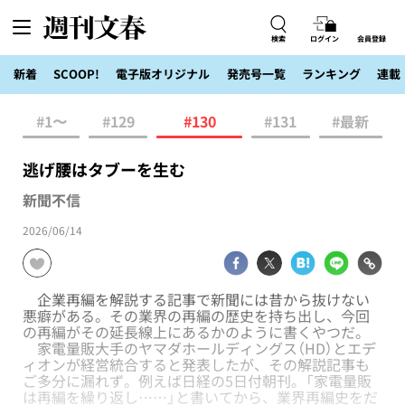
検索
ログイン
会員登録
新着
SCOOP!
電子版オリジナル
発売号一覧
ランキング
連載
#1〜
#129
#130
#131
#最新
逃げ腰はタブーを生む
新聞不信
2026/06/14
企業再編を解説する記事で新聞には昔から抜けない
悪癖がある。その業界の再編の歴史を持ち出し、今回
の再編がその延長線上にあるかのように書くやつだ。
家電量販大手のヤマダホールディングス（HD）とエデ
ィオンが経営統合すると発表したが、その解説記事も
ご多分に漏れず。例えば日経の5日付朝刊。「家電量販
は再編を繰り返し……」と書いてから、業界再編史をだ