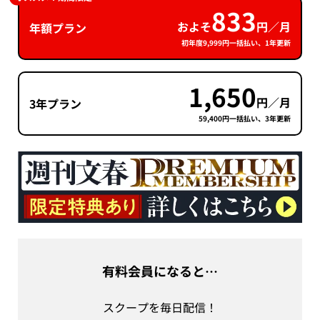
833
およそ
円／月
年額プラン
初年度9,999円一括払い、1年更新
1,650
円／月
3年プラン
59,400円一括払い、3年更新
有料会員になると…
スクープを毎日配信！