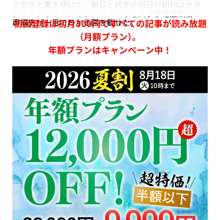
らだらと書き続けた。朝日と読売の同日付朝刊はヤマ
ダやエディオン、ビックカメラなど大手家電量販店の
再編史が一目でわかる図を載せた。
初回登録は初月300円ですべての記事が読み放題
（月額プラン）。
年額プランはキャンペーン中！