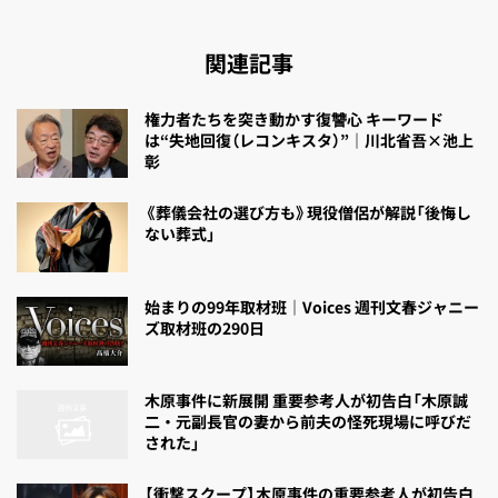
関連記事
権力者たちを突き動かす復讐心 キーワード
は“失地回復（レコンキスタ）”｜川北省吾×池上
彰
《葬儀会社の選び方も》現役僧侶が解説「後悔し
ない葬式」
始まりの99年取材班｜Voices 週刊文春ジャニー
ズ取材班の290日
木原事件に新展開 重要参考人が初告白「木原誠
二・元副長官の妻から前夫の怪死現場に呼びだ
された」
【衝撃スクープ】木原事件の重要参考人が初告白