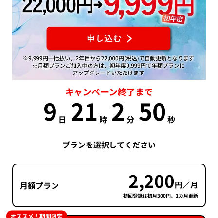
キャンペーン終了まで
9
21
2
50
日
時
分
秒
プランを選択してください
2,200
円／月
月額プラン
初回登録は初月300円、1カ月更新
オススメ！期間限定