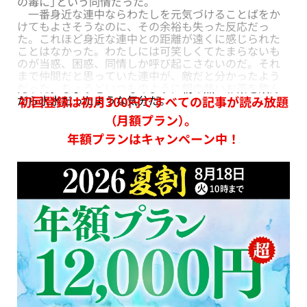
の毒に」という同情だった。
一番身近な連中ならわたしを元気づけることばをか
けてもよさそうなのに、その余裕も失った反応だっ
た。これほど身近な連中との距離が遠くに感じられた
ことはなかった。わたしには可笑しくてたまらないも
のが当惑、困惑、同情しか呼び起こさないのだ。それ
まで仲間だと思っていた連中が、敵だと分かったよう
だった。ちょうどいつものように朝の熱いお茶を飲ん
だら氷水だったような気分だ。
初回登録は初月300円ですべての記事が読み放題
（月額プラン）。
年額プランはキャンペーン中！