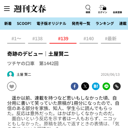
検索
ログイン
会員登録
新着
SCOOP!
電子版オリジナル
発売号一覧
ランキング
連載
#1〜
#138
#139
#140
#最新
奇跡のデビュー｜土屋賢二
ツチヤの口車 第1442回
土屋 賢二
2026/06/13
遥か以前、連載を持つなど思いもしなかった頃、自
分用に書いて笑っていた原稿が1冊分になったので、自
信のある部分を家族、知人、学生らに読んでもらっ
た。反応は意外だった。はかばかしくなかったのだ。
面白いという反応を示す者は一人もおらず、ニコッ
ともしなかった。原稿を読んで返すときの表情は、「気