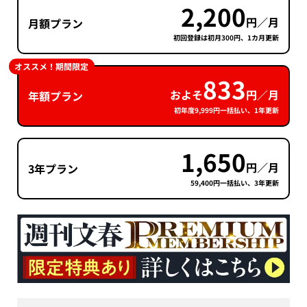
2,200
円／月
月額プラン
初回登録は初月300円、1カ月更新
オススメ！期間限定
833
およそ
円／月
年額プラン
初年度9,999円一括払い、1年更新
1,650
円／月
3年プラン
59,400円一括払い、3年更新