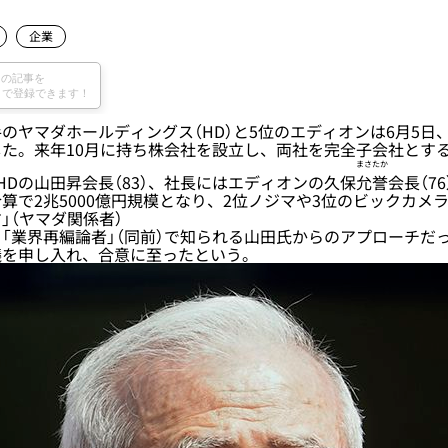
企業
ヤマダホールディングス（HD）と5位のエディオンは6月5日
た。来年10月に持ち株会社を設立し、両社を完全子会社とす
まさ
たか
HDの山田昇会長（83）、社長にはエディオンの久保
允
誉
会長（7
算で2兆5000億円規模となり、2位ノジマや3位のビックカメ
」（ヤマダ関係者）
業界再編論者」（同前）で知られる山田氏からのアプローチだ
議を申し入れ、合意に至ったという。