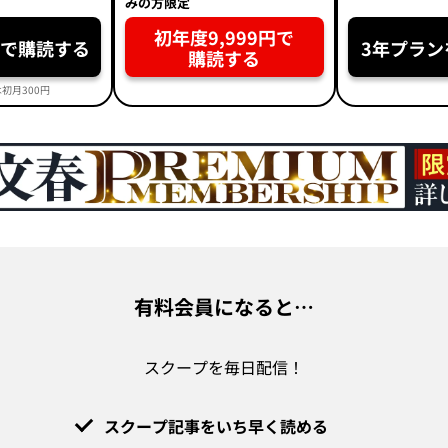
みの方限定
初年度9,999円で
円で購読する
3年プラン
購読する
初月300円
有料会員になると…
スクープを毎日配信！
スクープ記事をいち早く読める