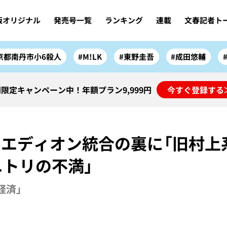
版オリジナル
発売号一覧
ランキング
連載
文春記者ト
京都南丹市小6殺人
#M!LK
#東野圭吾
#成田悠輔
限定キャンペーン中！年額プラン9,999円
今すぐ登録する
とエディオン統合の裏に「旧村上
ニトリの不満」
「経済」