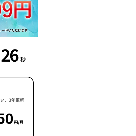
25
秒
括払い、3年更新
50
円/月