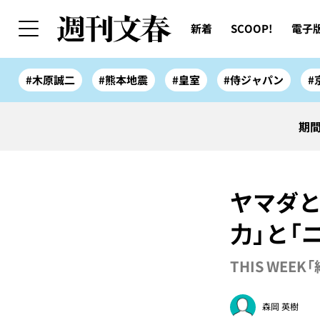
新着
SCOOP!
電子
#木原誠二
#熊本地震
#皇室
#侍ジャパン
#
期間
ヤマダ
力」と「
THIS WEEK
森岡 英樹