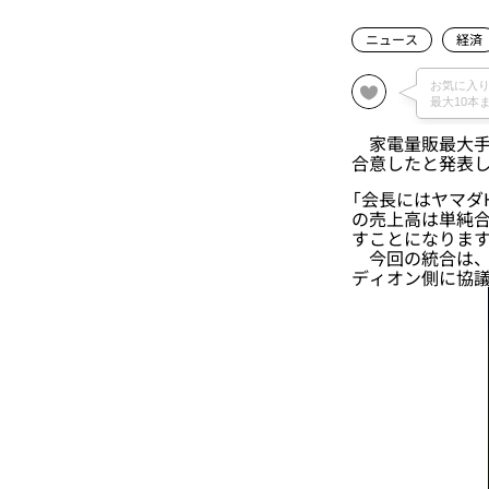
ニュース
経済
家電量販最大手の
合意したと発表し
「会長にはヤマダ
の売上高は単純合
すことになります
今回の統合は、「
ディオン側に協