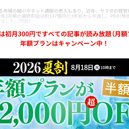
よる市場の縮小やネット通販の参入もあり、近年、ヤマダの経営
年3月期の最終利益は約147億円と3年前から半減し、PBR（株
ました」（同前）
は、旧村上ファンドを率いた村上世彰氏と長女の野村絢氏だ
は初月300円ですべての記事が読み放題（月額
年額プランはキャンペーン中！