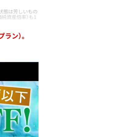
状態は芳しいもの
価純資産倍率）も1
。
プラン）。