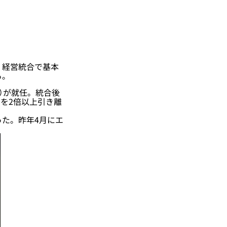
、経営統合で基本
る。
6）が就任。統合後
ラを2倍以上引き離
った。昨年4月にエ