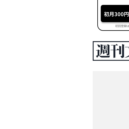
初月300
初回登録は