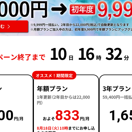
10
16
32
ペーン終了まで
日
時
分
オススメ！期間限定
ン
年額プラン
3年プラン
1年更新（2年目からは22,000
59,400円一
円）
00
833
1,6
円/月
およそ
円/月
8月18日（火）10時
までにお申し込