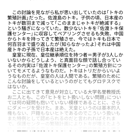
この討論を見ながら私が思い出していたのは「トキの
繁殖計画」だった。佐渡島のトキ。子供の頃、日本産の
トキが数羽まで減って「このままじゃトキが絶滅する」
という騒ぎになっていた。数少ないトキを『佐渡トキ保
護センター』に収容してペアリングさせるも失敗、中国
からトキを持ってきて繁殖させ、今ではトキも日本で
何百羽まで盛り返したが（知らなかったよ）それは中国
産トキの子孫で日本産は絶えた。
皇室に現在、皇位継承順位を持つ者＝男子が3人しか
いないからどうしよう、と真面目な顔で話し合ってい
るその内実は『佐渡トキ保護センター』の繁殖方針につ
いてモメてるようなものだ。トキはトリだからいいよ
うなものだが、皇室の人は人間である。繁殖のために
こんな討論をしているというのがとてもグロテスクで
はないか。
ここに出てきて意見が対立している大学名誉教授氏
お二人とも、この「ヒトをヒト扱いしない問題」につい
ては何の疑問も抱いていない模様であることに、さら
にダメージを受けた。まあ、天皇というのは基本的人
権もない、戸籍もないヒトであるのでこういう扱いも
また特例として認められるのだと言われればそれま
で。保護センターの繁殖計画によりトキが増えたよう
に、皇室典範を変えることによって皇位継承者も増え