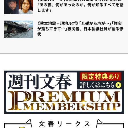
「あの夜、何があったのか。俺が知るすべてを話
します」
《熊本地震・現地ルポ》「瓦礫から声が…」「煙突
が落ちてきて…」被災者、日本製紙社員が語る惨
状