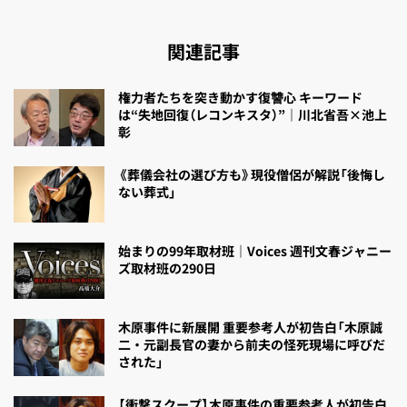
関連記事
権力者たちを突き動かす復讐心 キーワード
は“失地回復（レコンキスタ）”｜川北省吾×池上
彰
《葬儀会社の選び方も》現役僧侶が解説「後悔し
ない葬式」
始まりの99年取材班｜Voices 週刊文春ジャニー
ズ取材班の290日
木原事件に新展開 重要参考人が初告白「木原誠
二・元副長官の妻から前夫の怪死現場に呼びだ
された」
【衝撃スクープ】木原事件の重要参考人が初告白