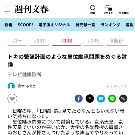
検索
ログイン
会員登録
新着
SCOOP!
電子版オリジナル
発売号一覧
ランキング
連載
#1〜
#137
#138
#139
#最新
トキの繁殖計画のような皇位継承問題をめぐる討
論
テレビ健康診断
青木 るえか
2026/06/13
日曜の朝、『日曜討論』見てたらなんともいえない暗
い気持ちになった。
皇位継承問題について討論している。女系天皇、女
性天皇でいいのか悪いのか、大学の名誉教授の肩書き
のおじさんが押さえつけたような声音でやりあってい