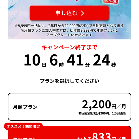
キャンペーン終了まで
10
6
41
23
日
時
分
秒
プランを選択してください
2,200
円／月
月額プラン
初回登録は初月300円、1カ月更新
オススメ！期間限定
833
およそ
円／月