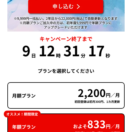
キャンペーン終了まで
9
12
31
17
日
時
分
秒
プランを選択してください
2,200
円／月
月額プラン
初回登録は初月300円、1カ月更新
オススメ！期間限定
833
およそ
円／月
年額プラン