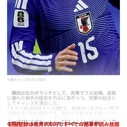
代表キャップ50で13得点
鎌田は左のボランチとして、先発でフル出場。足技
に優れた相手の猛攻を巧みに凌ぎつつ、攻撃の起点と
してチャンスを演出した。
「オランダはFIFAランク8位で、日本のいるグループFで
は最も手ごわい相手です。後半に先制されて追いつく
も、再度引き離される辛い展開のなか、鎌田は値千金
の同点ゴールを挙げました」（スポーツ紙記者）
初回登録は初月300円ですべての記事が読み放題