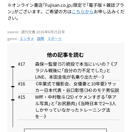
※オンライン書店「Fujisan.co.jp」限定で「電子版＋雑誌プラ
ン」がございます。ご希望の方は
こちらから
お申し込みくだ
さい。
source : 週刊文春 2026年6月25日号
genre :
エンタメ
国際
スポーツ
他の記事を読む
森保一監督（57）続投で本当にいいの？《ブ
ラジル戦後に「自分の力不足でした」と
LINE、本田圭佑が名乗り出たが…》
《卒業式で撮影会、女優妻と10年愛》サッ
カー日本代表・谷口彰悟（34）のモテ男伝説
W杯・中村敬斗（25）イケメンすぎる「卒ア
ル写真」と「お尻筋肉」《当時日本で2〜3人
しかやっていなかったトレーニング法
を…》