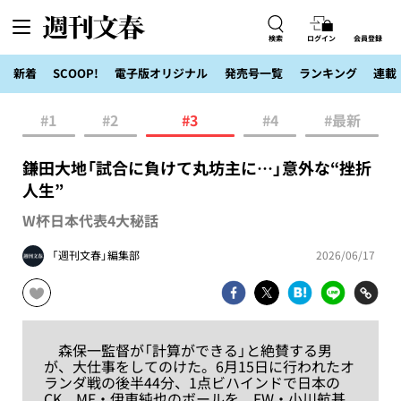
検索
ログイン
会員登録
新着
SCOOP!
電子版オリジナル
発売号一覧
ランキング
連載
#1
#2
#3
#4
#最新
鎌田大地「試合に負けて丸坊主に…」意外な“挫折
人生”
W杯日本代表4大秘話
「週刊文春」編集部
2026/06/17
森保一監督が「計算ができる」と絶賛する男
が、大仕事をしてのけた。6月15日に行われたオ
ランダ戦の後半44分、1点ビハインドで日本の
CK。MF・伊東純也のボールを、FW・小川航基