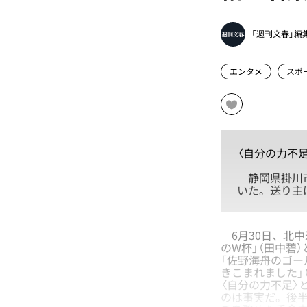
「週刊文春」編
エンタメ
スポ
〈自分の力不
静岡県掛川市
いた。送り主
6月30日、北中
のW杯」（田中碧
「佐野海舟のゴー
きこまれました」
〈自分の力不足〉
のは事実だ。後半