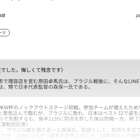
集部
20
ーツ
足でした。悔しくて残念です〉
で理容店を営む原田卓馬氏は、ブラジル戦後に、そんなLINE
は、甥で日本代表監督の森保一氏である。
米W杯のノックアウトステージ初戦。参加チームが増えたため
）と意気込んで臨むが、ブラジルに敗れ、日本はベスト32で姿を
ルで先制するも、後半11分に同点を許した後は防戦一方。終
（運動部記者）
と、ブラジル戦を振り返った森保氏。監督として、有効な手立
21分、33分に2人ずつ選手を交代させたが、18年のロシアW