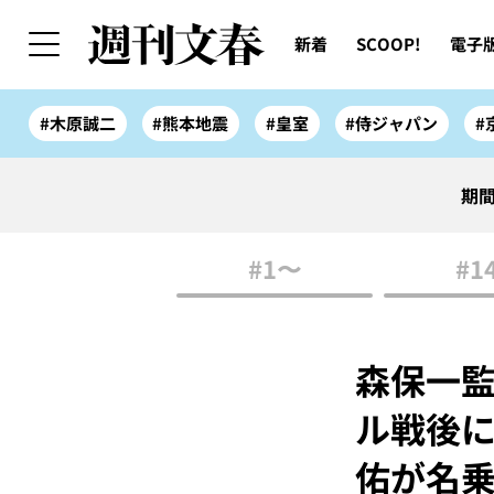
新着
SCOOP!
電子
#木原誠二
#熊本地震
#皇室
#侍ジャパン
#
期間
#1〜
#1
森保一監
ル戦後に
佑が名乗