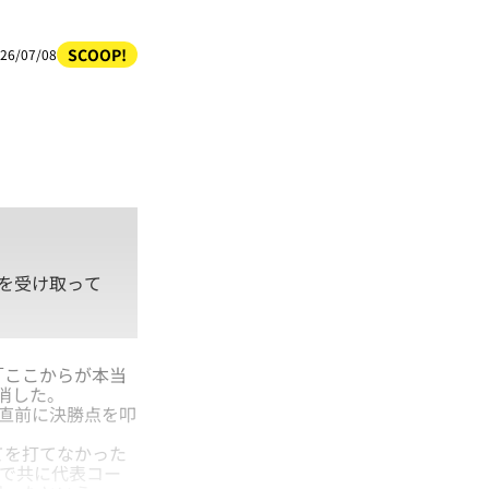
SCOOP!
26/07/08
を受け取って
「ここからが本当
消した。
了直前に決勝点を叩
てを打てなかった
杯で共に代表コー