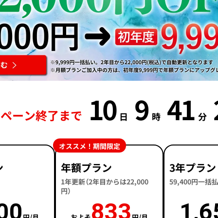
10
9
41
ンペーン終了まで
日
時
分
オススメ！期間限定
ン
年額プラン
3年プラン
1年更新（2年目からは22,000
59,400円一
円）
00
833
1,6
円/月
およそ
円/月