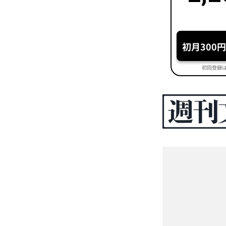
初月300
初回登録は