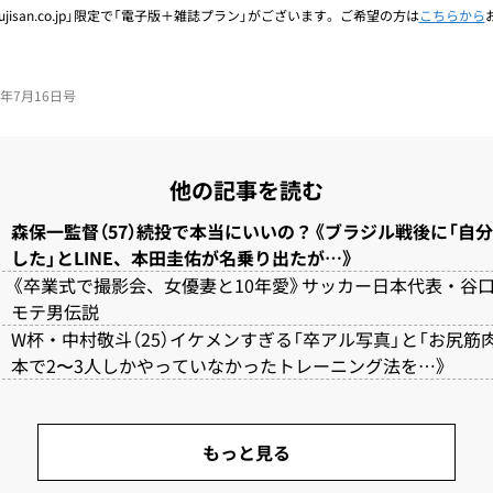
jisan.co.jp」限定で「電子版＋雑誌プラン」がございます。ご希望の方は
こちらから
26年7月16日号
他の記事を読む
森保一監督（57）続投で本当にいいの？《ブラジル戦後に「自
した」とLINE、本田圭佑が名乗り出たが…》
《卒業式で撮影会、女優妻と10年愛》サッカー日本代表・谷口彰
モテ男伝説
W杯・中村敬斗（25）イケメンすぎる「卒アル写真」と「お尻筋
本で2〜3人しかやっていなかったトレーニング法を…》
もっと見る