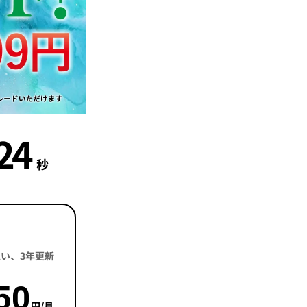
23
秒
括払い、3年更新
50
円/月