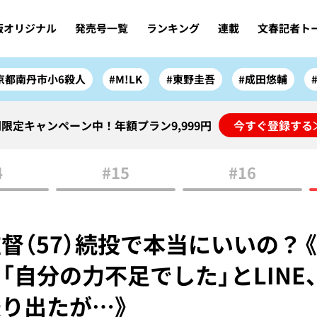
版オリジナル
発売号一覧
ランキング
連載
文春記者ト
京都南丹市小6殺人
#M!LK
#東野圭吾
#成田悠輔
限定キャンペーン中！年額プラン9,999円
今すぐ登録する
4
#15
#16
督（57）続投で本当にいいの？
「自分の力不足でした」とLINE
り出たが…》