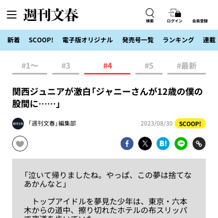
検索
ログイン
会員登録
新着
SCOOP!
電子版オリジナル
発売号一覧
ランキング
連載
#1〜
#3
#4
#5
#最新
関西ジュニアが激白「ジャニーさんが12歳の僕の
股間に……」
「週刊文春」編集部
2023/08/30
SCOOP!
「泣いて帰りましたね。やっぱ、この夢は捨てな
あかんなと」
トップアイドルを夢見た少年は、東京・六本
木からの道中、擦り切れたホテルの布スリッパ