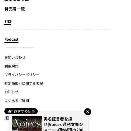
発売号一覧
SNS
Podcast
お問い合わせ
利用規約
プライバシーポリシー
特定商取引に関する表記
お知らせ
よくあるご質問
文春オンライン
おすすめ記事
運営会社
実名証言者を探
せ|Voices 週刊文春ジ
ャニーズ取材班の290