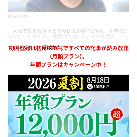
現在の長渡氏
大阪で生まれ育った長渡氏はSMAPに憧れ、小学校6
年生だった1996年に履歴書を送った。約3カ月後、ジャ
ニー氏本人から直接電話があり、大阪市内の朝日放送
でのレッスンに呼ばれた。
初回登録は初月300円ですべての記事が読み放題
（月額プラン）。
年額プランはキャンペーン中！