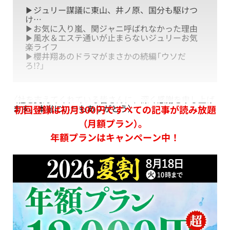
▶ジュリー謀議に東山、井ノ原、国分も駆けつ
け…
▶お気に入り嵐、関ジャニ呼ばれなかった理由
▶風水＆エステ通いが止まらないジュリーお気
楽ライフ
▶櫻井翔あのドラマがまさかの続編「ウソだ
ろ!?」
〈社を支えてくれている皆さんに、深く感謝を申し上げ
ます。本当にいつもありがとう〉
初回登録は初月300円ですべての記事が読み放題
（月額プラン）。
年額プランはキャンペーン中！