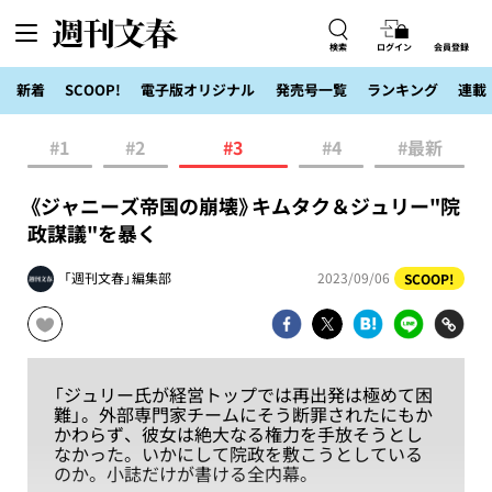
検索
ログイン
会員登録
新着
SCOOP!
電子版オリジナル
発売号一覧
ランキング
連載
#1
#2
#3
#4
#最新
《ジャニーズ帝国の崩壊》キムタク＆ジュリー"院
政謀議"を暴く
「週刊文春」編集部
2023/09/06
SCOOP!
「ジュリー氏が経営トップでは再出発は極めて困
難」。外部専門家チームにそう断罪されたにもか
かわらず、彼女は絶大なる権力を手放そうとし
なかった。いかにして院政を敷こうとしている
のか。小誌だけが書ける全内幕。