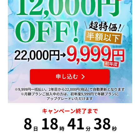
キャンペーン終了まで
8
18
41
37
日
時
分
秒