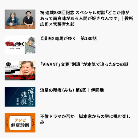
祝 連載888回記念 スペシャル対談「どこか隙が
あって面白味がある人間が好きなんです」｜役所
広司×宮藤官九郎
《漫画》竜馬がゆく 第180話
「VIVANT」文春"別班"が本気で追った9つの謎
流星の残痕（みち） 第6回｜伊岡瞬
不倫ドラマか否か 脚本家からの謎に挑む楽し
み