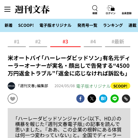
検索
ログイン
会員登録
新着
SCOOP!
電子版オリジナル
発売号一覧
ランキング
連載
#1
#2
#3
#4
#最新
米オートバイ「ハーレーダビッドソン」有名元ディ
ーラーオーナーが実名・顔出しで告発する“4500
万円返金トラブル”「返金に応じなければ訴訟も」
電子版オリジナル
「週刊文春」編集部
2024/05/08
SCOOP!
「ハーレーダビッドソンジャパン（以下、HDJ）の
横暴を報じた『週刊文春電子版』の記事を読んで
思いました。『ああ、この企業の根幹にある体質
は何一つ変わっていない』と。全国でディーラー