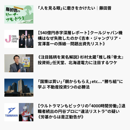
「人を見る眼」に磨きをかけたい｜藤田晋
【540億円赤字深層レポート】クールジャパン機
構はなぜ失敗したのか《吉本・ジャングリア・
宮澤喜一の孫娘…問題出資先リスト》
《注目銘柄を実名解説》杉村太蔵「推し株『骨太』
投資術」任天堂、北海道電力に注目するワケ
「国策は買い」「親からもらえ」etc...“勝ち組”に
学ぶ 不動産投資5つの必勝法
【ウルトラマンもビックリの「4000時間労働」】退
職者続出の円谷プロに“違法リストラ”の疑い
《労基からは是正勧告が》