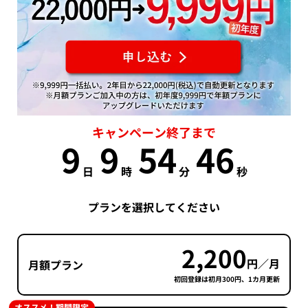
キャンペーン終了まで
9
9
54
45
日
時
分
秒
プランを選択してください
2,200
円／月
月額プラン
初回登録は初月300円、1カ月更新
オススメ！期間限定