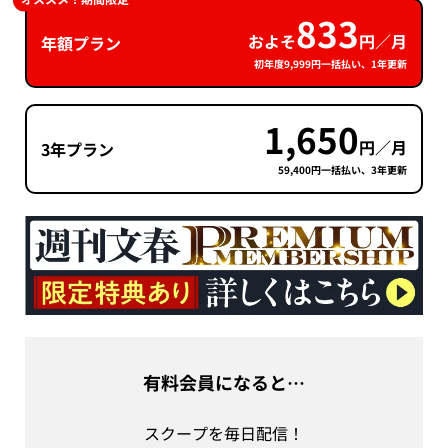
833
およそ
円／月
年額プラン
初年度9,999円一括払い、1年更新
1,650
円／月
3年プラン
59,400円一括払い、3年更新
有料会員になると…
スクープを毎日配信！