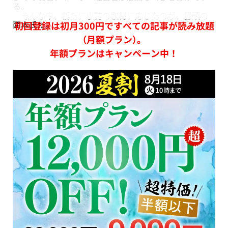
る。
そんな中、新たに小誌の取材に応じたのが、冒頭の
西本氏だ。
初回登録は初月300円ですべての記事が読み放題
（月額プラン）。
年額プランはキャンペーン中！