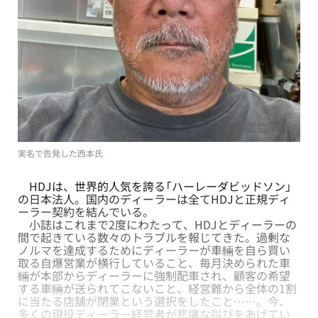
実名で告発した西本氏
HDJは、世界的人気を誇る「ハーレーダビッドソン」
の日本法人。国内のディーラーは全てHDJと正規ディ
ーラー契約を結んでいる。
小誌はこれまで2度にわたって、HDJとディーラーの
間で起きている数々のトラブルを報じてきた。過剰な
ノルマを達成するためにディーラーが車輛を自ら買い
取る自爆営業が横行していること、毎月決められた車
輛が本部からディーラーに強制配車され、顧客の希望
する車輛が送られてこないこと、経営難から全体の1割
に当たる店舗が閉業という選択をしたこと……。今、
多くの現役ディーラー経営者が悲痛な叫びをあげてい