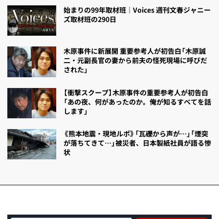
始まりの99年取材班｜Voices 週刊文春ジャニー
ズ取材班の290日
木原事件に新展開 重要参考人が初告白「木原誠
二・元副長官の妻から前夫の怪死現場に呼びだ
された」
【衝撃スクープ】木原事件の重要参考人が初告白
「あの夜、何があったのか。俺が知るすべてを話
します」
《熊本地震・現地ルポ》「瓦礫から声が…」「煙突
が落ちてきて…」被災者、日本製紙社員が語る惨
状