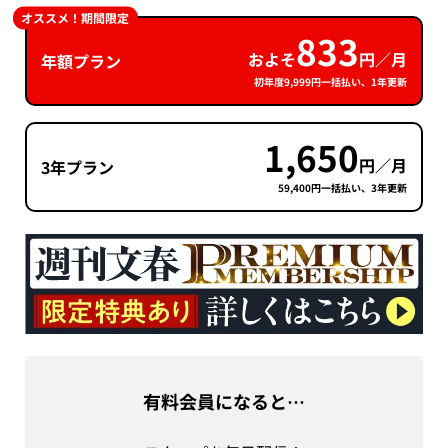
オススメ！期間限定
833
およそ
円／月
年額プラン
初年度9,999円一括払い、1年更新
1,650
円／月
3年プラン
59,400円一括払い、3年更新
有料会員になると…