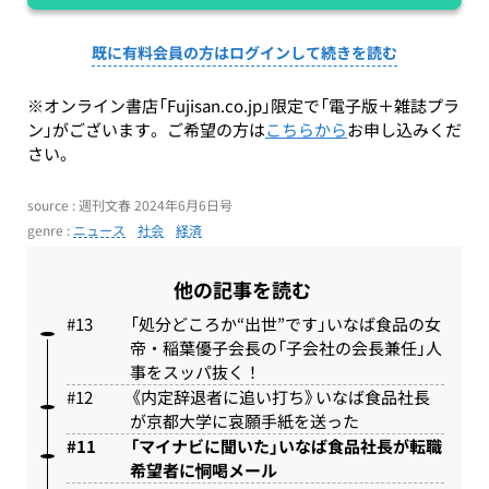
既に有料会員の方はログインして続きを読む
※オンライン書店「Fujisan.co.jp」限定で「電子版＋雑誌プラ
ン」がございます。ご希望の方は
こちらから
お申し込みくだ
さい。
source : 週刊文春 2024年6月6日号
genre :
ニュース
社会
経済
他の記事を読む
「処分どころか“出世”です」いなば食品の女
帝・稲葉優子会長の「子会社の会長兼任」人
事をスッパ抜く！
《内定辞退者に追い打ち》いなば食品社長
が京都大学に哀願手紙を送った
「マイナビに聞いた」いなば食品社長が転職
希望者に恫喝メール