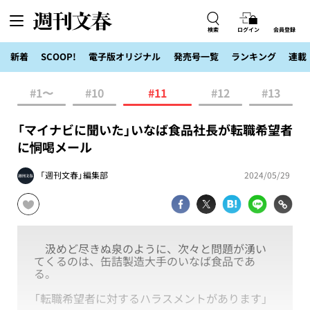
検索
ログイン
会員登録
新着
SCOOP!
電子版オリジナル
発売号一覧
ランキング
連載
#1〜
#10
#11
#12
#13
「マイナビに聞いた」いなば食品社長が転職希望者
に恫喝メール
「週刊文春」編集部
2024/05/29
汲めど尽きぬ泉のように、次々と問題が湧い
てくるのは、缶詰製造大手のいなば食品であ
る。
「転職希望者に対するハラスメントがあります」