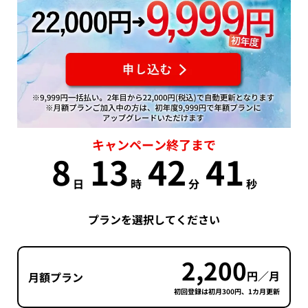
キャンペーン終了まで
8
13
42
40
日
時
分
秒
プランを選択してください
2,200
円／月
月額プラン
初回登録は初月300円、1カ月更新