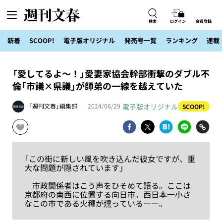
検索
ログイン
会員登録
新着
SCOOP!
電子版オリジナル
発売号一覧
ランキング
連載
「愛してるよ～！」愛妻家協会幹部衝撃のダブル不
倫「市議×県議」が師弟の一線を越えていた
電子版オリジナル
「週刊文春」編集部
2024/06/29
SCOOP!
「この街に新しい風を吹き込んだ彼女ですが、重
大な問題が隠されています」
市政関係者はこう声をひそめて語る。ここは
京都府の南西に位置する向日市。西日本一小さ
なこの市である火種が燻っている――。