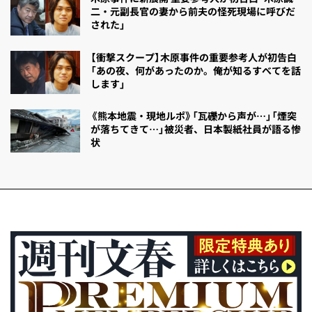
二・元副長官の妻から前夫の怪死現場に呼びだ
された」
【衝撃スクープ】木原事件の重要参考人が初告白
「あの夜、何があったのか。俺が知るすべてを話
します」
《熊本地震・現地ルポ》「瓦礫から声が…」「煙突
が落ちてきて…」被災者、日本製紙社員が語る惨
状