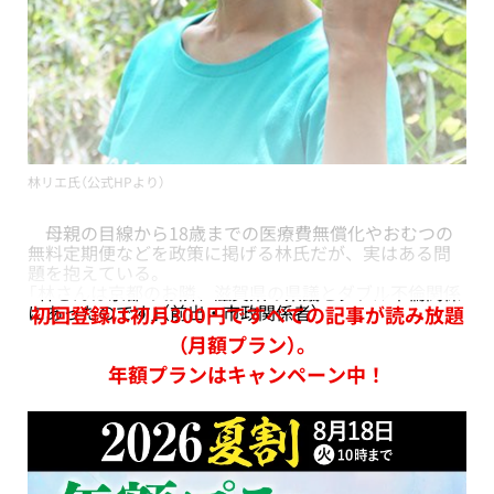
林リエ氏（公式HPより）
母親の目線から18歳までの医療費無償化やおむつの
無料定期便などを政策に掲げる林氏だが、実はある問
題を抱えている。
「林さんは京都のお隣、滋賀県の県議とダブル不倫関係
にあったのです」（前出・市政関係者）
初回登録は初月300円ですべての記事が読み放題
（月額プラン）。
年額プランはキャンペーン中！