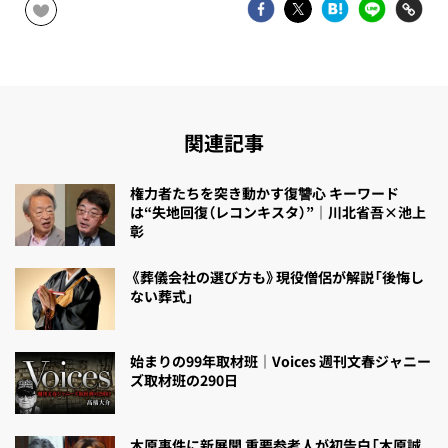
関連記事
権力者たちを突き動かす復讐心 キーワード
は“失地回復（レコンキスタ）”｜川北省吾×池上
彰
《葬儀会社の選び方も》現役僧侶が解説「後悔し
ない葬式」
始まりの99年取材班｜Voices 週刊文春ジャニー
ズ取材班の290日
木原事件に新展開 重要参考人が初告白「木原誠