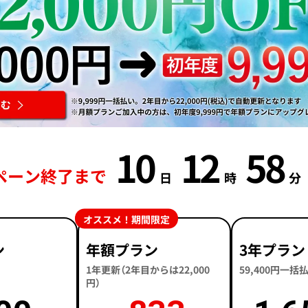
10
12
58
ペーン終了まで
日
時
分
オススメ！期間限定
ン
年額プラン
3年プラン
1年更新（2年目からは22,000
59,400円一
円）