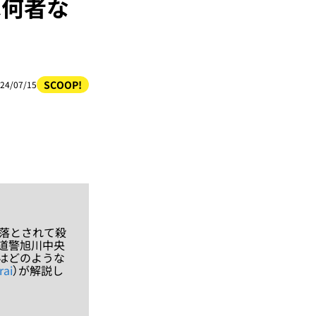
は何者な
SCOOP!
24/07/15
落とされて殺
海道警旭川中央
補はどのような
ai
）が解説し