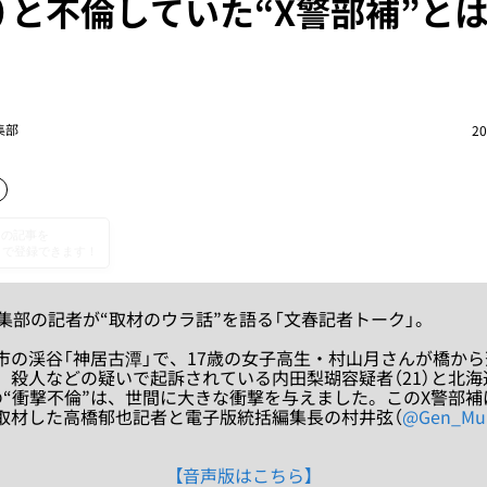
1）と不倫していた“X警部補”と
集部
20
編集部の記者が“取材のウラ話”を語る「文春記者トーク」。
の渓谷「神居古潭」で、17歳の女子高生・村山月さんが橋から
。殺人などの疑いで起訴されている内田梨瑚容疑者（21）と北
の“衝撃不倫”は、世間に大きな衝撃を与えました。このX警部
取材した高橋郁也記者と電子版統括編集長の村井弦（
@Gen_Mur
【音声版はこちら】