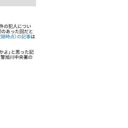
件の犯人につい
響のあった回だと
収録時点）の記事
は
かよ」と思った記
道警旭川中央署の