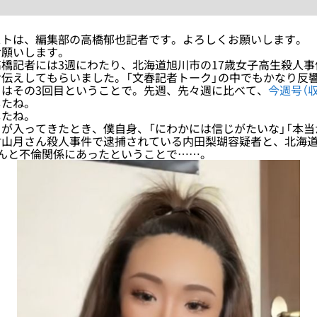
トは、編集部の高橋郁也記者です。よろしくお願いします。
願いします。
橋記者には3週にわたり、北海道旭川市の17歳女子高生殺人事
伝えしてもらいました。「文春記者トーク」の中でもかなり反
日はその3回目ということで。先週、先々週に比べて、
今週号（
したね。
たね。
が入ってきたとき、僕自身、「にわかには信じがたいな」「本当
村山月さん殺人事件で逮捕されている内田梨瑚容疑者と、北海
んと不倫関係にあったということで……。