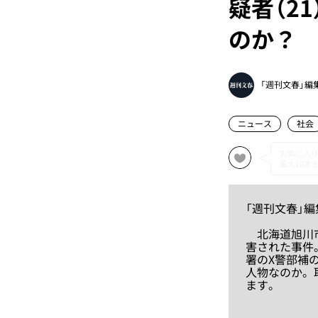
疑者（2
のか？
「週刊文春」編
ニュース
社会
「週刊文春」
北海道旭川市
害された事件
署のX警部補
人物なのか。
ます。