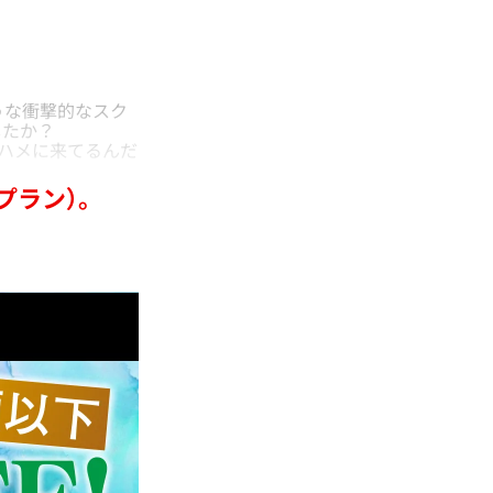
うな衝撃的なスク
したか？
）ハメに来てるんだ
プラン）。