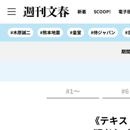
新着
SCOOP!
電子
#木原誠二
#熊本地震
#皇室
#侍ジャパン
#
期間
#1〜
#6
《テキス