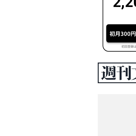
2,2
初月300
初回登録は