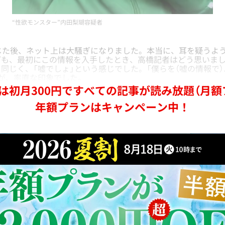
“性欲モンスター”内田梨瑚容疑者
じた後、ネット上は大騒ぎになりました。本当に、耳を疑うよ
ども、最初にこの情報を入手したとき、高橋記者はどう思いま
じく、「嘘でしょ」という感じでした。「僕らを（嘘の情報で
が、率直な印象でした。
は初月300円ですべての記事が読み放題（月額
年額プランはキャンペーン中！