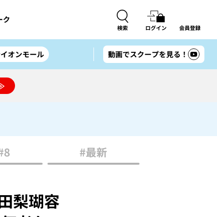
ーク
検索
ログイン
会員登録
#イオンモール
動画でスクープを見る！
≫
#8
#最新
内田梨瑚容