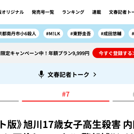
版オリジナル
発売号一覧
ランキング
連載
文春記者ト
京都南丹市小6殺人
#M!LK
#東野圭吾
#成田悠輔
限定キャンペーン中！年額プラン9,999円
今すぐ登録する
文春記者トーク
#7
ト版》旭川17歳女子高生殺害 