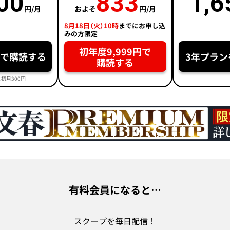
00
833
1,6
円/月
およそ
円/月
8月18日（火）10時
までにお申し込
みの方限定
初年度9,999円で
円で購読する
3年プラン
購読する
初月300円
有料会員になると…
スクープを毎日配信！