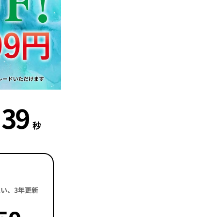
38
秒
括払い、3年更新