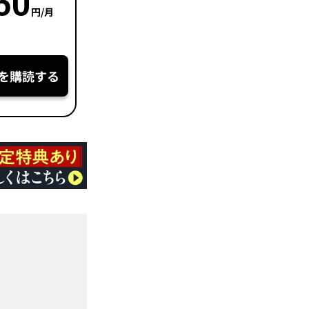
50
円/月
を購読する