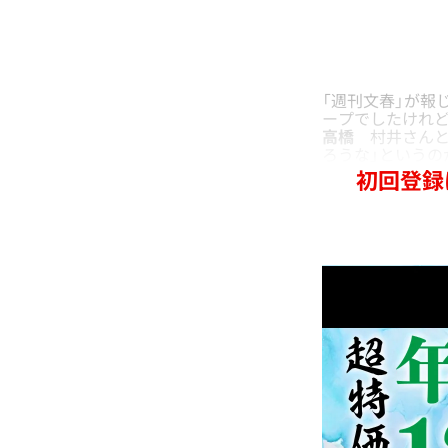
「週刊文春」が報
ープでしたけれ
高橋
村井さんと同
ろうな」というの
初回登録