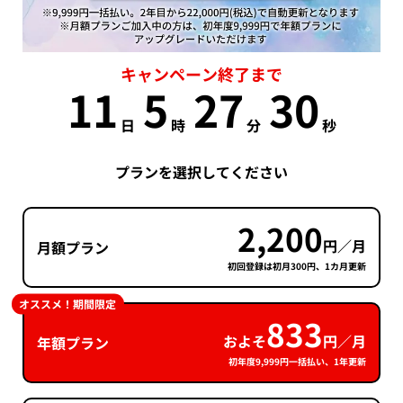
キャンペーン終了まで
11
5
27
30
日
時
分
秒
プランを選択してください
2,200
円／月
月額プラン
初回登録は初月300円、1カ月更新
オススメ！期間限定
833
およそ
円／月
年額プラン
初年度9,999円一括払い、1年更新