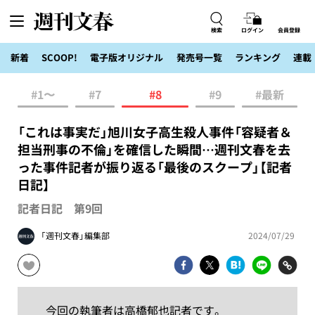
検索
ログイン
会員登録
新着
SCOOP!
電子版オリジナル
発売号一覧
ランキング
連載
#1〜
#7
#8
#9
#最新
「これは事実だ」旭川女子高生殺人事件「容疑者＆
担当刑事の不倫」を確信した瞬間…週刊文春を去
った事件記者が振り返る「最後のスクープ」【記者
日記】
記者日記 第9回
「週刊文春」編集部
2024/07/29
今回の執筆者は高橋郁也記者です。