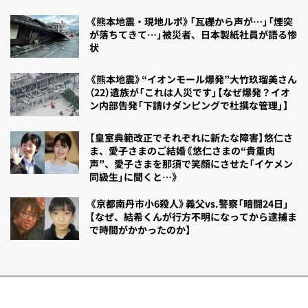
《熊本地震・現地ルポ》「瓦礫から声が…」「煙突
が落ちてきて…」被災者、日本製紙社員が語る惨
状
《熊本地震》“イオンモール爆発”大竹玖瑠美さん
（22）遺族が「これは人災です」【なぜ爆発？イオ
ン内部告発「下請けダンピングで杜撰な管理」】
【皇室典範改正でそれぞれに新たな障害】悠仁さ
ま、愛子さまのご結婚《悠仁さまの“貴重肉
声”、愛子さまを那須で笑顔にさせた「イケメン
同級生」に聞くと…》
《京都南丹市小6殺人》義父vs.警察「暗闘24日」
【なぜ、結希くんが行方不明になってから逮捕ま
で時間がかかったのか】