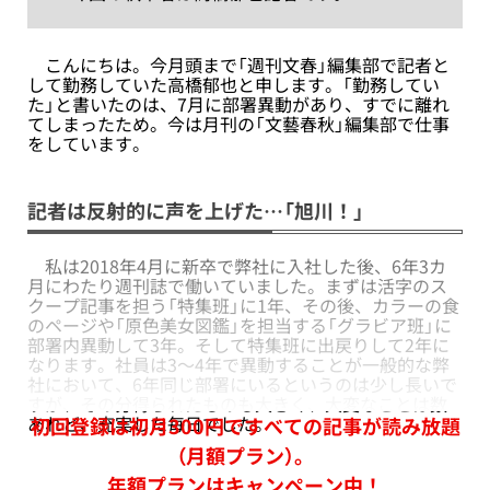
こんにちは。今月頭まで「週刊文春」編集部で記者と
して勤務していた高橋郁也と申します。「勤務してい
た」と書いたのは、7月に部署異動があり、すでに離れ
てしまったため。今は月刊の「文藝春秋」編集部で仕事
をしています。
記者は反射的に声を上げた…「旭川！」
私は2018年4月に新卒で弊社に入社した後、6年3カ
月にわたり週刊誌で働いていました。まずは活字のス
クープ記事を担う「特集班」に1年、その後、カラーの食
のページや「原色美女図鑑」を担当する「グラビア班」に
部署内異動して3年。そして特集班に出戻りして2年に
なります。社員は3～4年で異動することが一般的な弊
社において、6年同じ部署にいるというのは少し長いで
すが、その分得られたものも大きく、大変なことは数
あれど、充実した毎日でした。
初回登録は初月300円ですべての記事が読み放題
（月額プラン）。
年額プランはキャンペーン中！