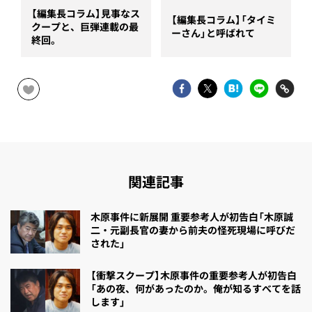
【編集長コラム】見事なス
【編集長コラム】「タイミ
クープと、巨弾連載の最
ーさん」と呼ばれて
終回。
関連記事
木原事件に新展開 重要参考人が初告白「木原誠
二・元副長官の妻から前夫の怪死現場に呼びだ
された」
【衝撃スクープ】木原事件の重要参考人が初告白
「あの夜、何があったのか。俺が知るすべてを話
します」