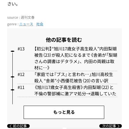
さい。
source : 週刊文春
genre :
ニュース
社会
他の記事を読む
【初公判】“旭川17歳女子高生殺人”内田梨瑚
被告（23）が殺人犯になるまで《舎弟が「梨瑚
さんの調書はデタラメ」、内田の両親は取
材に…》
「家庭では『ブス』と言われ…」旭川高校生
殺人 “舎弟”小西優花被告（20）の言い訳
《旭川17歳女子高生殺害》内田梨瑚（22）と
不倫の警部補に激アマ処分→退職していた
もっと見る
前の記事
次の記事