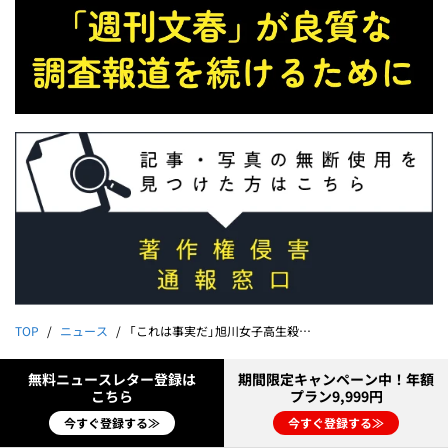
TOP
ニュース
「これは事実だ」旭川女子高生殺人事件「容疑者＆担当刑事の不倫」を確信した瞬間…週刊文春を去った事件記者が振り返る「最後のスクープ」【記者日記】
無料ニュースレター登録は
期間限定キャンペーン中！年額
こちら
プラン9,999円
今すぐ登録する≫
今すぐ登録する≫