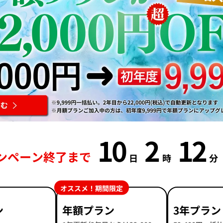
10
2
12
ンペーン終了まで
日
時
分
オススメ！期間限定
ン
年額プラン
3年プラン