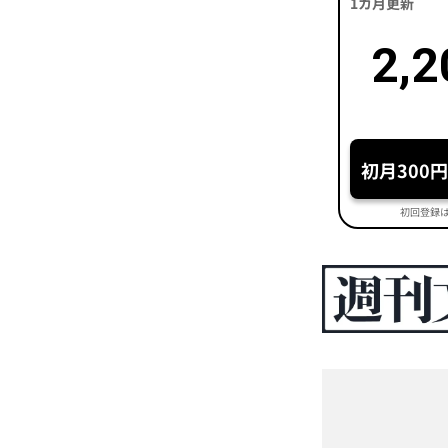
1カ月更新
2,2
初月300
初回登録は