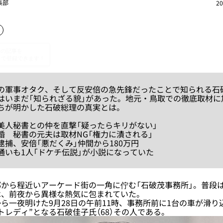
集部
20
軍事オタク、そして反安倍の急先鋒だったことで知られる石
はいまだ「知られざる貌」があった。地元・鳥取での徹底取材に
ちが明かした石破総理の真実とは。
美人秘書との仲を直撃「疑ったらキリがない」
婚 秘書の元夫は取材NG「権力に潰される」
逮捕、安倍「悪だくみ」仲間から180万円
通いも1人「ドケチ伝説」が小説になっていた
から程近いアーケード街の一角に佇む「石破茂事務所」。普段
は、前夜から異様な熱気に包まれていた。
一夜明けた9月28日の午前11時、事務所前に1台の車が滑り
トレディ”となる石破佳子氏（68）その人である。