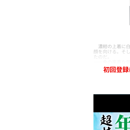
濃紺の上着に白
顔を向ける。そし
たのだ。
――今の率直な
初回登録