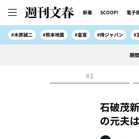
新着
SCOOP!
電子
#木原誠二
#熊本地震
#皇室
#侍ジャパン
#
期間
#1
石破茂新
の元夫は