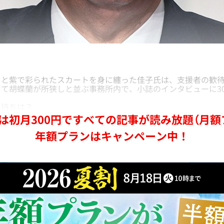
と紫で彩られたスカートを身に纏った佳子氏は、支援者の歓待
て胡蝶蘭が所狭しと並ぶ事務所内で、小誌のインタビューに3
気持ちは？
は初月300円ですべての記事が読み放題（月額
年額プランはキャンペーン中！