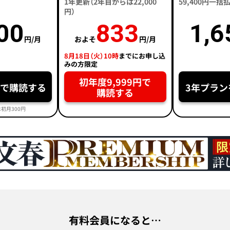
1年更新（2年目からは22,000
59,400円一
円）
00
833
1,6
円/月
およそ
円/月
8月18日（火）10時
までにお申し込
みの方限定
初年度9,999円で
円で購読する
3年プラン
購読する
初月300円
有料会員になると…