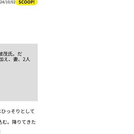
SCOOP!
24/10/02
破茂氏。だ
加え、妻、2人
はひっそりとして
込む。降りてきた