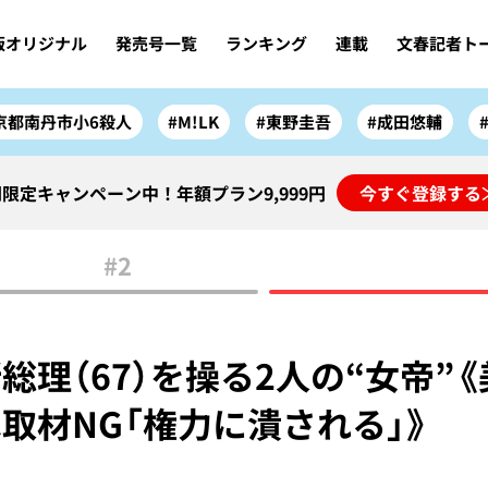
版オリジナル
発売号一覧
ランキング
連載
文春記者ト
京都南丹市小6殺人
#M!LK
#東野圭吾
#成田悠輔
限定キャンペーン中！年額プラン9,999円
今すぐ登録する
#2
総理（67）を操る2人の“女帝”
取材NG「権力に潰される」》