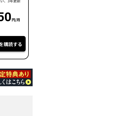
括払い、3年更新
50
円/月
を購読する