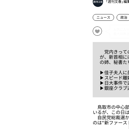
「週刊文春」編
ニュース
政治
党内きっての
が、新首相に
の姉、秘書た
▶佳子夫人に
▶スピード離
▶日大事件で
▶銀座クラブ
鳥取市の中心部
いるが、この日
自民党総裁選から
のは“新ファース