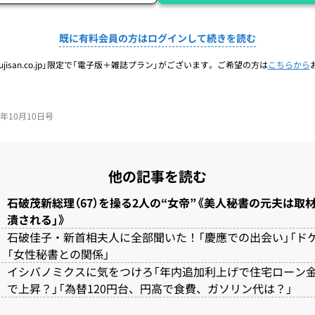
既に有料会員の方はログインして続きを読む
jisan.co.jp」限定で「電子版＋雑誌プラン」がございます。ご希望の方は
こちらから
24年10月10日号
他の記事を読む
石破茂新総理（67）を操る2人の“女帝”《美人秘書の元夫は取材
潰される」》
石破佳子・新首相夫人に全部聞いた！「慶應での出会い」「ド
「女性秘書との関係」
イシバノミクスに気をつけろ「年内追加利上げで住宅ローン
で上昇？」「為替120円台、円高で食費、ガソリン代は？」