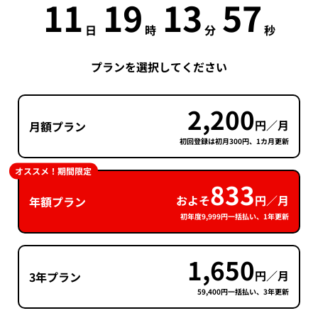
11
19
13
56
日
時
分
秒
プランを選択してください
2,200
円／月
月額プラン
初回登録は初月300円、1カ月更新
オススメ！期間限定
833
およそ
円／月
年額プラン
初年度9,999円一括払い、1年更新
1,650
円／月
3年プラン
59,400円一括払い、3年更新