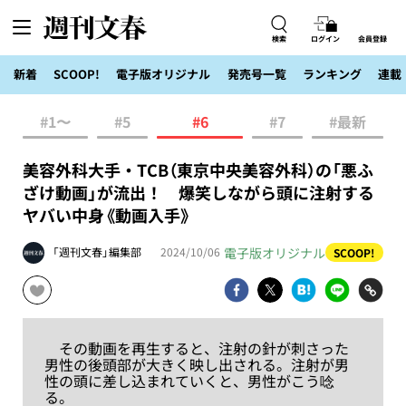
検索
ログイン
会員登録
新着
SCOOP!
電子版オリジナル
発売号一覧
ランキング
連載
#1〜
#5
#6
#7
#最新
美容外科大手・TCB（東京中央美容外科）の「悪ふ
ざけ動画」が流出！ 爆笑しながら頭に注射する
ヤバい中身《動画入手》
電子版オリジナル
「週刊文春」編集部
2024/10/06
SCOOP!
その動画を再生すると、注射の針が刺さった
男性の後頭部が大きく映し出される。注射が男
性の頭に差し込まれていくと、男性がこう唸
る。