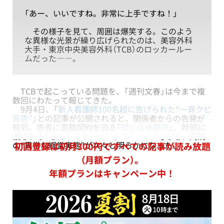
「あー、いいですね。非常に上手ですね！」
その様子を見て、周囲は爆笑する。このよう
な異様な光景が繰り広げられたのは、美容外科
大手・東京中央美容外科（TCB）のロッカールー
ムだった――。
TCBで起こっている問題を、「週刊文春」は今まで複
数回にわたって報じてきた。
9月4日、「
新人看護師100名超に告げられた“一斉クビ
宣告”
」との記事が公開されると、関係者からの告発が
殺到。患者に高額契約を迫る「
閉じ込め商法
」、幹部に
渡される「
恐怖のマネジメントマニュアル
」など、同院
の“異常な経営実態”が次々と明らかになった。
初回登録は初月300円ですべての記事が読み放題
（月額プラン）。
年額プランはキャンペーン中！