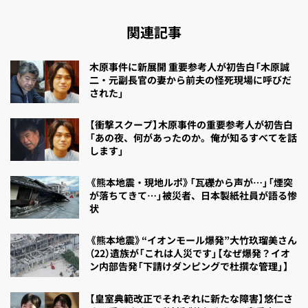
関連記事
木原事件に新展開 重要参考人が初告白「木原誠
二・元副長官の妻から前夫の怪死現場に呼びだ
された」
【衝撃スクープ】木原事件の重要参考人が初告白
「あの夜、何があったのか。俺が知るすべてを話
します」
《熊本地震・現地ルポ》「瓦礫から声が…」「煙突
が落ちてきて…」被災者、日本製紙社員が語る惨
状
《熊本地震》“イオンモール爆発”大竹玖瑠美さん
（22）遺族が「これは人災です」【なぜ爆発？イオ
ン内部告発「下請けダンピングで杜撰な管理」】
【皇室典範改正でそれぞれに新たな障害】悠仁さ