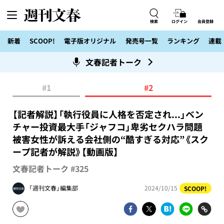
検索
ログイン
会員登録
新着
SCOOP!
電子版オリジナル
発売号一覧
ランキング
連載
文春記者トーク
#1
#2
【記者解説】「執行役員に人格を否定され...」ベン
チャー投資最大手「ジャフコ」卑劣セクハラ問題
被害女性が訴える会社側の“酷すぎる対応”《スク
ープ記者が解説》【動画版】
文春記者トーク #325
「週刊文春」編集部
2024/10/15
SCOOP!