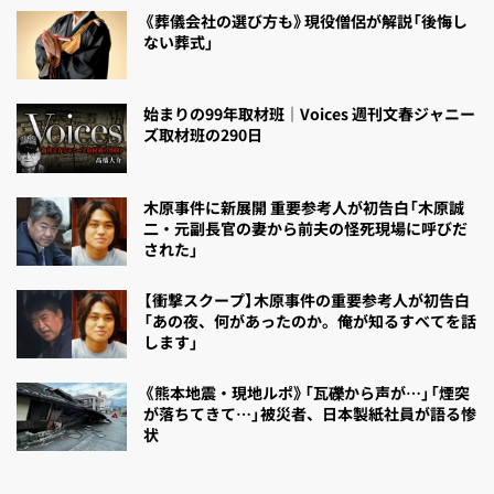
《葬儀会社の選び方も》現役僧侶が解説「後悔し
ない葬式」
始まりの99年取材班｜Voices 週刊文春ジャニー
ズ取材班の290日
木原事件に新展開 重要参考人が初告白「木原誠
二・元副長官の妻から前夫の怪死現場に呼びだ
された」
【衝撃スクープ】木原事件の重要参考人が初告白
「あの夜、何があったのか。俺が知るすべてを話
します」
《熊本地震・現地ルポ》「瓦礫から声が…」「煙突
が落ちてきて…」被災者、日本製紙社員が語る惨
状