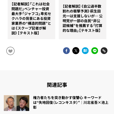
【記者解説】「これは社会
【記者解説】《自公過半数
問題だ」ベンチャー投資
割れの衝撃予測》萩生田
最大手「ジャフコ」卑劣セ
光一は支援しないが… 公
クハラの背景にある投資
明党が一部の自民“非公
家業界の“構造的問題”と
認候補”を推薦する「打算
は《スクープ記者が解
的な理由」【テキスト版】
説》【テキスト版】
関連記事
権力者たちを突き動かす復讐心 キーワード
は“失地回復（レコンキスタ）”｜川北省吾×池上
彰