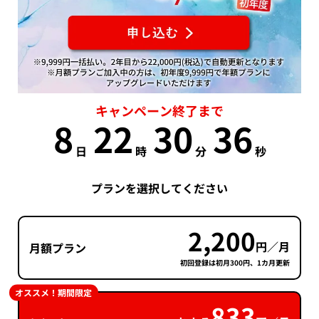
キャンペーン終了まで
8
22
30
35
日
時
分
秒
プランを選択してください
2,200
円／月
月額プラン
初回登録は初月300円、1カ月更新
オススメ！期間限定
833