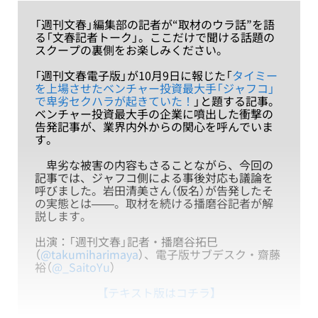
「週刊文春」編集部の記者が“取材のウラ話”を語
る「文春記者トーク」。ここだけで聞ける話題の
スクープの裏側をお楽しみください。
「週刊文春電子版」が10月9日に報じた「
タイミー
を上場させたベンチャー投資最大手「ジャフコ」
で卑劣セクハラが起きていた！
」と題する記事。
ベンチャー投資最大手の企業に噴出した衝撃の
告発記事が、業界内外からの関心を呼んでいま
す。
卑劣な被害の内容もさることながら、今回の
記事では、ジャフコ側による事後対応も議論を
呼びました。岩田清美さん（仮名）が告発したそ
の実態とは——。取材を続ける播磨谷記者が解
説します。
出演：「週刊文春」記者・播磨谷拓巳
（
@takumiharimaya
）、電子版サブデスク・齋藤
裕（
@_SaitoYu
）
【テキスト版はコチラ】