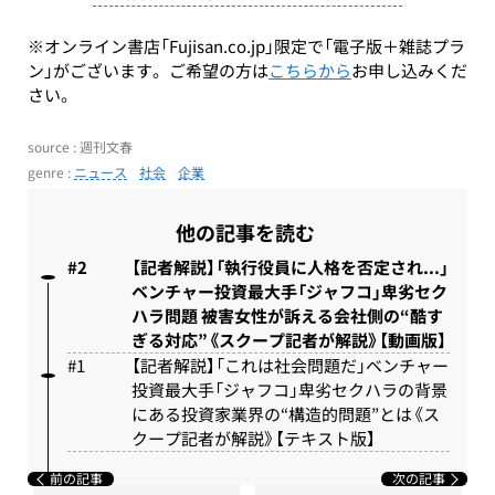
※オンライン書店「Fujisan.co.jp」限定で「電子版＋雑誌プラ
ン」がございます。ご希望の方は
こちらから
お申し込みくだ
さい。
source : 週刊文春
genre :
ニュース
社会
企業
他の記事を読む
【記者解説】「執行役員に人格を否定され...」
ベンチャー投資最大手「ジャフコ」卑劣セク
ハラ問題 被害女性が訴える会社側の“酷す
ぎる対応”《スクープ記者が解説》【動画版】
【記者解説】「これは社会問題だ」ベンチャー
投資最大手「ジャフコ」卑劣セクハラの背景
にある投資家業界の“構造的問題”とは《ス
クープ記者が解説》【テキスト版】
前の記事
次の記事