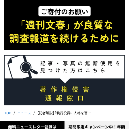
TOP
ニュース
【記者解説】「執行役員に人格を否定され...」ベンチャー投資最大手「ジャフコ」卑劣セクハラ問題 被害女性が訴える会社側の“酷すぎる対応”《スクープ記者が解説》【動画版】
無料ニュースレター登録は
期間限定キャンペーン中！年額