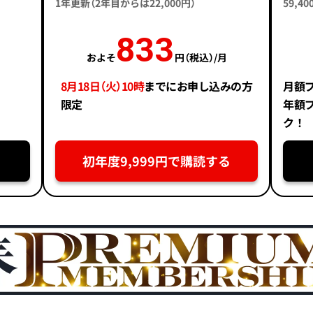
1年更新（2年目からは22,000円）
59,
833
およそ
円（税込）/月
8月18日（火）10時
までにお申し込みの方
月額
限定
年額
ク！
初年度9,999円で購読する