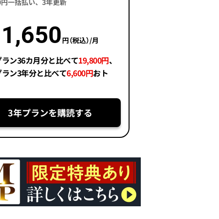
400円一括払い、3年更新
1,650
円（税込）/月
プラン36カ月分と比べて
19,800円
、
プラン3年分と比べて
6,600円
おト
3年プランを購読する