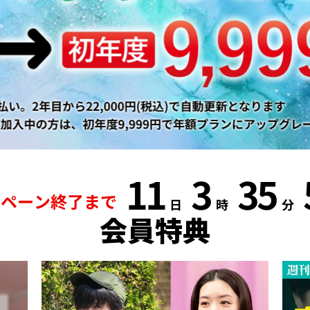
11
3
35
ンペーン終了まで
日
時
分
会員特典