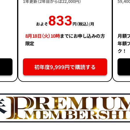
1年更新（2年目からは22,000円）
59,
833
およそ
円（税込）/月
8月18日（火）10時
までにお申し込みの方
月額
限定
年額
ク！
初年度9,999円で購読する