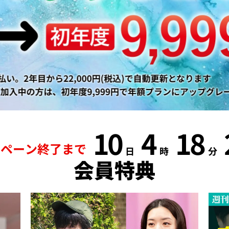
10
4
18
ンペーン終了まで
日
時
分
会員特典