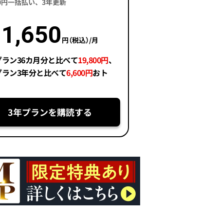
400円一括払い、3年更新
1,650
円（税込）/月
プラン36カ月分と比べて
19,800円
、
プラン3年分と比べて
6,600円
おト
3年プランを購読する