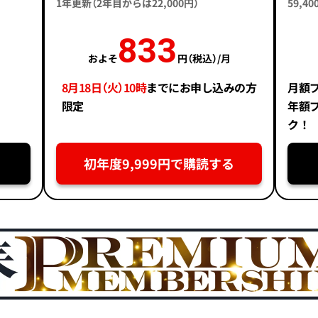
1年更新（2年目からは22,000円）
59,
833
およそ
円（税込）/月
8月18日（火）10時
までにお申し込みの方
月額
限定
年額
ク！
初年度9,999円で購読する