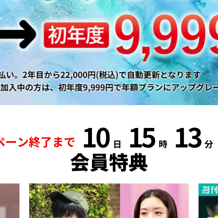
10
15
13
ペーン終了まで
日
時
分
会員特典