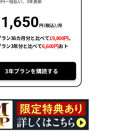
400円一括払い、3年更新
1,650
円（税込）/月
プラン36カ月分と比べて
19,800円
、
プラン3年分と比べて
6,600円
おト
3年プランを購読する