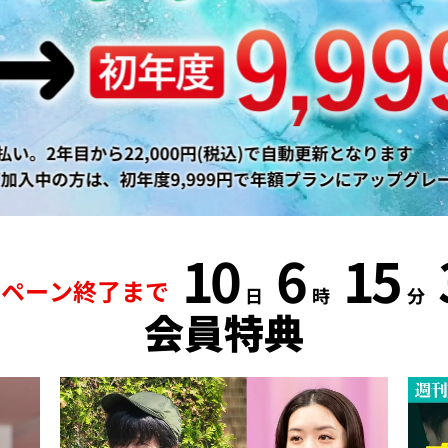
10
6
15
ンペーン終了まで
日
時
分
会員特典