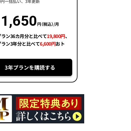
400円一括払い、3年更新
1,650
円（税込）/月
プラン36カ月分と比べて
19,800円
、
プラン3年分と比べて
6,600円
おト
3年プランを購読する