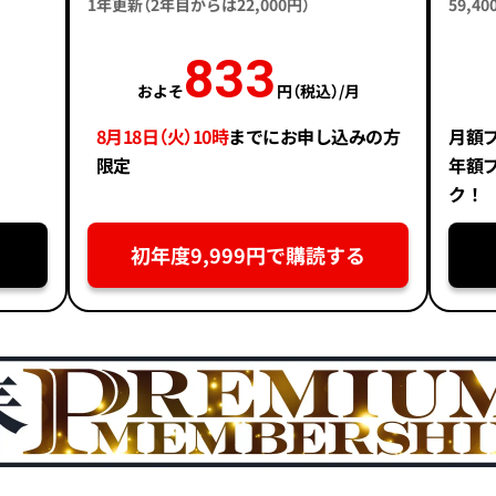
1年更新（2年目からは22,000円）
59,
833
およそ
円（税込）/月
8月18日（火）10時
までにお申し込みの方
月額
限定
年額
ク！
初年度9,999円で購読する