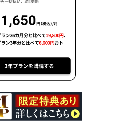
400円一括払い、3年更新
1,650
円（税込）/月
プラン36カ月分と比べて
19,800円
、
プラン3年分と比べて
6,600円
おト
3年プランを購読する