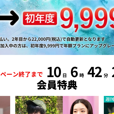
10
6
42
ンペーン終了まで
日
時
分
会員特典