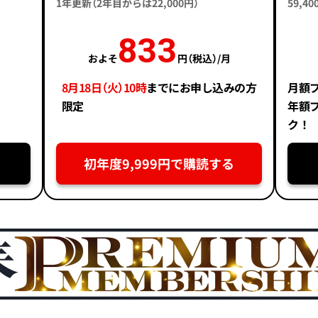
1年更新（2年目からは22,000円）
59,
833
およそ
円（税込）/月
8月18日（火）10時
までにお申し込みの方
月額
限定
年額
ク！
初年度9,999円で購読する